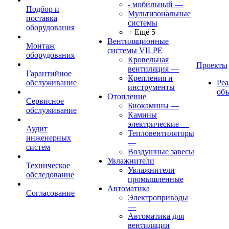
- мобильный
—
Подбор и
Мультизональные
поставка
системы
оборудования
+ Ещё 5
Вентиляционные
Монтаж
системы VILPE
оборудования
Кровельная
Проекты
вентиляция
—
Гарантийное
Крепления и
обслуживание
Ре
инструменты
об
Отопление
Сервисное
Биокамины
—
обслуживание
Камины
электрические
—
Аудит
Тепловентиляторы
инженерных
—
систем
Воздушные завесы
Увлажнители
Техническое
Увлажнители
обследование
промышленные
Автоматика
Согласование
Электроприводы
—
Автоматика для
вентиляции