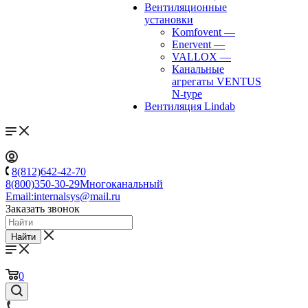
Вентиляционные
установки
Komfovent
—
Enervent
—
VALLOX
—
Канальные
агрегаты VENTUS
N-type
Вентиляция Lindab
8(812)642-42-70
8(800)350-30-29
Многоканальный
Email:
internalsys@mail.ru
Заказать звонок
Найти
0