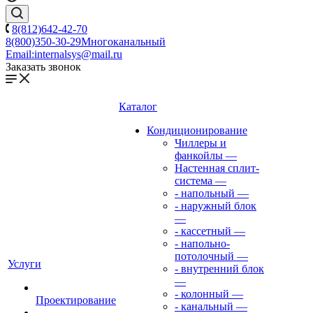
8(812)642-42-70
8(800)350-30-29
Многоканальный
Email:
internalsys@mail.ru
Заказать звонок
Каталог
Кондиционирование
Чиллеры и
фанкойлы
—
Настенная сплит-
система
—
- напольный
—
- наружный блок
—
- кассетный
—
- напольно-
потолочный
—
Услуги
- внутренний блок
—
- колонный
—
Проектирование
- канальный
—