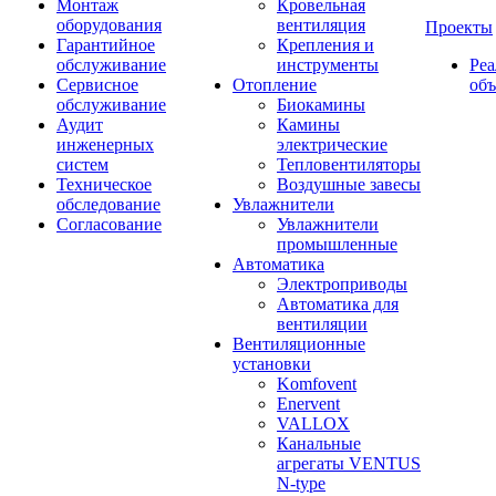
Монтаж
Кровельная
оборудования
вентиляция
Проекты
Гарантийное
Крепления и
обслуживание
инструменты
Ре
Сервисное
Отопление
об
обслуживание
Биокамины
Аудит
Камины
инженерных
электрические
систем
Тепловентиляторы
Техническое
Воздушные завесы
обследование
Увлажнители
Согласование
Увлажнители
промышленные
Автоматика
Электроприводы
Автоматика для
вентиляции
Вентиляционные
установки
Komfovent
Enervent
VALLOX
Канальные
агрегаты VENTUS
N-type