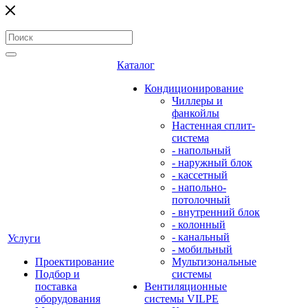
Каталог
Кондиционирование
Чиллеры и
фанкойлы
Настенная сплит-
система
- напольный
- наружный блок
- кассетный
- напольно-
потолочный
- внутренний блок
- колонный
- канальный
Услуги
- мобильный
Проектирование
Мультизональные
Подбор и
системы
поставка
Вентиляционные
оборудования
системы VILPE