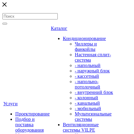
Каталог
Кондиционирование
Чиллеры и
фанкойлы
Настенная сплит-
система
- напольный
- наружный блок
- кассетный
- напольно-
потолочный
- внутренний блок
- колонный
- канальный
Услуги
- мобильный
Проектирование
Мультизональные
Подбор и
системы
поставка
Вентиляционные
оборудования
системы VILPE