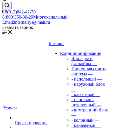
8(812)642-42-70
8(800)350-30-29
Многоканальный
Email:
internalsys@mail.ru
Заказать звонок
Каталог
Кондиционирование
Чиллеры и
фанкойлы
—
Настенная сплит-
система
—
- напольный
—
- наружный блок
—
- кассетный
—
- напольно-
потолочный
—
Услуги
- внутренний блок
—
- колонный
—
Проектирование
- канальный
—