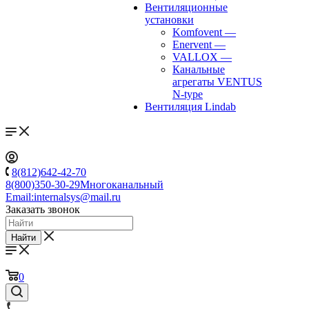
Вентиляционные
установки
Komfovent
—
Enervent
—
VALLOX
—
Канальные
агрегаты VENTUS
N-type
Вентиляция Lindab
8(812)642-42-70
8(800)350-30-29
Многоканальный
Email:
internalsys@mail.ru
Заказать звонок
Найти
0