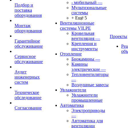
- мобильный
—
Подбор и
Мультизональные
поставка
системы
оборудования
+ Ещё 5
Вентиляционные
Монтаж
системы VILPE
оборудования
Кровельная
Проекты
вентиляция
—
Гарантийное
Крепления и
обслуживание
Ре
инструменты
об
Отопление
Сервисное
Биокамины
—
обслуживание
Камины
электрические
—
Аудит
Тепловентиляторы
инженерных
—
систем
Воздушные завесы
Увлажнители
Техническое
Увлажнители
обследование
промышленные
Автоматика
Согласование
Электроприводы
—
Автоматика для
вентиляции