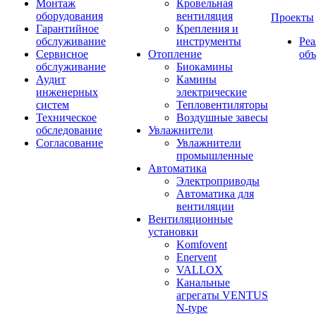
Монтаж
Кровельная
оборудования
вентиляция
Проекты
Гарантийное
Крепления и
обслуживание
инструменты
Ре
Сервисное
Отопление
об
обслуживание
Биокамины
Аудит
Камины
инженерных
электрические
систем
Тепловентиляторы
Техническое
Воздушные завесы
обследование
Увлажнители
Согласование
Увлажнители
промышленные
Автоматика
Электроприводы
Автоматика для
вентиляции
Вентиляционные
установки
Komfovent
Enervent
VALLOX
Канальные
агрегаты VENTUS
N-type