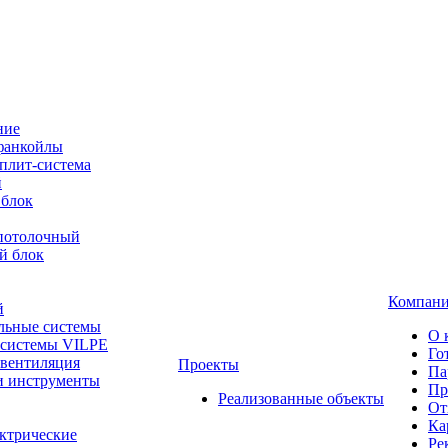
ние
фанкойлы
плит-система
й
 блок
-потолочный
й блок
Компан
й
льные системы
О 
 системы VILPE
Го
 вентиляция
Проекты
Па
и инструменты
Пр
Реализованные объекты
От
Ка
ктрические
Ре