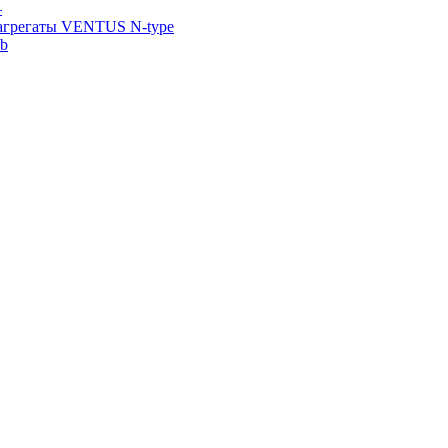
—
агрегаты VENTUS N-type
ab