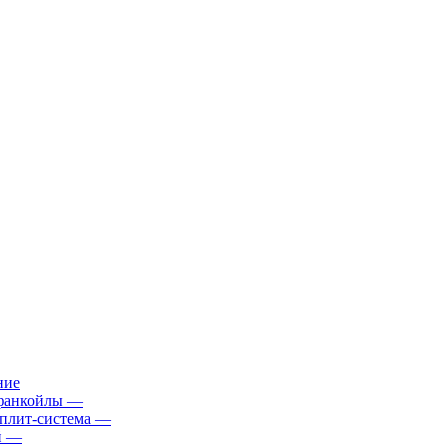
ние
фанкойлы
—
плит-система
—
й
—