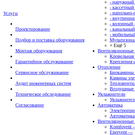
- наружный
- кассетный
- напольно
Услуги
- внутренни
- колонный
Проектирование
- канальный
- мобильны
Подбор и поставка оборудования
Мультизона
+ Ещё 5
Монтаж оборудования
Вентиляционные
Кровельная
Гарантийное обслуживание
Крепления 
Отопление
Сервисное обслуживание
Биокамины
Камины эле
Аудит инженерных систем
Тепловенти
Воздушные 
Техническое обследование
Увлажнители
Увлажните
Согласование
Автоматика
Электропр
Автоматика
Вентиляционные 
Komfovent
Enervent
—