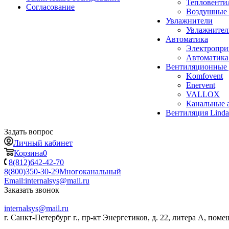
Тепловенти
Согласование
Воздушные 
Увлажнители
Увлажните
Автоматика
Электропр
Автоматика
Вентиляционные 
Komfovent
Enervent
VALLOX
Канальные 
Вентиляция Lind
Задать вопрос
Личный кабинет
Корзина
0
8(812)642-42-70
8(800)350-30-29
Многоканальный
Email:
internalsys@mail.ru
Заказать звонок
internalsys@mail.ru
г. Санкт-Петербург г., пр-кт Энергетиков, д. 22, литера А, поме