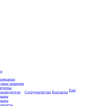
ия
компании
товые решения
ртнеры
Ещё
оизводители
Сотрудничество
Контакты
зывы
рьера
квизиты