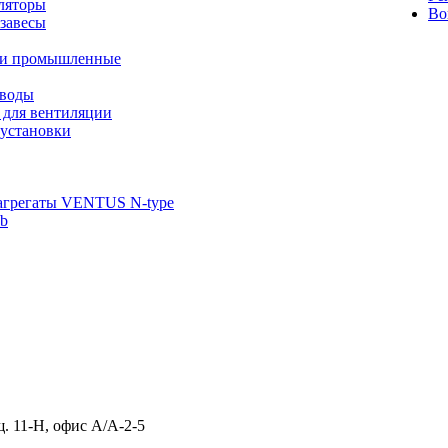
ляторы
Во
завесы
ли промышленные
иводы
 для вентиляции
установки
агрегаты VENTUS N-type
ab
щ. 11-Н, офис А/А-2-5