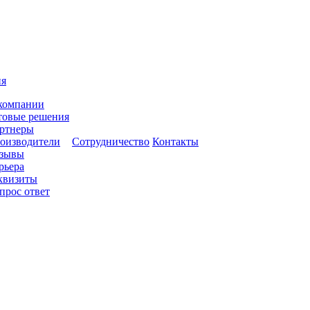
ия
компании
товые решения
ртнеры
оизводители
Сотрудничество
Контакты
зывы
рьера
квизиты
прос ответ