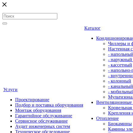
Каталог
Кондиционирова
Чиллеры и 
Настенная с
- напольны
- наружный
- кассетный
- напольно
- внутренни
- колонный
- канальный
Услуги
- мобильны
Мультизона
Проектирование
Вентиляционные
Подбор и поставка оборудования
Кровельная
Монтаж оборудования
Крепления 
Гарантийное обслуживание
Отопление
Сервисное обслуживание
Биокамины
Аудит инженерных систем
Камины эле
Техническое обследование