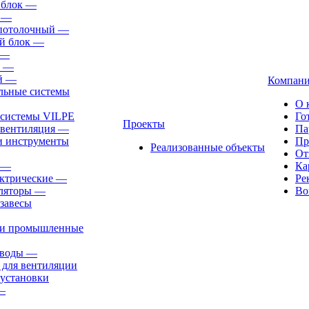
 блок
—
—
-потолочный
—
й блок
—
—
—
й
—
Компан
льные системы
О 
 системы VILPE
Го
Проекты
 вентиляция
—
Па
и инструменты
Пр
Реализованные объекты
От
—
Ка
ктрические
—
Ре
ляторы
—
Во
завесы
ли промышленные
иводы
—
 для вентиляции
установки
—