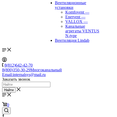
Вентиляционные
установки
Komfovent
—
Enervent
—
VALLOX
—
Канальные
агрегаты VENTUS
N-type
Вентиляция Lindab
8(812)642-42-70
8(800)350-30-29
Многоканальный
Email:
internalsys@mail.ru
Заказать звонок
Найти
0