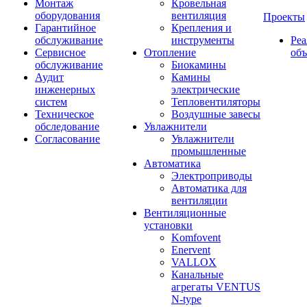
Монтаж
Кровельная
оборудования
вентиляция
Проекты
Гарантийное
Крепления и
обслуживание
инструменты
Ре
Сервисное
Отопление
об
обслуживание
Биокамины
Аудит
Камины
инженерных
электрические
систем
Тепловентиляторы
Техническое
Воздушные завесы
обследование
Увлажнители
Согласование
Увлажнители
промышленные
Автоматика
Электроприводы
Автоматика для
вентиляции
Вентиляционные
установки
Komfovent
Enervent
VALLOX
Канальные
агрегаты VENTUS
N-type