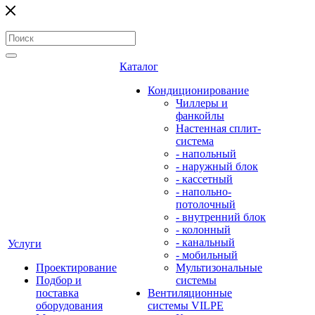
Каталог
Кондиционирование
Чиллеры и
фанкойлы
Настенная сплит-
система
- напольный
- наружный блок
- кассетный
- напольно-
потолочный
- внутренний блок
- колонный
- канальный
Услуги
- мобильный
Проектирование
Мультизональные
Подбор и
системы
поставка
Вентиляционные
оборудования
системы VILPE