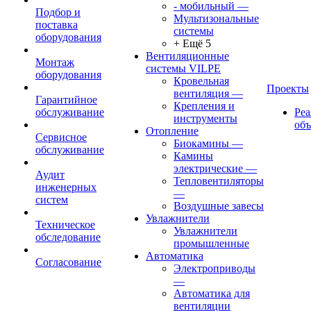
- мобильный
—
Подбор и
Мультизональные
поставка
системы
оборудования
+ Ещё 5
Вентиляционные
Монтаж
системы VILPE
оборудования
Кровельная
Проекты
вентиляция
—
Гарантийное
Крепления и
обслуживание
Ре
инструменты
об
Отопление
Сервисное
Биокамины
—
обслуживание
Камины
электрические
—
Аудит
Тепловентиляторы
инженерных
—
систем
Воздушные завесы
Увлажнители
Техническое
Увлажнители
обследование
промышленные
Автоматика
Согласование
Электроприводы
—
Автоматика для
вентиляции