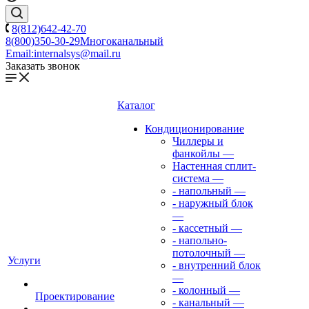
8(812)642-42-70
8(800)350-30-29
Многоканальный
Email:
internalsys@mail.ru
Заказать звонок
Каталог
Кондиционирование
Чиллеры и
фанкойлы
—
Настенная сплит-
система
—
- напольный
—
- наружный блок
—
- кассетный
—
- напольно-
потолочный
—
Услуги
- внутренний блок
—
- колонный
—
Проектирование
- канальный
—