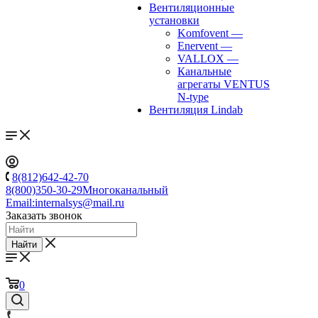
Вентиляционные
установки
Komfovent
—
Enervent
—
VALLOX
—
Канальные
агрегаты VENTUS
N-type
Вентиляция Lindab
8(812)642-42-70
8(800)350-30-29
Многоканальный
Email:
internalsys@mail.ru
Заказать звонок
Найти
0