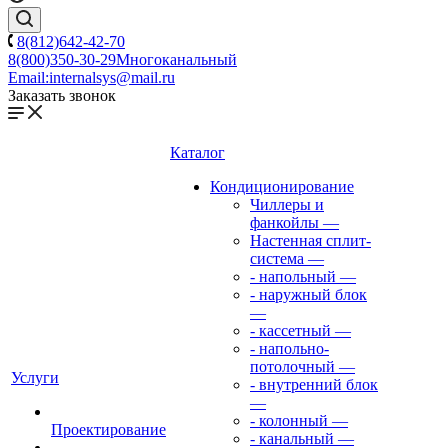
8(812)642-42-70
8(800)350-30-29
Многоканальный
Email:
internalsys@mail.ru
Заказать звонок
Каталог
Кондиционирование
Чиллеры и
фанкойлы
—
Настенная сплит-
система
—
- напольный
—
- наружный блок
—
- кассетный
—
- напольно-
потолочный
—
Услуги
- внутренний блок
—
- колонный
—
Проектирование
- канальный
—