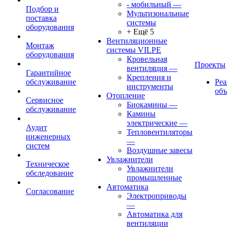
- мобильный
—
Подбор и
Мультизональные
поставка
системы
оборудования
+ Ещё 5
Вентиляционные
Монтаж
системы VILPE
оборудования
Кровельная
Проекты
вентиляция
—
Гарантийное
Крепления и
обслуживание
Ре
инструменты
об
Отопление
Сервисное
Биокамины
—
обслуживание
Камины
электрические
—
Аудит
Тепловентиляторы
инженерных
—
систем
Воздушные завесы
Увлажнители
Техническое
Увлажнители
обследование
промышленные
Автоматика
Согласование
Электроприводы
—
Автоматика для
вентиляции