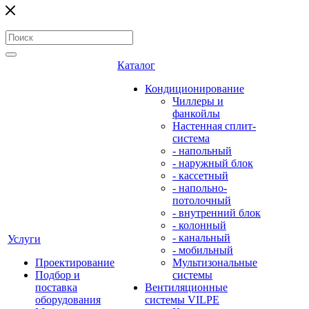
Каталог
Кондиционирование
Чиллеры и
фанкойлы
Настенная сплит-
система
- напольный
- наружный блок
- кассетный
- напольно-
потолочный
- внутренний блок
- колонный
- канальный
Услуги
- мобильный
Проектирование
Мультизональные
Подбор и
системы
поставка
Вентиляционные
оборудования
системы VILPE