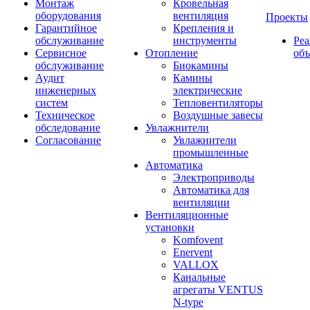
Монтаж
Кровельная
оборудования
вентиляция
Проекты
Гарантийное
Крепления и
обслуживание
инструменты
Ре
Сервисное
Отопление
об
обслуживание
Биокамины
Аудит
Камины
инженерных
электрические
систем
Тепловентиляторы
Техническое
Воздушные завесы
обследование
Увлажнители
Согласование
Увлажнители
промышленные
Автоматика
Электроприводы
Автоматика для
вентиляции
Вентиляционные
установки
Komfovent
Enervent
VALLOX
Канальные
агрегаты VENTUS
N-type