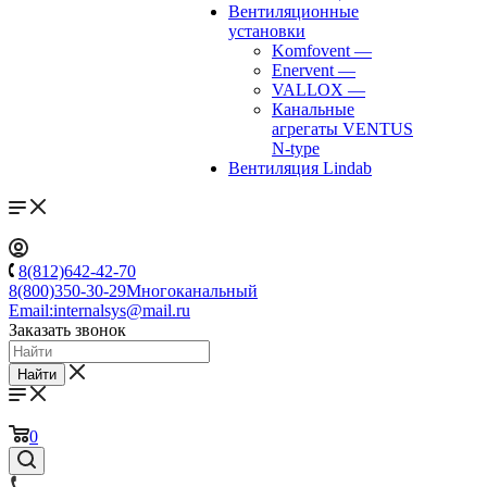
Вентиляционные
установки
Komfovent
—
Enervent
—
VALLOX
—
Канальные
агрегаты VENTUS
N-type
Вентиляция Lindab
8(812)642-42-70
8(800)350-30-29
Многоканальный
Email:
internalsys@mail.ru
Заказать звонок
Найти
0