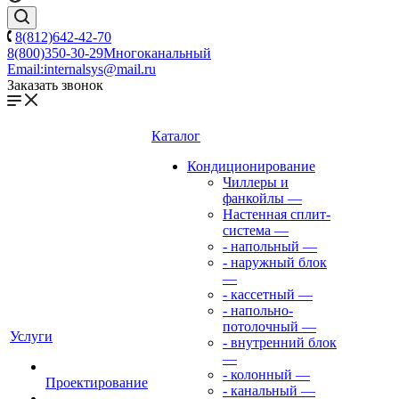
8(812)642-42-70
8(800)350-30-29
Многоканальный
Email:
internalsys@mail.ru
Заказать звонок
Каталог
Кондиционирование
Чиллеры и
фанкойлы
—
Настенная сплит-
система
—
- напольный
—
- наружный блок
—
- кассетный
—
- напольно-
потолочный
—
Услуги
- внутренний блок
—
- колонный
—
Проектирование
- канальный
—