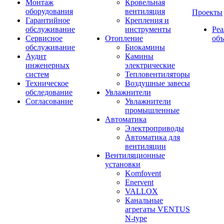
Монтаж
Кровельная
оборудования
вентиляция
Проекты
Гарантийное
Крепления и
обслуживание
инструменты
Ре
Сервисное
Отопление
об
обслуживание
Биокамины
Аудит
Камины
инженерных
электрические
систем
Тепловентиляторы
Техническое
Воздушные завесы
обследование
Увлажнители
Согласование
Увлажнители
промышленные
Автоматика
Электроприводы
Автоматика для
вентиляции
Вентиляционные
установки
Komfovent
Enervent
VALLOX
Канальные
агрегаты VENTUS
N-type