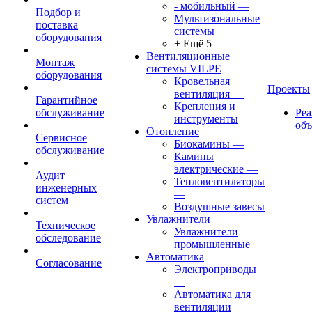
- мобильный
—
Подбор и
Мультизональные
поставка
системы
оборудования
+ Ещё 5
Вентиляционные
Монтаж
системы VILPE
оборудования
Кровельная
Проекты
вентиляция
—
Гарантийное
Крепления и
обслуживание
Ре
инструменты
об
Отопление
Сервисное
Биокамины
—
обслуживание
Камины
электрические
—
Аудит
Тепловентиляторы
инженерных
—
систем
Воздушные завесы
Увлажнители
Техническое
Увлажнители
обследование
промышленные
Автоматика
Согласование
Электроприводы
—
Автоматика для
вентиляции