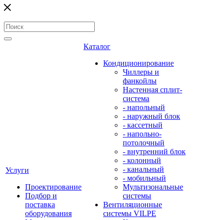
Каталог
Кондиционирование
Чиллеры и
фанкойлы
Настенная сплит-
система
- напольный
- наружный блок
- кассетный
- напольно-
потолочный
- внутренний блок
- колонный
- канальный
Услуги
- мобильный
Проектирование
Мультизональные
Подбор и
системы
поставка
Вентиляционные
оборудования
системы VILPE