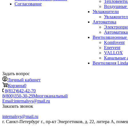
Тепловенти
Согласование
Воздушные 
Увлажнители
Увлажните
Автоматика
Электропр
Автоматика
Вентиляционные 
Komfovent
Enervent
VALLOX
Канальные 
Вентиляция Lind
Задать вопрос
Личный кабинет
Корзина
0
8(812)642-42-70
8(800)350-30-29
Многоканальный
Email:
internalsys@mail.ru
Заказать звонок
internalsys@mail.ru
г. Санкт-Петербург г., пр-кт Энергетиков, д. 22, литера А, поме