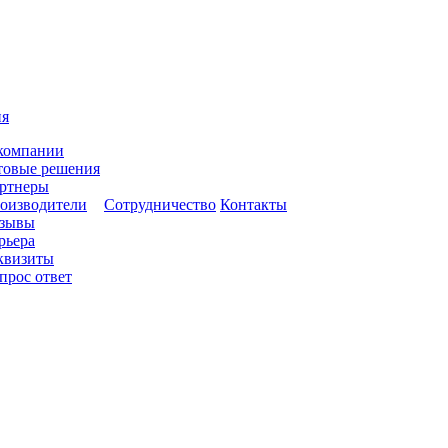
ия
компании
товые решения
ртнеры
оизводители
Сотрудничество
Контакты
зывы
рьера
квизиты
прос ответ