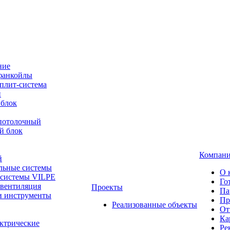
ние
фанкойлы
плит-система
й
 блок
-потолочный
й блок
Компан
й
льные системы
О 
 системы VILPE
Го
 вентиляция
Проекты
Па
и инструменты
Пр
Реализованные объекты
От
Ка
ктрические
Ре