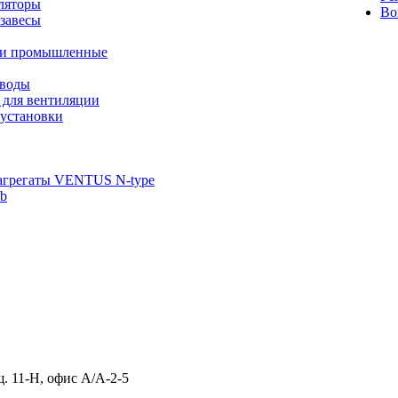
ляторы
Во
завесы
ли промышленные
иводы
 для вентиляции
установки
агрегаты VENTUS N-type
ab
щ. 11-Н, офис А/А-2-5