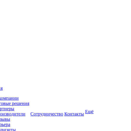
ия
компании
товые решения
ртнеры
Ещё
оизводители
Сотрудничество
Контакты
зывы
рьера
квизиты