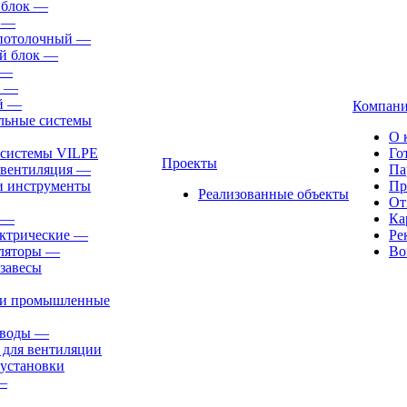
 блок
—
—
-потолочный
—
й блок
—
—
—
й
—
Компан
льные системы
О 
 системы VILPE
Го
Проекты
 вентиляция
—
Па
и инструменты
Пр
Реализованные объекты
От
—
Ка
ктрические
—
Ре
ляторы
—
Во
завесы
ли промышленные
иводы
—
 для вентиляции
установки
—