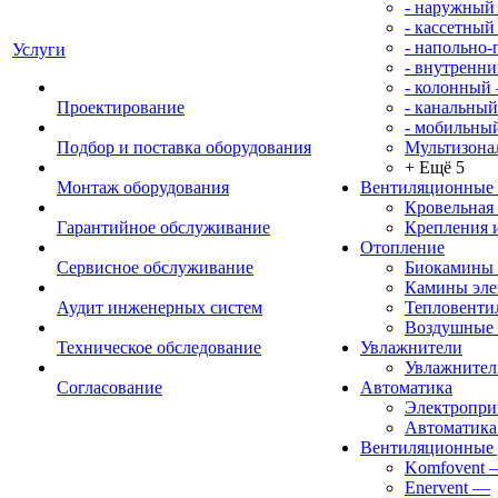
- наружный
- кассетный
- напольно
Услуги
- внутренни
- колонный
Проектирование
- канальный
- мобильны
Подбор и поставка оборудования
Мультизона
+ Ещё 5
Монтаж оборудования
Вентиляционные
Кровельная
Гарантийное обслуживание
Крепления 
Отопление
Сервисное обслуживание
Биокамины
Камины эле
Аудит инженерных систем
Тепловенти
Воздушные 
Техническое обследование
Увлажнители
Увлажните
Согласование
Автоматика
Электропр
Автоматика
Вентиляционные 
Komfovent
Enervent
—