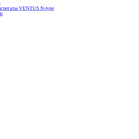
—
агрегаты VENTUS N-type
ab