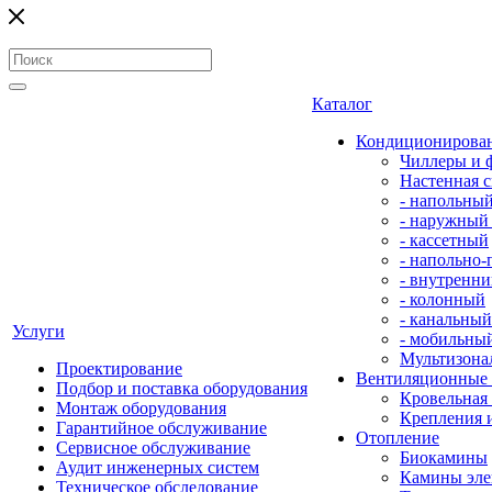
Каталог
Кондиционирова
Чиллеры и 
Настенная с
- напольны
- наружный
- кассетный
- напольно
- внутренни
- колонный
- канальный
Услуги
- мобильны
Мультизона
Проектирование
Вентиляционные
Подбор и поставка оборудования
Кровельная
Монтаж оборудования
Крепления 
Гарантийное обслуживание
Отопление
Сервисное обслуживание
Биокамины
Аудит инженерных систем
Камины эле
Техническое обследование