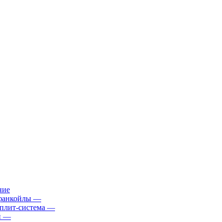
ние
фанкойлы
—
плит-система
—
й
—