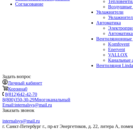
Тепловенти
Согласование
Воздушные 
Увлажнители
Увлажните
Автоматика
Электропр
Автоматика
Вентиляционные 
Komfovent
Enervent
VALLOX
Канальные 
Вентиляция Lind
Задать вопрос
Личный кабинет
Корзина
0
8(812)642-42-70
8(800)350-30-29
Многоканальный
Email:
internalsys@mail.ru
Заказать звонок
internalsys@mail.ru
г. Санкт-Петербург г., пр-кт Энергетиков, д. 22, литера А, поме