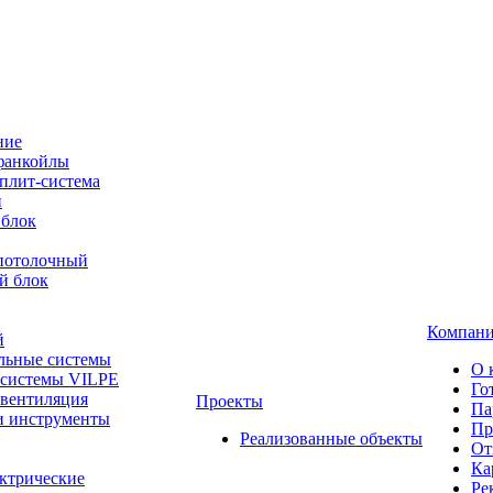
ние
фанкойлы
плит-система
й
 блок
-потолочный
й блок
Компан
й
льные системы
О 
 системы VILPE
Го
 вентиляция
Проекты
Па
и инструменты
Пр
Реализованные объекты
От
Ка
ктрические
Ре