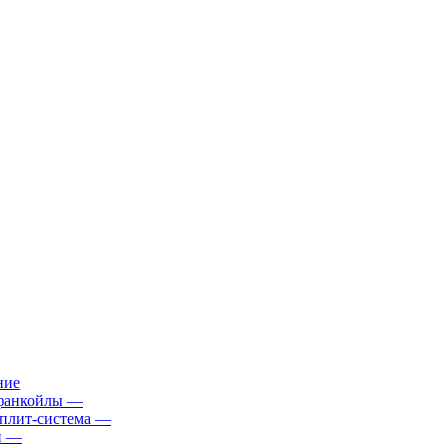
ние
фанкойлы
—
плит-система
—
й
—