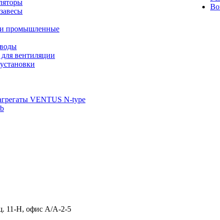
ляторы
Во
завесы
ли промышленные
иводы
 для вентиляции
установки
агрегаты VENTUS N-type
ab
щ. 11-Н, офис А/А-2-5