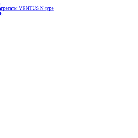
—
агрегаты VENTUS N-type
ab