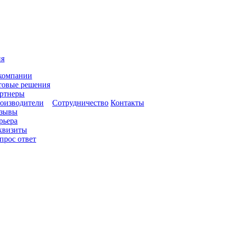
ия
компании
товые решения
ртнеры
оизводители
Сотрудничество
Контакты
зывы
рьера
квизиты
прос ответ