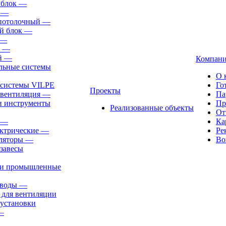
 блок
—
—
-потолочный
—
й блок
—
—
—
й
—
Компан
льные системы
О 
 системы VILPE
Го
Проекты
 вентиляция
—
Па
и инструменты
Пр
Реализованные объекты
От
—
Ка
ктрические
—
Ре
ляторы
—
Во
завесы
ли промышленные
иводы
—
 для вентиляции
установки
—