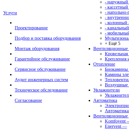
- наружный
- кассетный
- напольно
Услуги
- внутренни
- колонный
Проектирование
- канальный
- мобильны
Подбор и поставка оборудования
Мультизона
+ Ещё 5
Монтаж оборудования
Вентиляционные
Кровельная
Гарантийное обслуживание
Крепления 
Отопление
Сервисное обслуживание
Биокамины
Камины эле
Аудит инженерных систем
Тепловенти
Воздушные 
Техническое обследование
Увлажнители
Увлажните
Согласование
Автоматика
Электропр
Автоматика
Вентиляционные 
Komfovent
Enervent
—