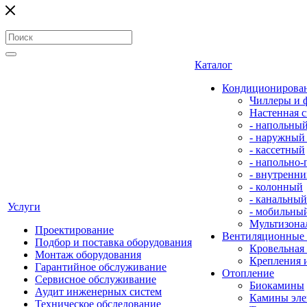
Каталог
Кондиционирова
Чиллеры и 
Настенная с
- напольны
- наружный
- кассетный
- напольно
- внутренни
- колонный
- канальный
Услуги
- мобильны
Мультизона
Проектирование
Вентиляционные
Подбор и поставка оборудования
Кровельная
Монтаж оборудования
Крепления 
Гарантийное обслуживание
Отопление
Сервисное обслуживание
Биокамины
Аудит инженерных систем
Камины эле
Техническое обследование