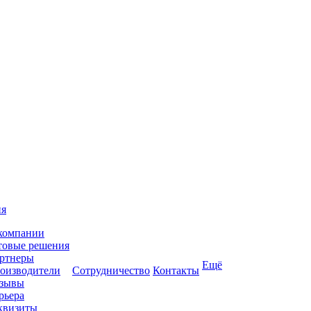
ия
компании
товые решения
ртнеры
Ещё
оизводители
Сотрудничество
Контакты
зывы
рьера
квизиты