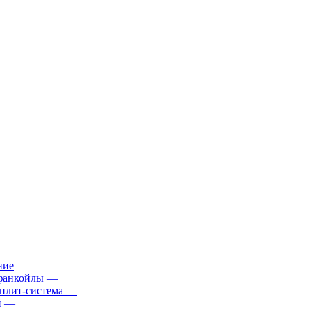
ние
фанкойлы
—
плит-система
—
й
—