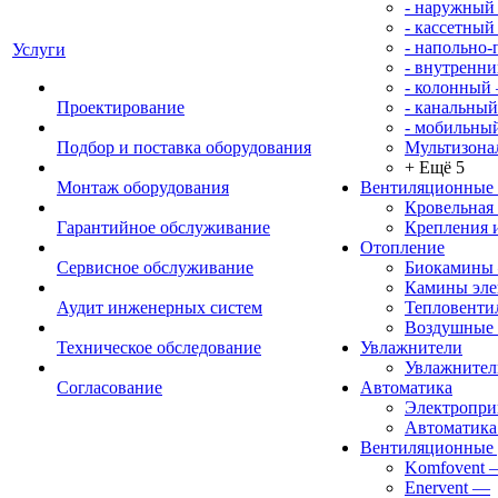
- наружный
- кассетный
- напольно
Услуги
- внутренни
- колонный
Проектирование
- канальный
- мобильны
Подбор и поставка оборудования
Мультизона
+ Ещё 5
Монтаж оборудования
Вентиляционные
Кровельная
Гарантийное обслуживание
Крепления 
Отопление
Сервисное обслуживание
Биокамины
Камины эле
Аудит инженерных систем
Тепловенти
Воздушные 
Техническое обследование
Увлажнители
Увлажните
Согласование
Автоматика
Электропр
Автоматика
Вентиляционные 
Komfovent
Enervent
—