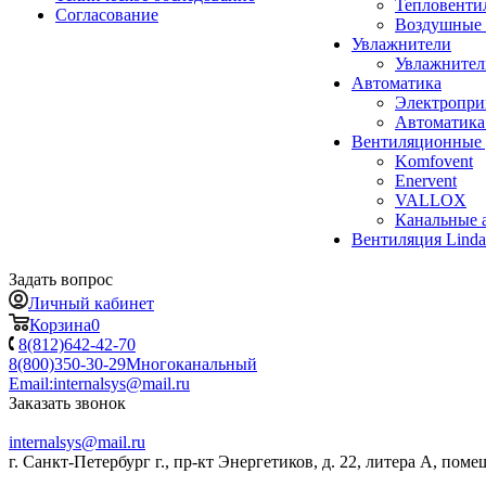
Тепловенти
Согласование
Воздушные 
Увлажнители
Увлажните
Автоматика
Электропр
Автоматика
Вентиляционные 
Komfovent
Enervent
VALLOX
Канальные 
Вентиляция Lind
Задать вопрос
Личный кабинет
Корзина
0
8(812)642-42-70
8(800)350-30-29
Многоканальный
Email:
internalsys@mail.ru
Заказать звонок
internalsys@mail.ru
г. Санкт-Петербург г., пр-кт Энергетиков, д. 22, литера А, поме