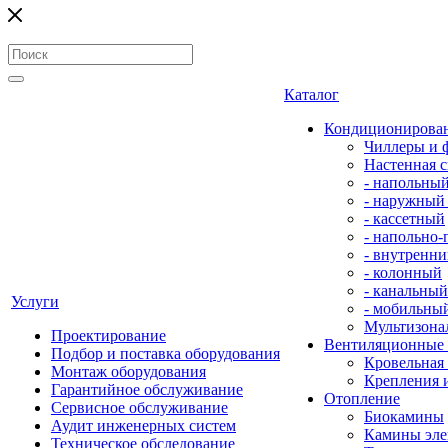
Каталог
Кондиционирова
Чиллеры и 
Настенная с
- напольны
- наружный
- кассетный
- напольно
- внутренни
- колонный
- канальный
Услуги
- мобильны
Мультизона
Проектирование
Вентиляционные
Подбор и поставка оборудования
Кровельная
Монтаж оборудования
Крепления 
Гарантийное обслуживание
Отопление
Сервисное обслуживание
Биокамины
Аудит инженерных систем
Камины эле
Техническое обследование