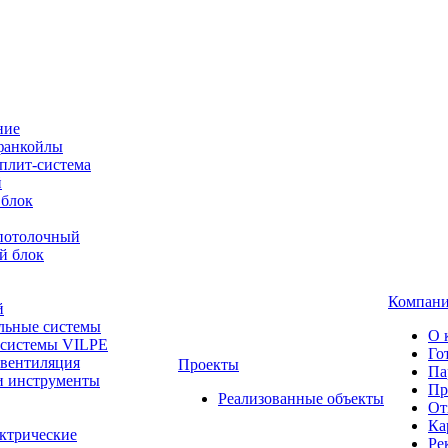
ние
фанкойлы
плит-система
й
 блок
-потолочный
й блок
Компан
й
льные системы
О 
 системы VILPE
Го
 вентиляция
Проекты
Па
и инструменты
Пр
Реализованные объекты
От
Ка
ктрические
Ре