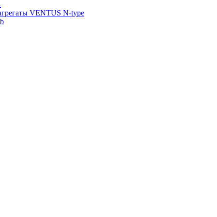
—
агрегаты VENTUS N-type
ab