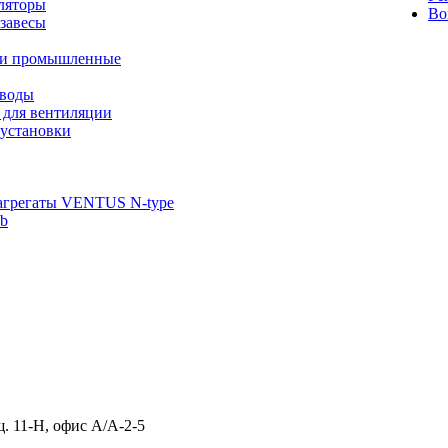
ляторы
Во
завесы
ли промышленные
иводы
 для вентиляции
установки
агрегаты VENTUS N-type
ab
щ. 11-Н, офис А/А-2-5