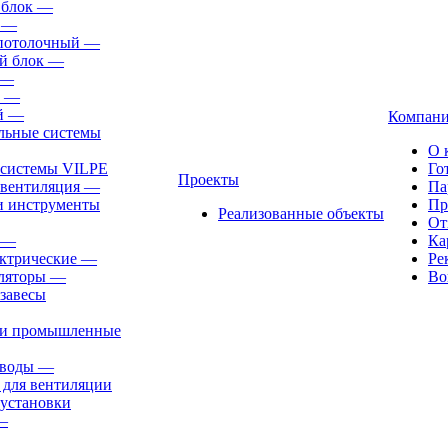
 блок
—
—
-потолочный
—
й блок
—
—
—
й
—
Компан
льные системы
О 
 системы VILPE
Го
Проекты
 вентиляция
—
Па
и инструменты
Пр
Реализованные объекты
От
—
Ка
ктрические
—
Ре
ляторы
—
Во
завесы
ли промышленные
иводы
—
 для вентиляции
установки
—