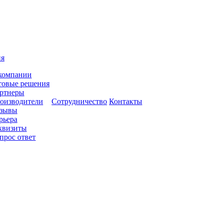
ия
компании
товые решения
ртнеры
оизводители
Сотрудничество
Контакты
зывы
рьера
квизиты
прос ответ