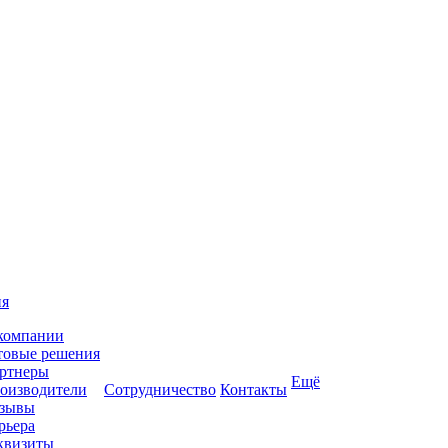
ия
компании
товые решения
ртнеры
Ещё
оизводители
Сотрудничество
Контакты
зывы
рьера
квизиты