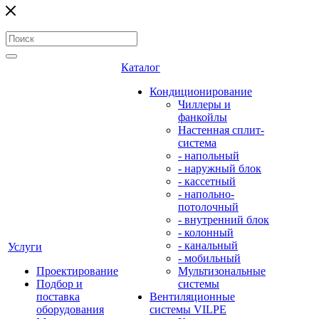
Каталог
Кондиционирование
Чиллеры и
фанкойлы
Настенная сплит-
система
- напольный
- наружный блок
- кассетный
- напольно-
потолочный
- внутренний блок
- колонный
- канальный
Услуги
- мобильный
Проектирование
Мультизональные
Подбор и
системы
поставка
Вентиляционные
оборудования
системы VILPE