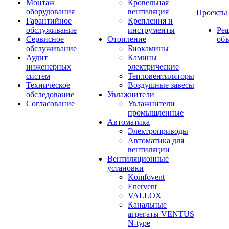
Монтаж
Кровельная
оборудования
вентиляция
Проекты
Гарантийное
Крепления и
обслуживание
инструменты
Ре
Сервисное
Отопление
об
обслуживание
Биокамины
Аудит
Камины
инженерных
электрические
систем
Тепловентиляторы
Техническое
Воздушные завесы
обследование
Увлажнители
Согласование
Увлажнители
промышленные
Автоматика
Электроприводы
Автоматика для
вентиляции
Вентиляционные
установки
Komfovent
Enervent
VALLOX
Канальные
агрегаты VENTUS
N-type