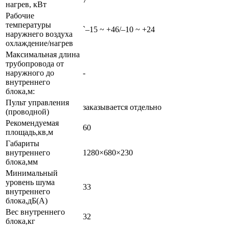
нагрев, кВт
Рабочие
температуры
`–15 ~ +46/–10 ~ +24
наружнего воздуха
охлаждение/нагрев
Максимальная длина
трубопровода от
наружного до
-
внутреннего
блока,м:
Пульт управления
заказывается отдельно
(проводной)
Рекомендуемая
60
площадь,кв,м
Габариты
внутреннего
1280×680×230
блока,мм
Минимальный
уровень шума
33
внутреннего
блока,дБ(А)
Вес внутреннего
32
блока,кг