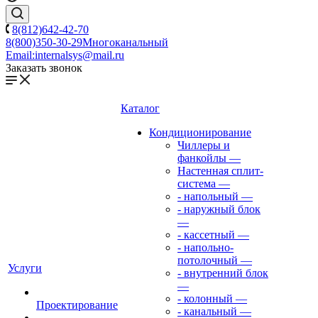
8(812)642-42-70
8(800)350-30-29
Многоканальный
Email:
internalsys@mail.ru
Заказать звонок
Каталог
Кондиционирование
Чиллеры и
фанкойлы
—
Настенная сплит-
система
—
- напольный
—
- наружный блок
—
- кассетный
—
- напольно-
потолочный
—
Услуги
- внутренний блок
—
- колонный
—
Проектирование
- канальный
—