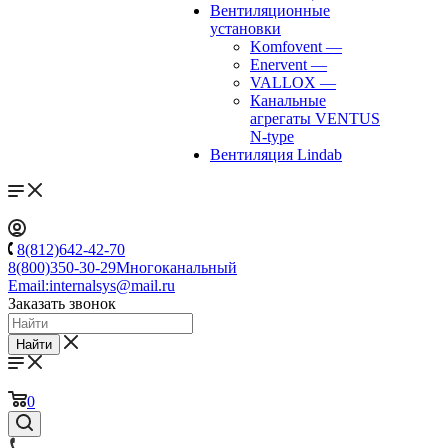
Вентиляционные
установки
Komfovent
—
Enervent
—
VALLOX
—
Канальные
агрегаты VENTUS
N-type
Вентиляция Lindab
8(812)642-42-70
8(800)350-30-29
Многоканальный
Email:
internalsys@mail.ru
Заказать звонок
Найти
0