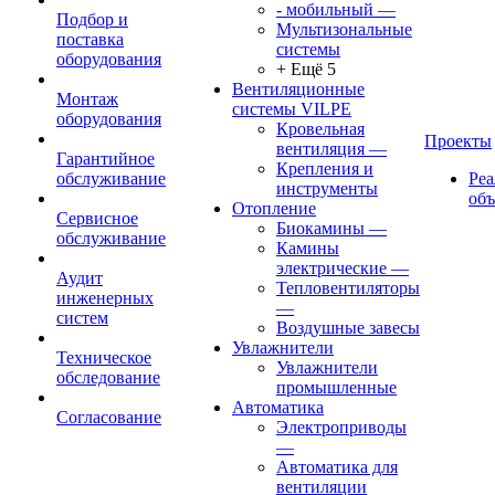
- мобильный
—
Подбор и
Мультизональные
поставка
системы
оборудования
+ Ещё 5
Вентиляционные
Монтаж
системы VILPE
оборудования
Кровельная
Проекты
вентиляция
—
Гарантийное
Крепления и
обслуживание
Ре
инструменты
об
Отопление
Сервисное
Биокамины
—
обслуживание
Камины
электрические
—
Аудит
Тепловентиляторы
инженерных
—
систем
Воздушные завесы
Увлажнители
Техническое
Увлажнители
обследование
промышленные
Автоматика
Согласование
Электроприводы
—
Автоматика для
вентиляции