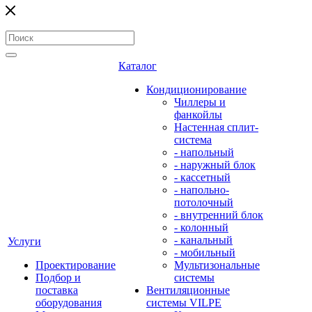
Каталог
Кондиционирование
Чиллеры и
фанкойлы
Настенная сплит-
система
- напольный
- наружный блок
- кассетный
- напольно-
потолочный
- внутренний блок
- колонный
- канальный
Услуги
- мобильный
Проектирование
Мультизональные
Подбор и
системы
поставка
Вентиляционные
оборудования
системы VILPE