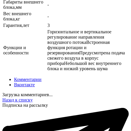
Габариты внешнего
-
блока,мм
Вес внешнего
-
блока,кг
Гарантия,лет
3
Горизонтальное и вертикальное
регулирование направления
воздушного потокаВстроенная
Функции и
функция ротации и
особенности
резервированияПредусмотрена подача
свежего воздуха в корпус
прибораНебольшой вес внутреннего
блока и низкий уровень шума
Комментарии
Вконтакте
Загрузка комментариев...
Назад к списку
Подписка на рассылку