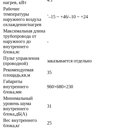
нагрев, кВт
Рабочие
температуры
`–15 ~ +46/–10 ~ +24
наружнего воздуха
охлаждение/нагрев
Максимальная длина
трубопровода от
наружного до
-
внутреннего
блока,м:
Пульт управления
заказывается отдельно
(проводной)
Рекомендуемая
35
площадь,кв,м
Габариты
внутреннего
960×680×230
блока,мм
Минимальный
уровень шума
31
внутреннего
блока,дБ(А)
Вес внутреннего
25
блока,кг