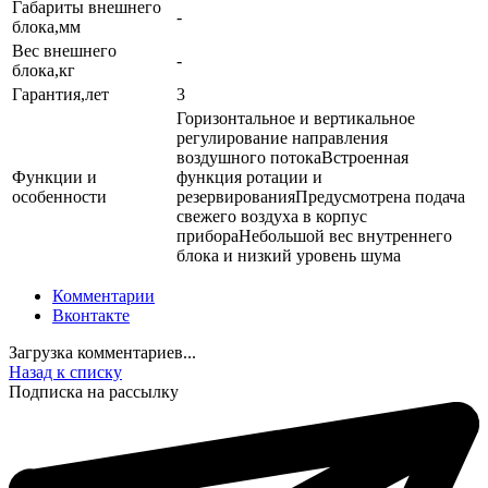
Габариты внешнего
-
блока,мм
Вес внешнего
-
блока,кг
Гарантия,лет
3
Горизонтальное и вертикальное
регулирование направления
воздушного потокаВстроенная
Функции и
функция ротации и
особенности
резервированияПредусмотрена подача
свежего воздуха в корпус
прибораНебольшой вес внутреннего
блока и низкий уровень шума
Комментарии
Вконтакте
Загрузка комментариев...
Назад к списку
Подписка на рассылку