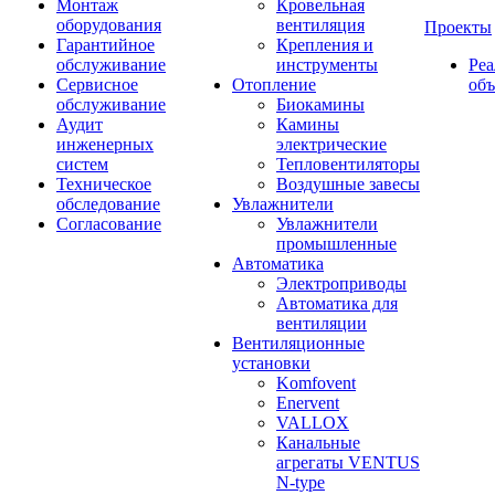
Монтаж
Кровельная
оборудования
вентиляция
Проекты
Гарантийное
Крепления и
обслуживание
инструменты
Ре
Сервисное
Отопление
об
обслуживание
Биокамины
Аудит
Камины
инженерных
электрические
систем
Тепловентиляторы
Техническое
Воздушные завесы
обследование
Увлажнители
Согласование
Увлажнители
промышленные
Автоматика
Электроприводы
Автоматика для
вентиляции
Вентиляционные
установки
Komfovent
Enervent
VALLOX
Канальные
агрегаты VENTUS
N-type