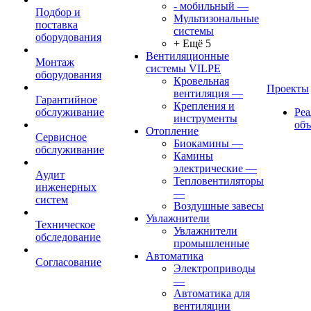
- мобильный
—
Подбор и
Мультизональные
поставка
системы
оборудования
+ Ещё 5
Вентиляционные
Монтаж
системы VILPE
оборудования
Кровельная
Проекты
вентиляция
—
Гарантийное
Крепления и
обслуживание
Ре
инструменты
об
Отопление
Сервисное
Биокамины
—
обслуживание
Камины
электрические
—
Аудит
Тепловентиляторы
инженерных
—
систем
Воздушные завесы
Увлажнители
Техническое
Увлажнители
обследование
промышленные
Автоматика
Согласование
Электроприводы
—
Автоматика для
вентиляции