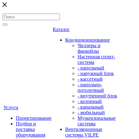
Каталог
Кондиционирование
Чиллеры и
фанкойлы
Настенная сплит-
система
- напольный
- наружный блок
- кассетный
- напольно-
потолочный
- внутренний блок
- колонный
- канальный
Услуги
- мобильный
Проектирование
Мультизональные
Подбор и
системы
поставка
Вентиляционные
оборудования
системы VILPE