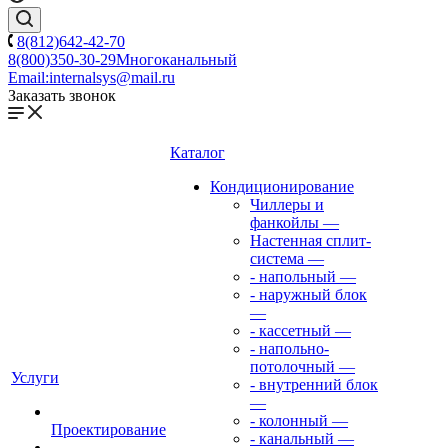
8(812)642-42-70
8(800)350-30-29
Многоканальный
Email:
internalsys@mail.ru
Заказать звонок
Каталог
Кондиционирование
Чиллеры и
фанкойлы
—
Настенная сплит-
система
—
- напольный
—
- наружный блок
—
- кассетный
—
- напольно-
потолочный
—
Услуги
- внутренний блок
—
- колонный
—
Проектирование
- канальный
—