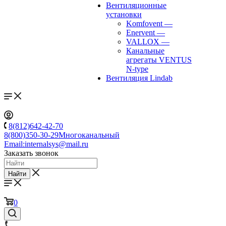
Вентиляционные
установки
Komfovent
—
Enervent
—
VALLOX
—
Канальные
агрегаты VENTUS
N-type
Вентиляция Lindab
8(812)642-42-70
8(800)350-30-29
Многоканальный
Email:
internalsys@mail.ru
Заказать звонок
Найти
0