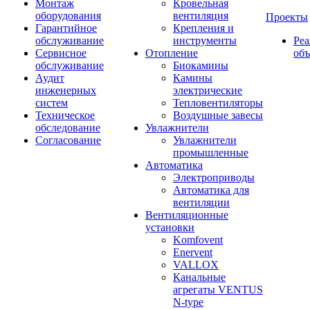
Монтаж
Кровельная
оборудования
вентиляция
Проекты
Гарантийное
Крепления и
обслуживание
инструменты
Ре
Сервисное
Отопление
об
обслуживание
Биокамины
Аудит
Камины
инженерных
электрические
систем
Тепловентиляторы
Техническое
Воздушные завесы
обследование
Увлажнители
Согласование
Увлажнители
промышленные
Автоматика
Электроприводы
Автоматика для
вентиляции
Вентиляционные
установки
Komfovent
Enervent
VALLOX
Канальные
агрегаты VENTUS
N-type