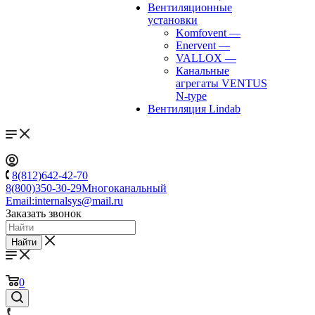
Вентиляционные
установки
Komfovent
—
Enervent
—
VALLOX
—
Канальные
агрегаты VENTUS
N-type
Вентиляция Lindab
8(812)642-42-70
8(800)350-30-29
Многоканальный
Email:
internalsys@mail.ru
Заказать звонок
Найти
0