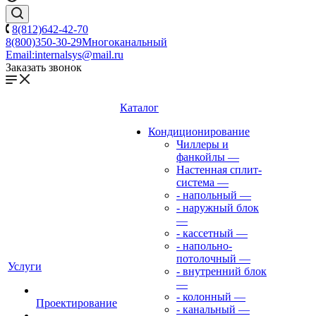
8(812)642-42-70
8(800)350-30-29
Многоканальный
Email:
internalsys@mail.ru
Заказать звонок
Каталог
Кондиционирование
Чиллеры и
фанкойлы
—
Настенная сплит-
система
—
- напольный
—
- наружный блок
—
- кассетный
—
- напольно-
потолочный
—
Услуги
- внутренний блок
—
- колонный
—
Проектирование
- канальный
—