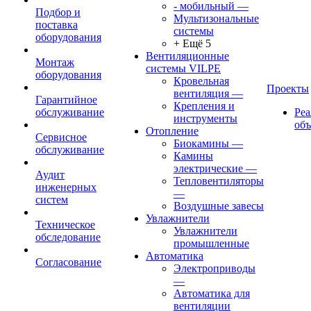
- мобильный
—
Подбор и
Мультизональные
поставка
системы
оборудования
+ Ещё 5
Вентиляционные
Монтаж
системы VILPE
оборудования
Кровельная
Проекты
вентиляция
—
Гарантийное
Крепления и
обслуживание
Ре
инструменты
об
Отопление
Сервисное
Биокамины
—
обслуживание
Камины
электрические
—
Аудит
Тепловентиляторы
инженерных
—
систем
Воздушные завесы
Увлажнители
Техническое
Увлажнители
обследование
промышленные
Автоматика
Согласование
Электроприводы
—
Автоматика для
вентиляции