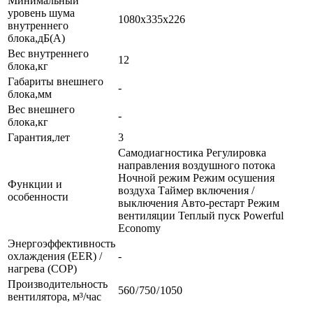
Минимальный
уровень шума
1080x335x226
внутреннего
блока,дБ(А)
Вес внутреннего
12
блока,кг
Габариты внешнего
-
блока,мм
Вес внешнего
-
блока,кг
Гарантия,лет
3
Самодиагностика Регулировка
направления воздушного потока
Ночной режим Режим осушения
Функции и
воздуха Таймер включения /
особенности
выключения Авто-рестарт Режим
вентиляции Теплый пуск Powerful
Economy
Энергоэффективность
охлаждения (EER) /
-
нагрева (COP)
Производительность
560 / 750 / 1050
вентилятора, м³/час