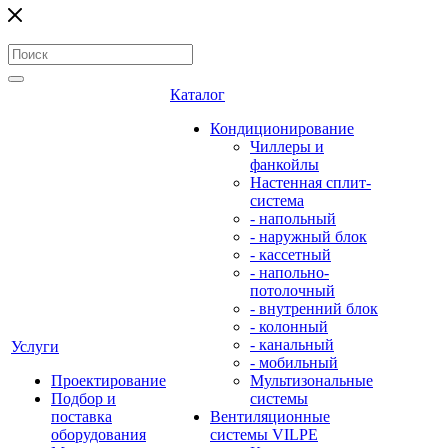
Каталог
Кондиционирование
Чиллеры и
фанкойлы
Настенная сплит-
система
- напольный
- наружный блок
- кассетный
- напольно-
потолочный
- внутренний блок
- колонный
- канальный
Услуги
- мобильный
Проектирование
Мультизональные
Подбор и
системы
поставка
Вентиляционные
оборудования
системы VILPE