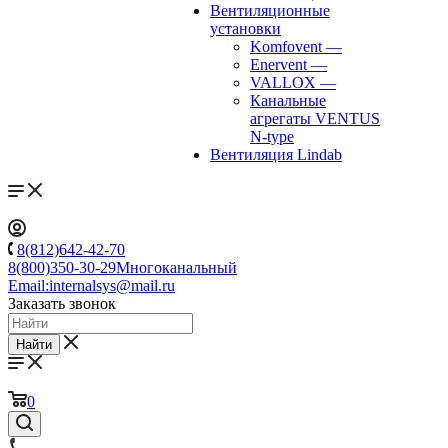
Вентиляционные
установки
Komfovent
—
Enervent
—
VALLOX
—
Канальные
агрегаты VENTUS
N-type
Вентиляция Lindab
8(812)642-42-70
8(800)350-30-29
Многоканальный
Email:
internalsys@mail.ru
Заказать звонок
Найти
0