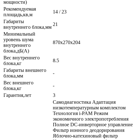
мощности)
Рекомендуемая
14 / 23
площадь,кв,м
Габариты
21
внутреннего блока,мм
Минимальный
уровень шума
870x270x204
внутреннего
блока,дБ(А)
Вес внутреннего
8.5
блока,кг
Габариты внешнего
-
блока,мм
Вес внешнего
-
блока,кг
Гарантия,лет
3
Самодиагностика Адаптация
низкотемпературным комплектом
Технология i-PAM Режим
экономичного электропотребления
Полное DC-инверторное управление
Фильтр ионного деодорирования
Яблочно-катехиновый фильтр