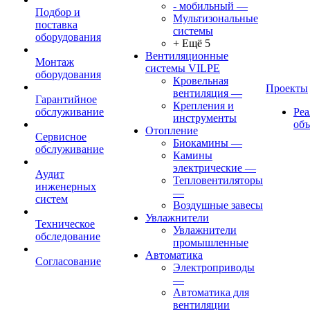
- мобильный
—
Подбор и
Мультизональные
поставка
системы
оборудования
+ Ещё 5
Вентиляционные
Монтаж
системы VILPE
оборудования
Кровельная
Проекты
вентиляция
—
Гарантийное
Крепления и
обслуживание
Ре
инструменты
об
Отопление
Сервисное
Биокамины
—
обслуживание
Камины
электрические
—
Аудит
Тепловентиляторы
инженерных
—
систем
Воздушные завесы
Увлажнители
Техническое
Увлажнители
обследование
промышленные
Автоматика
Согласование
Электроприводы
—
Автоматика для
вентиляции