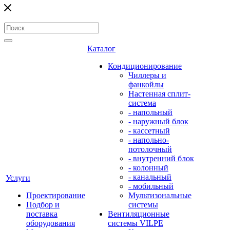
Каталог
Кондиционирование
Чиллеры и
фанкойлы
Настенная сплит-
система
- напольный
- наружный блок
- кассетный
- напольно-
потолочный
- внутренний блок
- колонный
- канальный
Услуги
- мобильный
Проектирование
Мультизональные
Подбор и
системы
поставка
Вентиляционные
оборудования
системы VILPE