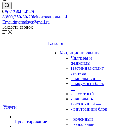
8(812)642-42-70
8(800)350-30-29
Многоканальный
Email:
internalsys@mail.ru
Заказать звонок
Каталог
Кондиционирование
Чиллеры и
фанкойлы
—
Настенная сплит-
система
—
- напольный
—
- наружный блок
—
- кассетный
—
- напольно-
потолочный
—
Услуги
- внутренний блок
—
- колонный
—
Проектирование
- канальный
—