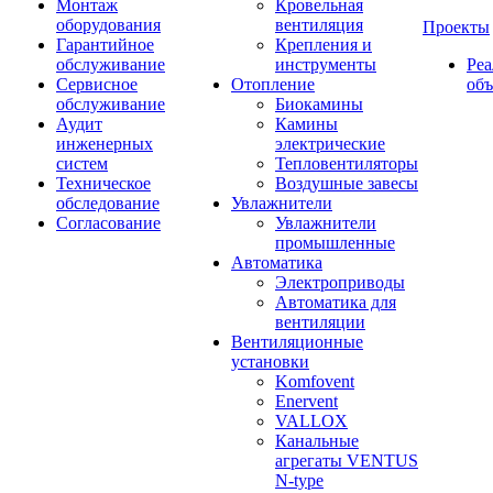
Монтаж
Кровельная
оборудования
вентиляция
Проекты
Гарантийное
Крепления и
обслуживание
инструменты
Ре
Сервисное
Отопление
об
обслуживание
Биокамины
Аудит
Камины
инженерных
электрические
систем
Тепловентиляторы
Техническое
Воздушные завесы
обследование
Увлажнители
Согласование
Увлажнители
промышленные
Автоматика
Электроприводы
Автоматика для
вентиляции
Вентиляционные
установки
Komfovent
Enervent
VALLOX
Канальные
агрегаты VENTUS
N-type