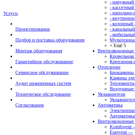
- наружный
- кассетный
- напольно
Услуги
- внутренни
- колонный
Проектирование
- канальный
- мобильны
Подбор и поставка оборудования
Мультизона
+ Ещё 5
Монтаж оборудования
Вентиляционные
Кровельная
Гарантийное обслуживание
Крепления 
Отопление
Сервисное обслуживание
Биокамины
Камины эле
Аудит инженерных систем
Тепловенти
Воздушные 
Техническое обследование
Увлажнители
Увлажните
Согласование
Автоматика
Электропр
Автоматика
Вентиляционные 
Komfovent
Enervent
—