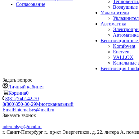
Тепловенти
Согласование
Воздушные 
Увлажнители
Увлажните
Автоматика
Электропр
Автоматика
Вентиляционные 
Komfovent
Enervent
VALLOX
Канальные 
Вентиляция Lind
Задать вопрос
Личный кабинет
Корзина
0
8(812)642-42-70
8(800)350-30-29
Многоканальный
Email:
internalsys@mail.ru
Заказать звонок
internalsys@mail.ru
г. Санкт-Петербург г., пр-кт Энергетиков, д. 22, литера А, поме