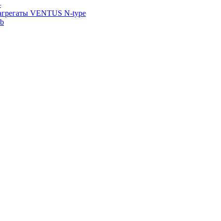
—
агрегаты VENTUS N-type
ab