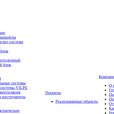
ние
фанкойлы
плит-система
й
 блок
-потолочный
й блок
Компан
й
льные системы
О 
 системы VILPE
Го
 вентиляция
Проекты
Па
и инструменты
Пр
Реализованные объекты
От
Ка
ктрические
Ре