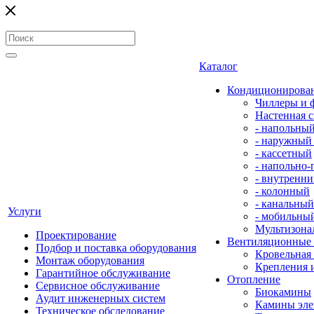
Каталог
Кондиционирова
Чиллеры и 
Настенная с
- напольны
- наружный
- кассетный
- напольно
- внутренни
- колонный
- канальный
Услуги
- мобильны
Мультизона
Проектирование
Вентиляционные
Подбор и поставка оборудования
Кровельная
Монтаж оборудования
Крепления 
Гарантийное обслуживание
Отопление
Сервисное обслуживание
Биокамины
Аудит инженерных систем
Камины эле
Техническое обследование