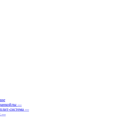
ние
фанкойлы
—
плит-система
—
й
—