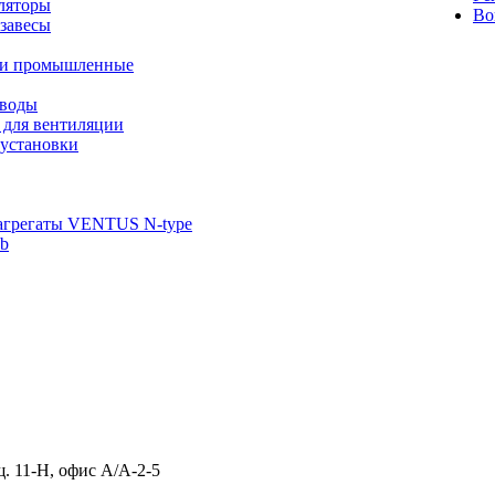
ляторы
Во
завесы
ли промышленные
иводы
 для вентиляции
установки
агрегаты VENTUS N-type
ab
щ. 11-Н, офис А/А-2-5