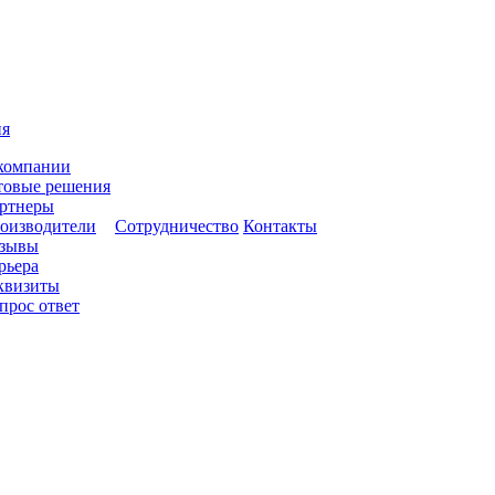
ия
компании
товые решения
ртнеры
оизводители
Сотрудничество
Контакты
зывы
рьера
квизиты
прос ответ