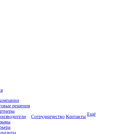
ия
компании
товые решения
ртнеры
Ещё
оизводители
Сотрудничество
Контакты
зывы
рьера
квизиты