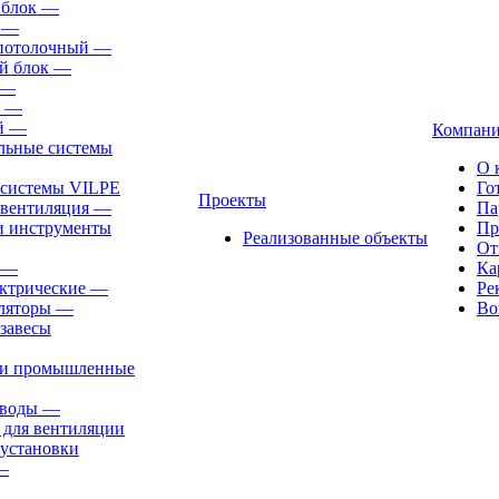
 блок
—
—
-потолочный
—
й блок
—
—
—
й
—
Компан
льные системы
О 
 системы VILPE
Го
Проекты
 вентиляция
—
Па
и инструменты
Пр
Реализованные объекты
От
—
Ка
ктрические
—
Ре
ляторы
—
Во
завесы
ли промышленные
иводы
—
 для вентиляции
установки
—