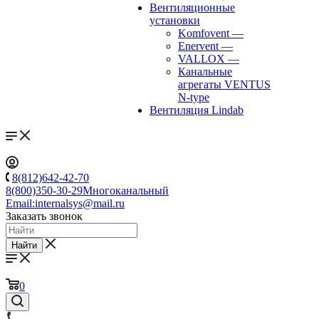
Вентиляционные
установки
Komfovent
—
Enervent
—
VALLOX
—
Канальные
агрегаты VENTUS
N-type
Вентиляция Lindab
8(812)642-42-70
8(800)350-30-29
Многоканальный
Email:
internalsys@mail.ru
Заказать звонок
Найти
0