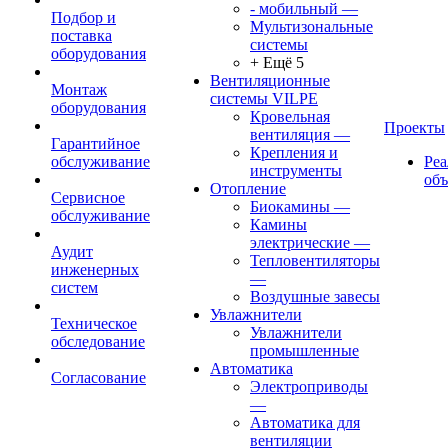
- мобильный
—
Подбор и
Мультизональные
поставка
системы
оборудования
+ Ещё 5
Вентиляционные
Монтаж
системы VILPE
оборудования
Кровельная
Проекты
вентиляция
—
Гарантийное
Крепления и
обслуживание
Ре
инструменты
об
Отопление
Сервисное
Биокамины
—
обслуживание
Камины
электрические
—
Аудит
Тепловентиляторы
инженерных
—
систем
Воздушные завесы
Увлажнители
Техническое
Увлажнители
обследование
промышленные
Автоматика
Согласование
Электроприводы
—
Автоматика для
вентиляции