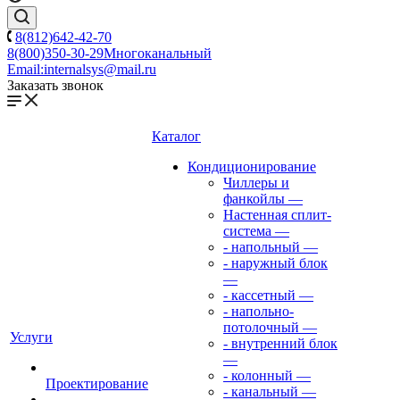
8(812)642-42-70
8(800)350-30-29
Многоканальный
Email:
internalsys@mail.ru
Заказать звонок
Каталог
Кондиционирование
Чиллеры и
фанкойлы
—
Настенная сплит-
система
—
- напольный
—
- наружный блок
—
- кассетный
—
- напольно-
потолочный
—
Услуги
- внутренний блок
—
- колонный
—
Проектирование
- канальный
—