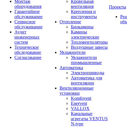
Монтаж
Кровельная
оборудования
вентиляция
Проекты
Гарантийное
Крепления и
обслуживание
инструменты
Ре
Сервисное
Отопление
об
обслуживание
Биокамины
Аудит
Камины
инженерных
электрические
систем
Тепловентиляторы
Техническое
Воздушные завесы
обследование
Увлажнители
Согласование
Увлажнители
промышленные
Автоматика
Электроприводы
Автоматика для
вентиляции
Вентиляционные
установки
Komfovent
Enervent
VALLOX
Канальные
агрегаты VENTUS
N-type