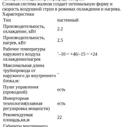
Сложная система жалюзи создает оптимальную форму и
скорость воздушной струи в режимах охлаждения и нагрева.
Характеристики
Тип
настенный
Производительность,
2.2
охлаждение, кВт
Производительность,
2.5
нагрев, кВт
Рабочие температуры
наружнего воздуха
`–10 ~ +46/–15 ~ +24
охлаждение/нагрев
Максимальная длина
трубопровода от
-
наружного до внутреннего
блока,м:
Пульт управления
есть
(проводной)
Инверторная
технология(плавная
есть
регулировка мощности)
Рекомендуемая
22
площадь,кв,м
Габариты внутреннего