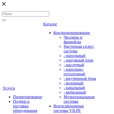
Каталог
Кондиционирование
Чиллеры и
фанкойлы
Настенная сплит-
система
- напольный
- наружный блок
- кассетный
- напольно-
потолочный
- внутренний блок
- колонный
- канальный
Услуги
- мобильный
Проектирование
Мультизональные
Подбор и
системы
поставка
Вентиляционные
оборудования
системы VILPE