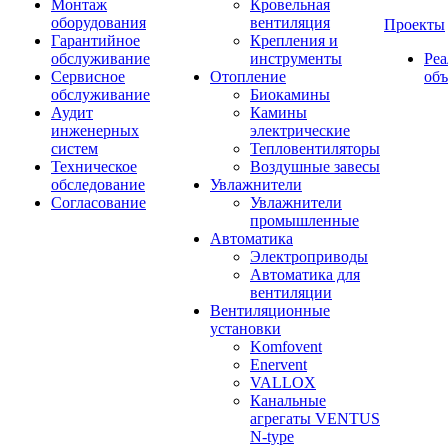
Монтаж
Кровельная
оборудования
вентиляция
Проекты
Гарантийное
Крепления и
обслуживание
инструменты
Ре
Сервисное
Отопление
об
обслуживание
Биокамины
Аудит
Камины
инженерных
электрические
систем
Тепловентиляторы
Техническое
Воздушные завесы
обследование
Увлажнители
Согласование
Увлажнители
промышленные
Автоматика
Электроприводы
Автоматика для
вентиляции
Вентиляционные
установки
Komfovent
Enervent
VALLOX
Канальные
агрегаты VENTUS
N-type