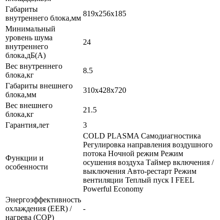
Габариты
819x256x185
внутреннего блока,мм
Минимальный
уровень шума
24
внутреннего
блока,дБ(А)
Вес внутреннего
8.5
блока,кг
Габариты внешнего
310x428x720
блока,мм
Вес внешнего
21.5
блока,кг
Гарантия,лет
3
COLD PLASMA Самодиагностика
Регулировка направления воздушного
потока Ночной режим Режим
Функции и
осушения воздуха Таймер включения /
особенности
выключения Авто-рестарт Режим
вентиляции Теплый пуск I FEEL
Powerful Economy
Энергоэффективность
охлаждения (EER) /
-
нагрева (COP)