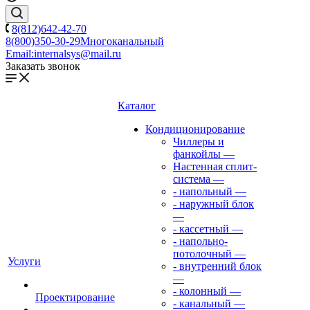
8(812)642-42-70
8(800)350-30-29
Многоканальный
Email:
internalsys@mail.ru
Заказать звонок
Каталог
Кондиционирование
Чиллеры и
фанкойлы
—
Настенная сплит-
система
—
- напольный
—
- наружный блок
—
- кассетный
—
- напольно-
потолочный
—
Услуги
- внутренний блок
—
- колонный
—
Проектирование
- канальный
—