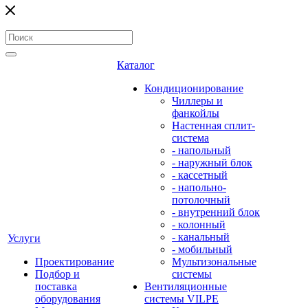
Каталог
Кондиционирование
Чиллеры и
фанкойлы
Настенная сплит-
система
- напольный
- наружный блок
- кассетный
- напольно-
потолочный
- внутренний блок
- колонный
- канальный
Услуги
- мобильный
Проектирование
Мультизональные
Подбор и
системы
поставка
Вентиляционные
оборудования
системы VILPE