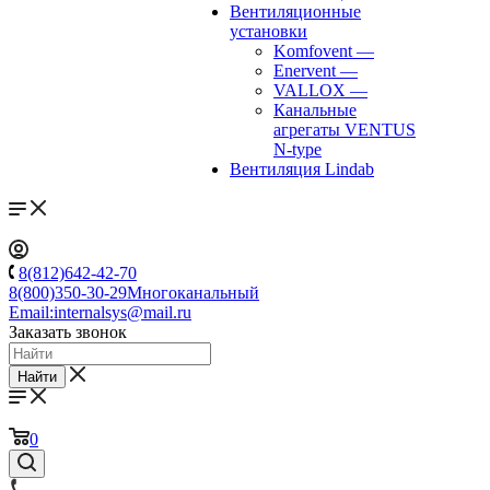
Вентиляционные
установки
Komfovent
—
Enervent
—
VALLOX
—
Канальные
агрегаты VENTUS
N-type
Вентиляция Lindab
8(812)642-42-70
8(800)350-30-29
Многоканальный
Email:
internalsys@mail.ru
Заказать звонок
Найти
0