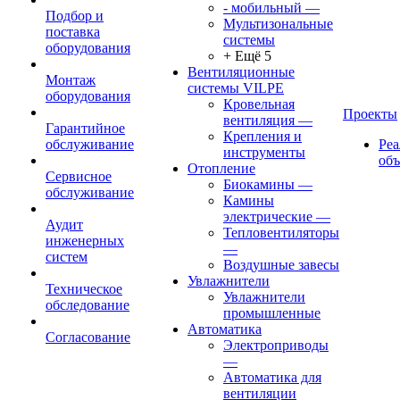
- мобильный
—
Подбор и
Мультизональные
поставка
системы
оборудования
+ Ещё 5
Вентиляционные
Монтаж
системы VILPE
оборудования
Кровельная
Проекты
вентиляция
—
Гарантийное
Крепления и
обслуживание
Ре
инструменты
об
Отопление
Сервисное
Биокамины
—
обслуживание
Камины
электрические
—
Аудит
Тепловентиляторы
инженерных
—
систем
Воздушные завесы
Увлажнители
Техническое
Увлажнители
обследование
промышленные
Автоматика
Согласование
Электроприводы
—
Автоматика для
вентиляции