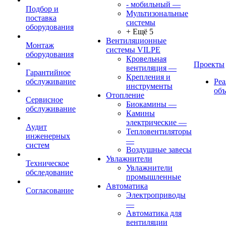
- мобильный
—
Подбор и
Мультизональные
поставка
системы
оборудования
+ Ещё 5
Вентиляционные
Монтаж
системы VILPE
оборудования
Кровельная
Проекты
вентиляция
—
Гарантийное
Крепления и
обслуживание
Ре
инструменты
об
Отопление
Сервисное
Биокамины
—
обслуживание
Камины
электрические
—
Аудит
Тепловентиляторы
инженерных
—
систем
Воздушные завесы
Увлажнители
Техническое
Увлажнители
обследование
промышленные
Автоматика
Согласование
Электроприводы
—
Автоматика для
вентиляции