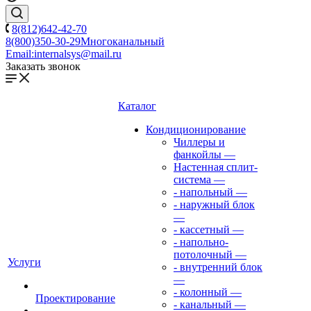
8(812)642-42-70
8(800)350-30-29
Многоканальный
Email:
internalsys@mail.ru
Заказать звонок
Каталог
Кондиционирование
Чиллеры и
фанкойлы
—
Настенная сплит-
система
—
- напольный
—
- наружный блок
—
- кассетный
—
- напольно-
потолочный
—
Услуги
- внутренний блок
—
- колонный
—
Проектирование
- канальный
—