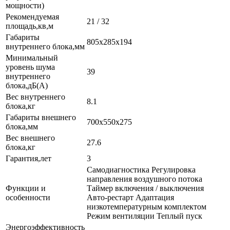
мощности)
Рекомендуемая
21 / 32
площадь,кв,м
Габариты
805x285x194
внутреннего блока,мм
Минимальный
уровень шума
39
внутреннего
блока,дБ(А)
Вес внутреннего
8.1
блока,кг
Габариты внешнего
700x550x275
блока,мм
Вес внешнего
27.6
блока,кг
Гарантия,лет
3
Самодиагностика Регулировка
направления воздушного потока
Функции и
Таймер включения / выключения
особенности
Авто-рестарт Адаптация
низкотемпературным комплектом
Режим вентиляции Теплый пуск
Энергоэффективность