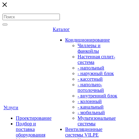
Каталог
Кондиционирование
Чиллеры и
фанкойлы
Настенная сплит-
система
- напольный
- наружный блок
- кассетный
- напольно-
потолочный
- внутренний блок
- колонный
- канальный
Услуги
- мобильный
Проектирование
Мультизональные
Подбор и
системы
поставка
Вентиляционные
оборудования
системы VILPE