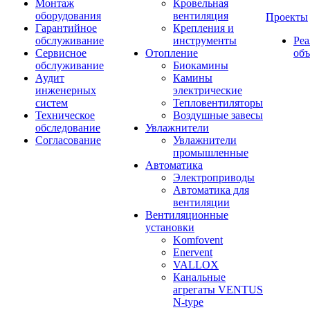
Монтаж
Кровельная
оборудования
вентиляция
Проекты
Гарантийное
Крепления и
обслуживание
инструменты
Ре
Сервисное
Отопление
об
обслуживание
Биокамины
Аудит
Камины
инженерных
электрические
систем
Тепловентиляторы
Техническое
Воздушные завесы
обследование
Увлажнители
Согласование
Увлажнители
промышленные
Автоматика
Электроприводы
Автоматика для
вентиляции
Вентиляционные
установки
Komfovent
Enervent
VALLOX
Канальные
агрегаты VENTUS
N-type