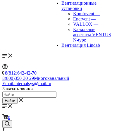
Вентиляционные
установки
Komfovent
—
Enervent
—
VALLOX
—
Канальные
агрегаты VENTUS
N-type
Вентиляция Lindab
8(812)642-42-70
8(800)350-30-29
Многоканальный
Email:
internalsys@mail.ru
Заказать звонок
Найти
0