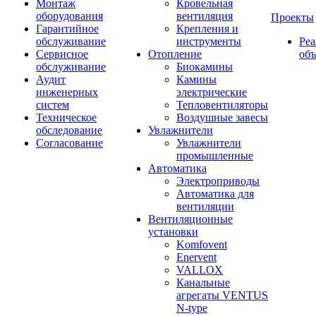
Монтаж
Кровельная
оборудования
вентиляция
Проекты
Гарантийное
Крепления и
обслуживание
инструменты
Ре
Сервисное
Отопление
об
обслуживание
Биокамины
Аудит
Камины
инженерных
электрические
систем
Тепловентиляторы
Техническое
Воздушные завесы
обследование
Увлажнители
Согласование
Увлажнители
промышленные
Автоматика
Электроприводы
Автоматика для
вентиляции
Вентиляционные
установки
Komfovent
Enervent
VALLOX
Канальные
агрегаты VENTUS
N-type