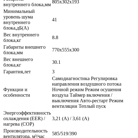
805x302x193
внутреннего блока,мм
Минимальный
уровень шума
41
внутреннего
блока,дБ(А)
Вес внутреннего
8.8
блока,кг
Габариты внешнего
770x555x300
блока,мм
Вес внешнего
30.1
блока,кг
Гарантия,лет
3
Самодиагностика Регулировка
направления воздушного потока
Функции и
Ночной режим Режим осушения
особенности
воздуха Таймер включения /
выключения Авто-рестарт Режим
вентиляции Теплый пуск
Энергоэффективность
охлаждения (EER) /
3,21 (A) / 3,61 (A)
нагрева (COP)
Производительность
585/519/390
вентилятора, м³/час