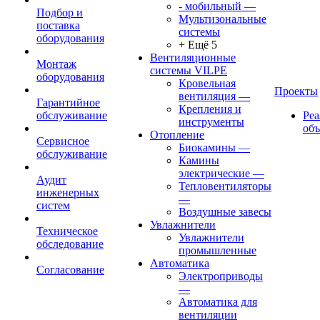
- мобильный
—
Подбор и
Мультизональные
поставка
системы
оборудования
+ Ещё 5
Вентиляционные
Монтаж
системы VILPE
оборудования
Кровельная
Проекты
вентиляция
—
Гарантийное
Крепления и
обслуживание
Ре
инструменты
об
Отопление
Сервисное
Биокамины
—
обслуживание
Камины
электрические
—
Аудит
Тепловентиляторы
инженерных
—
систем
Воздушные завесы
Увлажнители
Техническое
Увлажнители
обследование
промышленные
Автоматика
Согласование
Электроприводы
—
Автоматика для
вентиляции