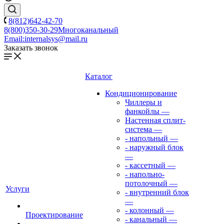
8(812)642-42-70
8(800)350-30-29
Многоканальный
Email:
internalsys@mail.ru
Заказать звонок
Каталог
Кондиционирование
Чиллеры и
фанкойлы
—
Настенная сплит-
система
—
- напольный
—
- наружный блок
—
- кассетный
—
- напольно-
потолочный
—
Услуги
- внутренний блок
—
- колонный
—
Проектирование
- канальный
—