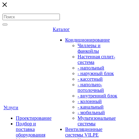
Каталог
Кондиционирование
Чиллеры и
фанкойлы
Настенная сплит-
система
- напольный
- наружный блок
- кассетный
- напольно-
потолочный
- внутренний блок
- колонный
- канальный
Услуги
- мобильный
Проектирование
Мультизональные
Подбор и
системы
поставка
Вентиляционные
оборудования
системы VILPE