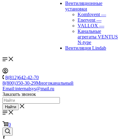
Вентиляционные
установки
Komfovent
—
Enervent
—
VALLOX
—
Канальные
агрегаты VENTUS
N-type
Вентиляция Lindab
8(812)642-42-70
8(800)350-30-29
Многоканальный
Email:
internalsys@mail.ru
Заказать звонок
Найти
0