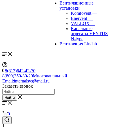
Вентиляционные
установки
Komfovent
—
Enervent
—
VALLOX
—
Канальные
агрегаты VENTUS
N-type
Вентиляция Lindab
8(812)642-42-70
8(800)350-30-29
Многоканальный
Email:
internalsys@mail.ru
Заказать звонок
Найти
0