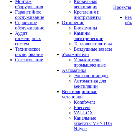
Монтаж
Кровельная
оборудования
вентиляция
Проекты
Гарантийное
Крепления и
обслуживание
инструменты
Ре
Сервисное
Отопление
об
обслуживание
Биокамины
Аудит
Камины
инженерных
электрические
систем
Тепловентиляторы
Техническое
Воздушные завесы
обследование
Увлажнители
Согласование
Увлажнители
промышленные
Автоматика
Электроприводы
Автоматика для
вентиляции
Вентиляционные
установки
Komfovent
Enervent
VALLOX
Канальные
агрегаты VENTUS
N-type