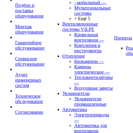
- мобильный
—
Подбор и
Мультизональные
поставка
системы
оборудования
+ Ещё 5
Вентиляционные
Монтаж
системы VILPE
оборудования
Кровельная
Проекты
вентиляция
—
Гарантийное
Крепления и
обслуживание
Ре
инструменты
об
Отопление
Сервисное
Биокамины
—
обслуживание
Камины
электрические
—
Аудит
Тепловентиляторы
инженерных
—
систем
Воздушные завесы
Увлажнители
Техническое
Увлажнители
обследование
промышленные
Автоматика
Согласование
Электроприводы
—
Автоматика для
вентиляции