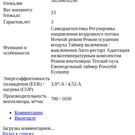
541x663x290
блока,мм
Вес внешнего
23
блока,кг
Гарантия,лет
3
Самодиагностика Регулировка
направления воздушного потока
Ночной режим Режим осушения
воздуха Таймер включения /
Функции и
выключения Авто-рестарт Адаптация
особенности
низкотемпературным комплектом
Режим вентиляции Теплый пуск
Еженедельный таймер Powerful
Economy
Энергоэффективность
охлаждения (EER) /
3,97-A / 4,52-A
нагрева (COP)
Производительность
700 / 1650
вентилятора, м³/час
Комментарии
Вконтакте
Загрузка комментариев...
Назад к списку