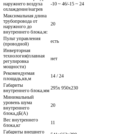
наружнего воздуха
-10 ~ 46/-15 ~ 24
охлаждение/нагрев
Максимальная длина
трубопровода от
20
наружного до
внутреннего блока,м:
Пульт управления
есть
(проводной)
Инверторная
технология(плавная
нет
регулировка
мощности)
Рекомендуемая
14 / 24
площадь,кв,м
Габариты
295x 950x230
внутреннего блока,мм
Минимальный
уровень шума
20
внутреннего
блока,дБ(А)
Вес внутреннего
11
блока,кг
Габариты внешнего