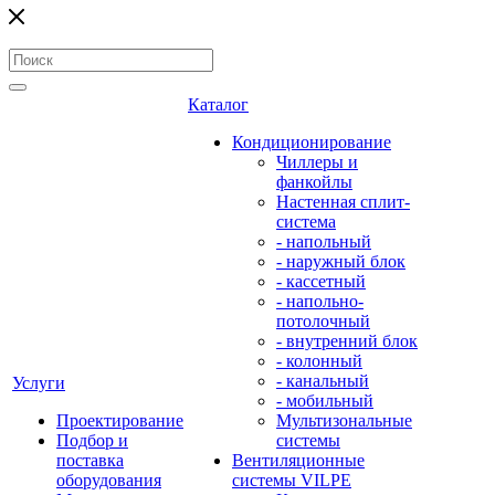
Каталог
Кондиционирование
Чиллеры и
фанкойлы
Настенная сплит-
система
- напольный
- наружный блок
- кассетный
- напольно-
потолочный
- внутренний блок
- колонный
- канальный
Услуги
- мобильный
Проектирование
Мультизональные
Подбор и
системы
поставка
Вентиляционные
оборудования
системы VILPE