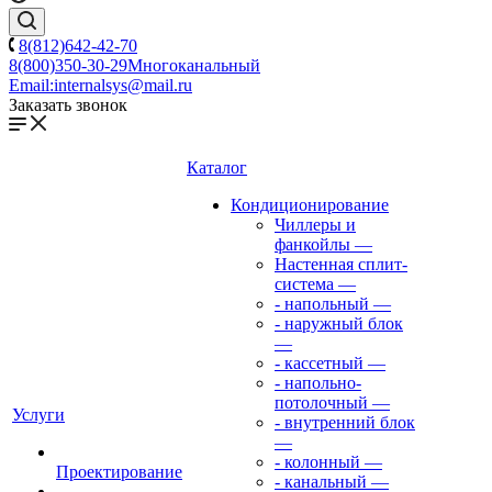
8(812)642-42-70
8(800)350-30-29
Многоканальный
Email:
internalsys@mail.ru
Заказать звонок
Каталог
Кондиционирование
Чиллеры и
фанкойлы
—
Настенная сплит-
система
—
- напольный
—
- наружный блок
—
- кассетный
—
- напольно-
потолочный
—
Услуги
- внутренний блок
—
- колонный
—
Проектирование
- канальный
—