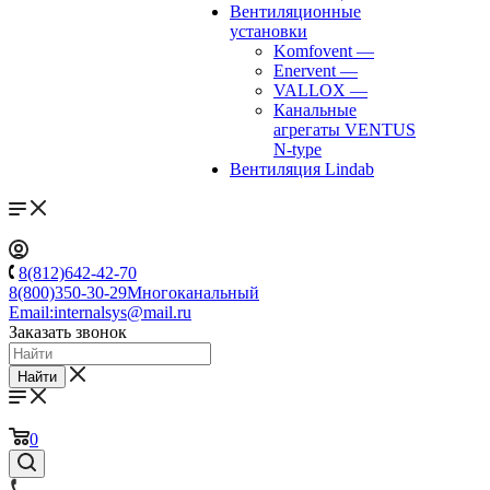
Вентиляционные
установки
Komfovent
—
Enervent
—
VALLOX
—
Канальные
агрегаты VENTUS
N-type
Вентиляция Lindab
8(812)642-42-70
8(800)350-30-29
Многоканальный
Email:
internalsys@mail.ru
Заказать звонок
Найти
0