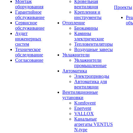
Монтаж
Кровельная
оборудования
вентиляция
Проекты
Гарантийное
Крепления и
обслуживание
инструменты
Ре
Сервисное
Отопление
об
обслуживание
Биокамины
Аудит
Камины
инженерных
электрические
систем
Тепловентиляторы
Техническое
Воздушные завесы
обследование
Увлажнители
Согласование
Увлажнители
промышленные
Автоматика
Электроприводы
Автоматика для
вентиляции
Вентиляционные
установки
Komfovent
Enervent
VALLOX
Канальные
агрегаты VENTUS
N-type