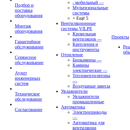
- мобильный
—
Подбор и
Мультизональные
поставка
системы
оборудования
+ Ещё 5
Вентиляционные
Монтаж
системы VILPE
оборудования
Кровельная
Проекты
вентиляция
—
Гарантийное
Крепления и
обслуживание
Ре
инструменты
об
Отопление
Сервисное
Биокамины
—
обслуживание
Камины
электрические
—
Аудит
Тепловентиляторы
инженерных
—
систем
Воздушные завесы
Увлажнители
Техническое
Увлажнители
обследование
промышленные
Автоматика
Согласование
Электроприводы
—
Автоматика для
вентиляции