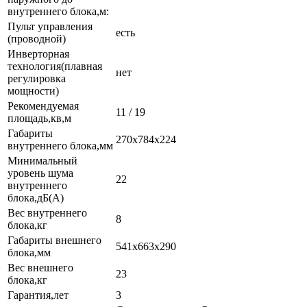
внутреннего блока,м:
Пульт управления
есть
(проводной)
Инверторная
технология(плавная
нет
регулировка
мощности)
Рекомендуемая
11 / 19
площадь,кв,м
Габариты
270x784x224
внутреннего блока,мм
Минимальный
уровень шума
22
внутреннего
блока,дБ(А)
Вес внутреннего
8
блока,кг
Габариты внешнего
541x663x290
блока,мм
Вес внешнего
23
блока,кг
Гарантия,лет
3