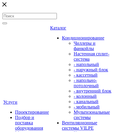
Каталог
Кондиционирование
Чиллеры и
фанкойлы
Настенная сплит-
система
- напольный
- наружный блок
- кассетный
- напольно-
потолочный
- внутренний блок
- колонный
- канальный
Услуги
- мобильный
Проектирование
Мультизональные
Подбор и
системы
поставка
Вентиляционные
оборудования
системы VILPE