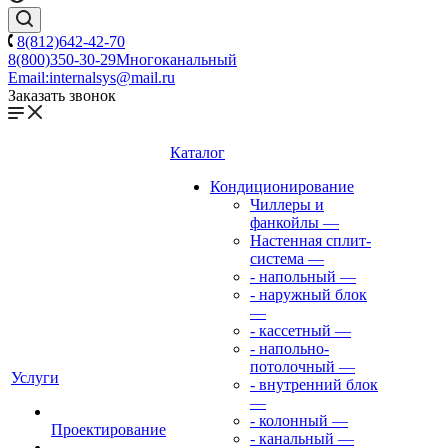
8(812)642-42-70
8(800)350-30-29
Многоканальный
Email:
internalsys@mail.ru
Заказать звонок
Каталог
Кондиционирование
Чиллеры и
фанкойлы
—
Настенная сплит-
система
—
- напольный
—
- наружный блок
—
- кассетный
—
- напольно-
потолочный
—
Услуги
- внутренний блок
—
- колонный
—
Проектирование
- канальный
—