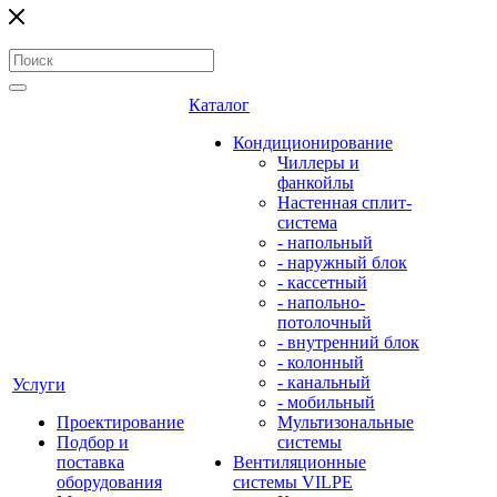
Каталог
Кондиционирование
Чиллеры и
фанкойлы
Настенная сплит-
система
- напольный
- наружный блок
- кассетный
- напольно-
потолочный
- внутренний блок
- колонный
- канальный
Услуги
- мобильный
Проектирование
Мультизональные
Подбор и
системы
поставка
Вентиляционные
оборудования
системы VILPE