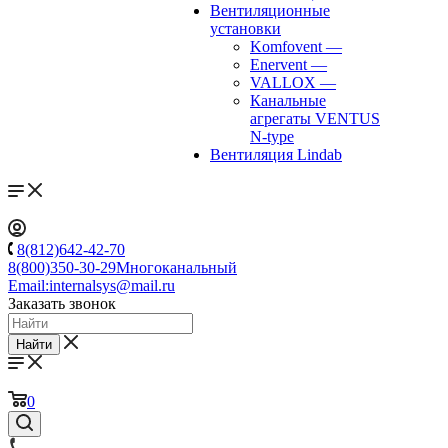
Вентиляционные
установки
Komfovent
—
Enervent
—
VALLOX
—
Канальные
агрегаты VENTUS
N-type
Вентиляция Lindab
8(812)642-42-70
8(800)350-30-29
Многоканальный
Email:
internalsys@mail.ru
Заказать звонок
Найти
0