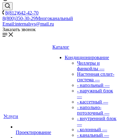
8(812)642-42-70
8(800)350-30-29
Многоканальный
Email:
internalsys@mail.ru
Заказать звонок
Каталог
Кондиционирование
Чиллеры и
фанкойлы
—
Настенная сплит-
система
—
- напольный
—
- наружный блок
—
- кассетный
—
- напольно-
потолочный
—
Услуги
- внутренний блок
—
- колонный
—
Проектирование
- канальный
—