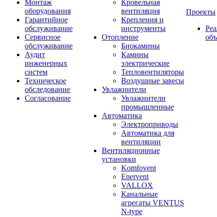
Монтаж
Кровельная
оборудования
вентиляция
Проекты
Гарантийное
Крепления и
обслуживание
инструменты
Ре
Сервисное
Отопление
об
обслуживание
Биокамины
Аудит
Камины
инженерных
электрические
систем
Тепловентиляторы
Техническое
Воздушные завесы
обследование
Увлажнители
Согласование
Увлажнители
промышленные
Автоматика
Электроприводы
Автоматика для
вентиляции
Вентиляционные
установки
Komfovent
Enervent
VALLOX
Канальные
агрегаты VENTUS
N-type