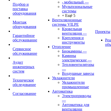
- мобильный
—
Подбор и
Мультизональные
поставка
системы
оборудования
+ Ещё 5
Вентиляционные
Монтаж
системы VILPE
оборудования
Кровельная
Проекты
вентиляция
—
Гарантийное
Крепления и
обслуживание
Ре
инструменты
об
Отопление
Сервисное
Биокамины
—
обслуживание
Камины
электрические
—
Аудит
Тепловентиляторы
инженерных
—
систем
Воздушные завесы
Увлажнители
Техническое
Увлажнители
обследование
промышленные
Автоматика
Согласование
Электроприводы
—
Автоматика для
вентиляции