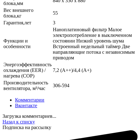
840 x 330 x 880
блока,мм
Вес внешнего
55
блока,кг
Гарантия,лет
3
Наноплатиновый фильтр Малое
электропотребление в выключенном
Функции и
состоянии Низкий уровень шума
особенности
Встроенный недельный таймер Две
направляющие потока с независимым
приводом
Энергоэффективность
охлаждения (EER) /
7,2 (A++)/4,4 (A+)
нагрева (COP)
Производительность
306-594
вентилятора, м³/час
Комментарии
Вконтакте
Загрузка комментариев...
Назад к списку
Подписка на рассылку