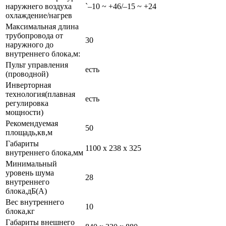
наружнего воздуха
`–10 ~ +46/–15 ~ +24
охлаждение/нагрев
Максимальная длина
трубопровода от
30
наружного до
внутреннего блока,м:
Пульт управления
есть
(проводной)
Инверторная
технология(плавная
есть
регулировка
мощности)
Рекомендуемая
50
площадь,кв,м
Габариты
1100 x 238 x 325
внутреннего блока,мм
Минимальный
уровень шума
28
внутреннего
блока,дБ(А)
Вес внутреннего
10
блока,кг
Габариты внешнего