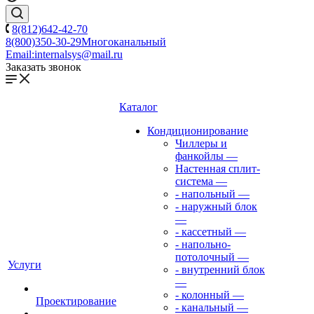
8(812)642-42-70
8(800)350-30-29
Многоканальный
Email:
internalsys@mail.ru
Заказать звонок
Каталог
Кондиционирование
Чиллеры и
фанкойлы
—
Настенная сплит-
система
—
- напольный
—
- наружный блок
—
- кассетный
—
- напольно-
потолочный
—
Услуги
- внутренний блок
—
- колонный
—
Проектирование
- канальный
—