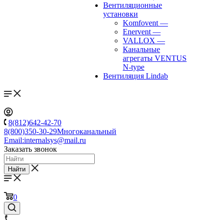
Вентиляционные
установки
Komfovent
—
Enervent
—
VALLOX
—
Канальные
агрегаты VENTUS
N-type
Вентиляция Lindab
8(812)642-42-70
8(800)350-30-29
Многоканальный
Email:
internalsys@mail.ru
Заказать звонок
Найти
0