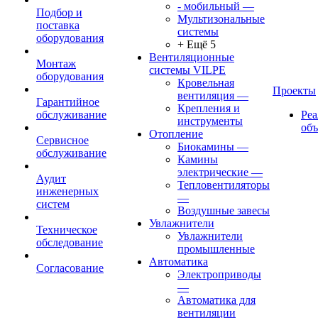
- мобильный
—
Подбор и
Мультизональные
поставка
системы
оборудования
+ Ещё 5
Вентиляционные
Монтаж
системы VILPE
оборудования
Кровельная
Проекты
вентиляция
—
Гарантийное
Крепления и
обслуживание
Ре
инструменты
об
Отопление
Сервисное
Биокамины
—
обслуживание
Камины
электрические
—
Аудит
Тепловентиляторы
инженерных
—
систем
Воздушные завесы
Увлажнители
Техническое
Увлажнители
обследование
промышленные
Автоматика
Согласование
Электроприводы
—
Автоматика для
вентиляции