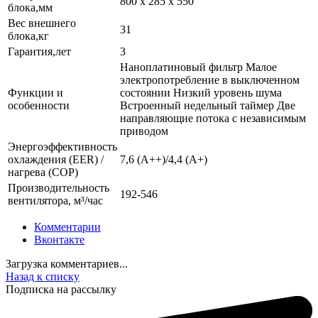
800 x 285 x 550
блока,мм
Вес внешнего
31
блока,кг
Гарантия,лет
3
Наноплатиновый фильтр Малое
электропотребление в выключенном
Функции и
состоянии Низкий уровень шума
особенности
Встроенный недельный таймер Две
направляющие потока с независимым
приводом
Энергоэффективность
охлаждения (EER) /
7,6 (A++)/4,4 (A+)
нагрева (COP)
Производительность
192-546
вентилятора, м³/час
Комментарии
Вконтакте
Загрузка комментариев...
Назад к списку
Подписка на рассылку