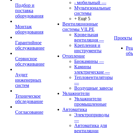
- мобильный
—
Подбор и
Мультизональные
поставка
системы
оборудования
+ Ещё 5
Вентиляционные
Монтаж
системы VILPE
оборудования
Кровельная
Проекты
вентиляция
—
Гарантийное
Крепления и
обслуживание
Ре
инструменты
об
Отопление
Сервисное
Биокамины
—
обслуживание
Камины
электрические
—
Аудит
Тепловентиляторы
инженерных
—
систем
Воздушные завесы
Увлажнители
Техническое
Увлажнители
обследование
промышленные
Автоматика
Согласование
Электроприводы
—
Автоматика для
вентиляции