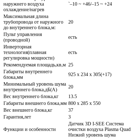
наружнего воздуха
`–10 ~ +46/–15 ~ +24
охлаждение/нагрев
Максимальная длина
трубопровода от наружного
20
до внутреннего блока,м:
Пульт управления
есть
(проводной)
Инверторная
технология(плавная
есть
регулировка мощности)
Рекомендуемая площадь,кв,м
25
Габариты внутреннего
925 x 234 x 305(+17)
блока,мм
Минимальный уровень шума
20
внутреннего блока,дБ(А)
Вес внутреннего блока,кг
13.5
Габариты внешнего блока,мм
800 x 285 x 550
Вес внешнего блока,кг
37
Гарантия,лет
3
Датчик 3D I-SEE Система
Функции и особенности
очистки воздуха Plasma Quad
Низкий уровень шума