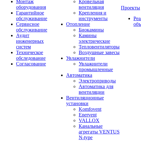
Монтаж
Кровельная
оборудования
вентиляция
Проекты
Гарантийное
Крепления и
обслуживание
инструменты
Ре
Сервисное
Отопление
об
обслуживание
Биокамины
Аудит
Камины
инженерных
электрические
систем
Тепловентиляторы
Техническое
Воздушные завесы
обследование
Увлажнители
Согласование
Увлажнители
промышленные
Автоматика
Электроприводы
Автоматика для
вентиляции
Вентиляционные
установки
Komfovent
Enervent
VALLOX
Канальные
агрегаты VENTUS
N-type