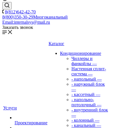
8(812)642-42-70
8(800)350-30-29
Многоканальный
Email:
internalsys@mail.ru
Заказать звонок
Каталог
Кондиционирование
Чиллеры и
фанкойлы
—
Настенная сплит-
система
—
- напольный
—
- наружный блок
—
- кассетный
—
- напольно-
потолочный
—
Услуги
- внутренний блок
—
- колонный
—
Проектирование
- канальный
—