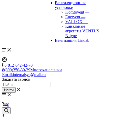
Вентиляционные
установки
Komfovent
—
Enervent
—
VALLOX
—
Канальные
агрегаты VENTUS
N-type
Вентиляция Lindab
8(812)642-42-70
8(800)350-30-29
Многоканальный
Email:
internalsys@mail.ru
Заказать звонок
Найти
0