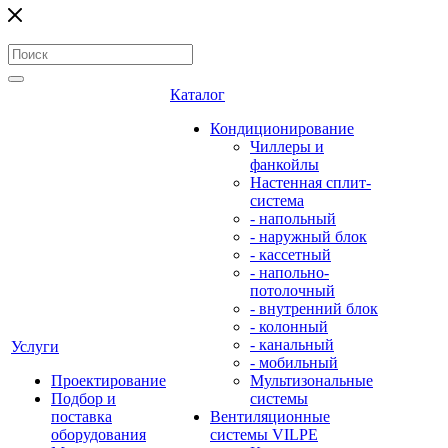
Каталог
Кондиционирование
Чиллеры и
фанкойлы
Настенная сплит-
система
- напольный
- наружный блок
- кассетный
- напольно-
потолочный
- внутренний блок
- колонный
- канальный
Услуги
- мобильный
Проектирование
Мультизональные
Подбор и
системы
поставка
Вентиляционные
оборудования
системы VILPE