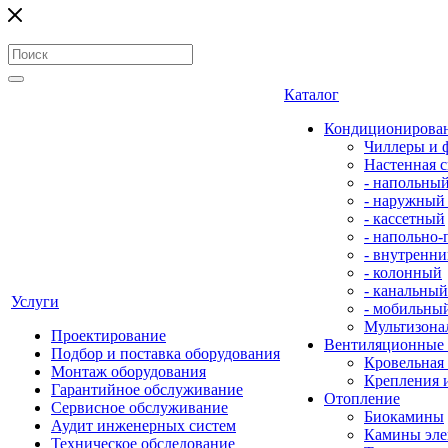
Каталог
Кондиционирова
Чиллеры и 
Настенная с
- напольны
- наружный
- кассетный
- напольно
- внутренни
- колонный
- канальный
Услуги
- мобильны
Мультизона
Проектирование
Вентиляционные
Подбор и поставка оборудования
Кровельная
Монтаж оборудования
Крепления 
Гарантийное обслуживание
Отопление
Сервисное обслуживание
Биокамины
Аудит инженерных систем
Камины эле
Техническое обследование