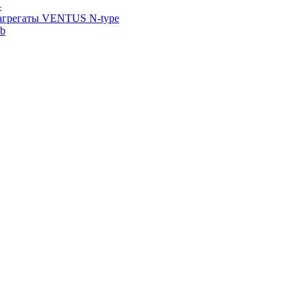
—
агрегаты VENTUS N-type
ab