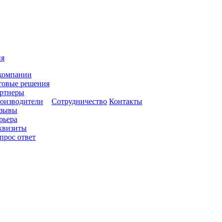
ия
компании
товые решения
ртнеры
оизводители
Сотрудничество
Контакты
зывы
рьера
квизиты
прос ответ