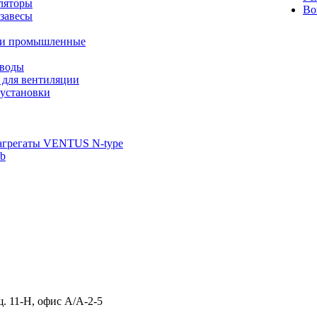
ляторы
Во
завесы
ли промышленные
иводы
 для вентиляции
установки
агрегаты VENTUS N-type
ab
щ. 11-Н, офис А/А-2-5