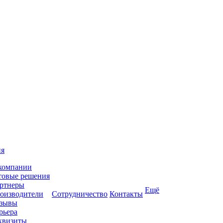
ия
компании
товые решения
ртнеры
Ещё
оизводители
Сотрудничество
Контакты
зывы
рьера
квизиты