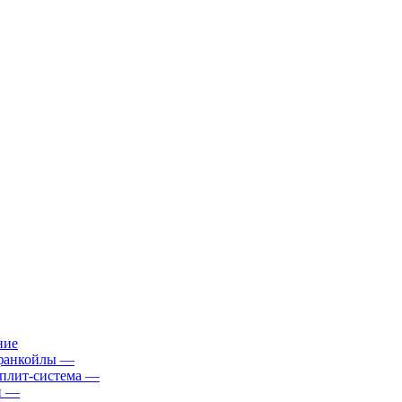
ние
фанкойлы
—
плит-система
—
й
—