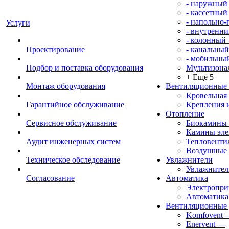
- наружный
- кассетный
- напольно
Услуги
- внутренни
- колонный
Проектирование
- канальный
- мобильны
Подбор и поставка оборудования
Мультизона
+ Ещё 5
Монтаж оборудования
Вентиляционные
Кровельная
Гарантийное обслуживание
Крепления 
Отопление
Сервисное обслуживание
Биокамины
Камины эле
Аудит инженерных систем
Тепловенти
Воздушные 
Техническое обследование
Увлажнители
Увлажните
Согласование
Автоматика
Электропр
Автоматика
Вентиляционные 
Komfovent
Enervent
—