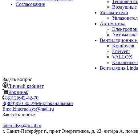
Тепловенти
Согласование
Воздушные 
Увлажнители
Увлажните
Автоматика
Электропр
Автоматика
Вентиляционные 
Komfovent
Enervent
VALLOX
Канальные 
Вентиляция Lind
Задать вопрос
Личный кабинет
Корзина
0
8(812)642-42-70
8(800)350-30-29
Многоканальный
Email:
internalsys@mail.ru
Заказать звонок
internalsys@mail.ru
г. Санкт-Петербург г., пр-кт Энергетиков, д. 22, литера А, поме