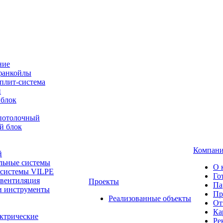
ние
фанкойлы
плит-система
й
 блок
-потолочный
й блок
Компан
й
льные системы
О 
 системы VILPE
Го
 вентиляция
Проекты
Па
и инструменты
Пр
Реализованные объекты
От
Ка
ктрические
Ре