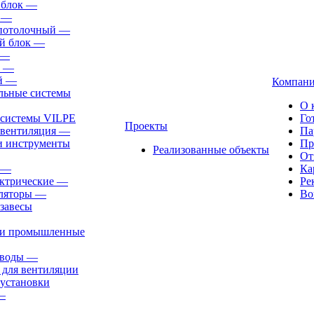
 блок
—
—
-потолочный
—
й блок
—
—
—
й
—
Компан
льные системы
О 
 системы VILPE
Го
Проекты
 вентиляция
—
Па
и инструменты
Пр
Реализованные объекты
От
—
Ка
ктрические
—
Ре
ляторы
—
Во
завесы
ли промышленные
иводы
—
 для вентиляции
установки
—