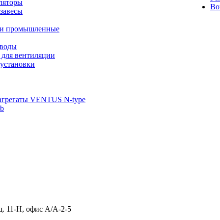
ляторы
Во
завесы
ли промышленные
иводы
 для вентиляции
установки
агрегаты VENTUS N-type
ab
щ. 11-Н, офис А/А-2-5