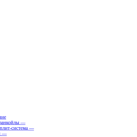
ние
фанкойлы
—
плит-система
—
й
—