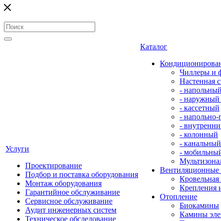
Каталог
Кондиционирова
Чиллеры и 
Настенная с
- напольны
- наружный
- кассетный
- напольно
- внутренни
- колонный
- канальный
Услуги
- мобильны
Мультизона
Проектирование
Вентиляционные
Подбор и поставка оборудования
Кровельная
Монтаж оборудования
Крепления 
Гарантийное обслуживание
Отопление
Сервисное обслуживание
Биокамины
Аудит инженерных систем
Камины эле
Техническое обследование