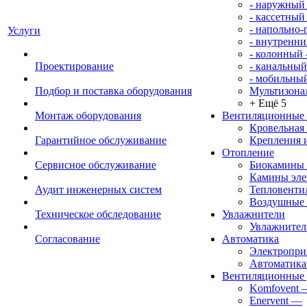
- наружный
- кассетный
- напольно
Услуги
- внутренни
- колонный
Проектирование
- канальный
- мобильны
Подбор и поставка оборудования
Мультизона
+ Ещё 5
Монтаж оборудования
Вентиляционные
Кровельная
Гарантийное обслуживание
Крепления 
Отопление
Сервисное обслуживание
Биокамины
Камины эле
Аудит инженерных систем
Тепловенти
Воздушные 
Техническое обследование
Увлажнители
Увлажните
Согласование
Автоматика
Электропр
Автоматика
Вентиляционные 
Komfovent
Enervent
—