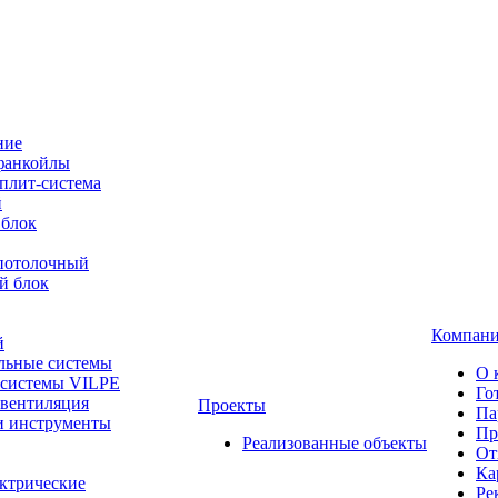
ние
фанкойлы
плит-система
й
 блок
-потолочный
й блок
Компан
й
льные системы
О 
 системы VILPE
Го
 вентиляция
Проекты
Па
и инструменты
Пр
Реализованные объекты
От
Ка
ктрические
Ре