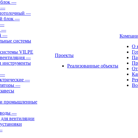
 блок
—
—
-потолочный
—
й блок
—
—
—
й
—
Компан
льные системы
О 
 системы VILPE
Го
Проекты
 вентиляция
—
Па
и инструменты
Пр
Реализованные объекты
От
—
Ка
ктрические
—
Ре
ляторы
—
Во
завесы
ли промышленные
иводы
—
 для вентиляции
установки
—