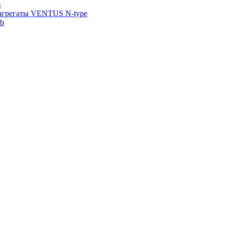
—
агрегаты VENTUS N-type
ab