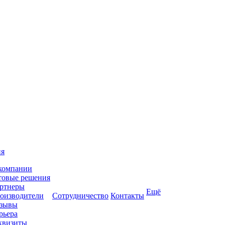
ия
компании
товые решения
ртнеры
Ещё
оизводители
Сотрудничество
Контакты
зывы
рьера
квизиты