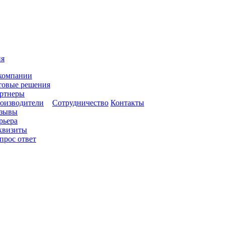
ия
компании
товые решения
ртнеры
оизводители
Сотрудничество
Контакты
зывы
рьера
квизиты
прос ответ