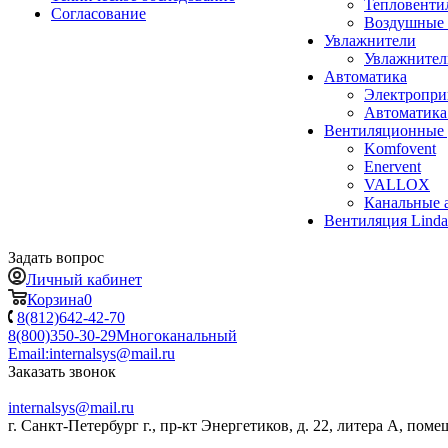
Тепловенти
Согласование
Воздушные 
Увлажнители
Увлажните
Автоматика
Электропр
Автоматика
Вентиляционные 
Komfovent
Enervent
VALLOX
Канальные 
Вентиляция Lind
Задать вопрос
Личный кабинет
Корзина
0
8(812)642-42-70
8(800)350-30-29
Многоканальный
Email:
internalsys@mail.ru
Заказать звонок
internalsys@mail.ru
г. Санкт-Петербург г., пр-кт Энергетиков, д. 22, литера А, поме