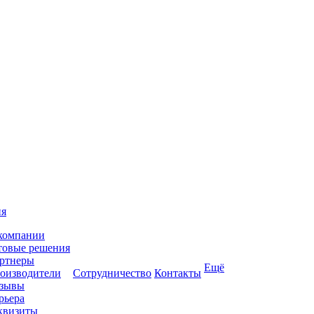
ия
компании
товые решения
ртнеры
Ещё
оизводители
Сотрудничество
Контакты
зывы
рьера
квизиты