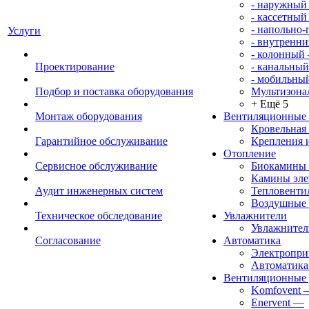
- наружный
- кассетный
- напольно
Услуги
- внутренни
- колонный
Проектирование
- канальный
- мобильны
Подбор и поставка оборудования
Мультизона
+ Ещё 5
Монтаж оборудования
Вентиляционные
Кровельная
Гарантийное обслуживание
Крепления 
Отопление
Сервисное обслуживание
Биокамины
Камины эле
Аудит инженерных систем
Тепловенти
Воздушные 
Техническое обследование
Увлажнители
Увлажните
Согласование
Автоматика
Электропр
Автоматика
Вентиляционные 
Komfovent
Enervent
—