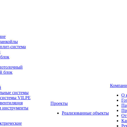
ние
фанкойлы
плит-система
й
 блок
-потолочный
й блок
Компан
й
льные системы
О 
 системы VILPE
Го
 вентиляция
Проекты
Па
и инструменты
Пр
Реализованные объекты
От
Ка
ктрические
Ре