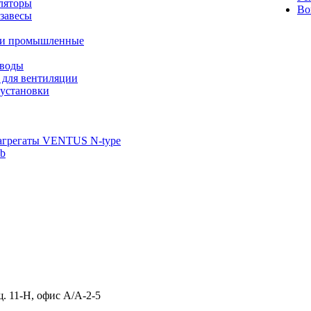
ляторы
Во
завесы
ли промышленные
иводы
 для вентиляции
установки
агрегаты VENTUS N-type
ab
щ. 11-Н, офис А/А-2-5