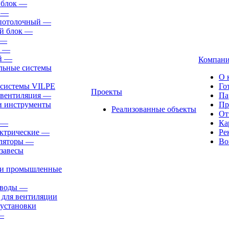
 блок
—
—
-потолочный
—
й блок
—
—
—
й
—
Компан
льные системы
О 
 системы VILPE
Го
Проекты
 вентиляция
—
Па
и инструменты
Пр
Реализованные объекты
От
—
Ка
ктрические
—
Ре
ляторы
—
Во
завесы
ли промышленные
иводы
—
 для вентиляции
установки
—