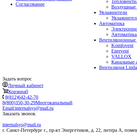
Тепловенти
Согласование
Воздушные 
Увлажнители
Увлажните
Автоматика
Электропр
Автоматика
Вентиляционные 
Komfovent
Enervent
VALLOX
Канальные 
Вентиляция Lind
Задать вопрос
Личный кабинет
Корзина
0
8(812)642-42-70
8(800)350-30-29
Многоканальный
Email:
internalsys@mail.ru
Заказать звонок
internalsys@mail.ru
г. Санкт-Петербург г., пр-кт Энергетиков, д. 22, литера А, поме