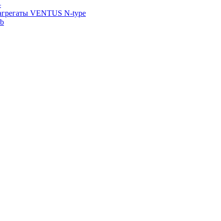
—
агрегаты VENTUS N-type
ab