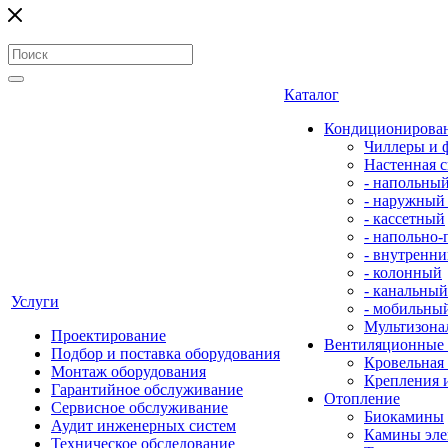
Каталог
Кондиционирова
Чиллеры и 
Настенная с
- напольны
- наружный
- кассетный
- напольно
- внутренни
- колонный
- канальный
Услуги
- мобильны
Мультизона
Проектирование
Вентиляционные
Подбор и поставка оборудования
Кровельная
Монтаж оборудования
Крепления 
Гарантийное обслуживание
Отопление
Сервисное обслуживание
Биокамины
Аудит инженерных систем
Камины эле
Техническое обследование