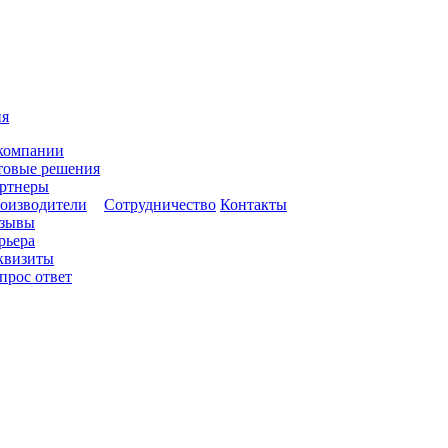
ия
компании
товые решения
ртнеры
оизводители
Сотрудничество
Контакты
зывы
рьера
квизиты
прос ответ