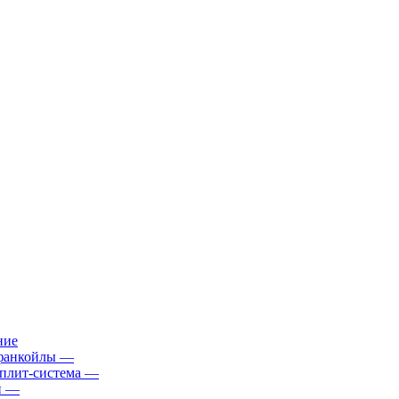
ние
фанкойлы
—
плит-система
—
й
—