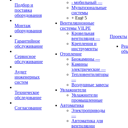
- мобильный
—
Подбор и
Мультизональные
поставка
системы
оборудования
+ Ещё 5
Вентиляционные
Монтаж
системы VILPE
оборудования
Кровельная
Проекты
вентиляция
—
Гарантийное
Крепления и
обслуживание
Ре
инструменты
об
Отопление
Сервисное
Биокамины
—
обслуживание
Камины
электрические
—
Аудит
Тепловентиляторы
инженерных
—
систем
Воздушные завесы
Увлажнители
Техническое
Увлажнители
обследование
промышленные
Автоматика
Согласование
Электроприводы
—
Автоматика для
вентиляции