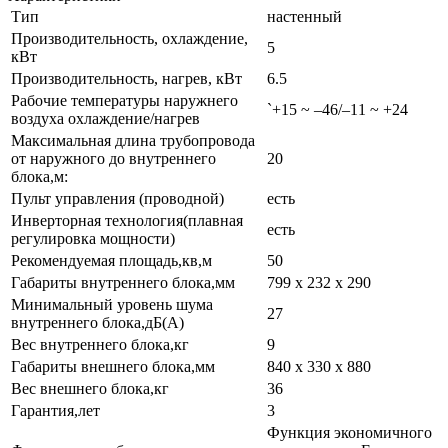
Тип
настенный
Производительность, охлаждение,
5
кВт
Производительность, нагрев, кВт
6.5
Рабочие температуры наружнего
`+15 ~ –46/–11 ~ +24
воздуха охлаждение/нагрев
Максимальная длина трубопровода
от наружного до внутреннего
20
блока,м:
Пульт управления (проводной)
есть
Инверторная технология(плавная
есть
регулировка мощности)
Рекомендуемая площадь,кв,м
50
Габариты внутреннего блока,мм
799 x 232 x 290
Минимальный уровень шума
27
внутреннего блока,дБ(А)
Вес внутреннего блока,кг
9
Габариты внешнего блока,мм
840 x 330 x 880
Вес внешнего блока,кг
36
Гарантия,лет
3
Функция экономичного