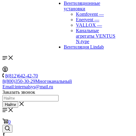
Вентиляционные
установки
Komfovent
—
Enervent
—
VALLOX
—
Канальные
агрегаты VENTUS
N-type
Вентиляция Lindab
8(812)642-42-70
8(800)350-30-29
Многоканальный
Email:
internalsys@mail.ru
Заказать звонок
Найти
0