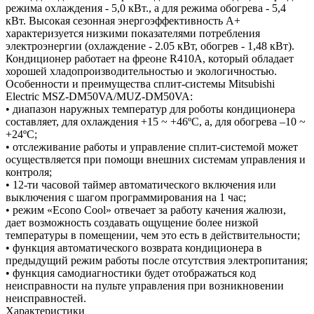
режима охлаждения - 5,0 кВт., а для режима обогрева - 5,4
кВт. Высокая сезонная энергоэффективность A+
характеризуется низкими показателями потребления
электроэнергии (охлаждение - 2.05 кВт, обогрев - 1,48 кВт).
Кондиционер работает на фреоне R410A, который обладает
хорошей хладопроизводительностью и экологичностью.
Особенности и преимущества сплит-системы Mitsubishi
Electric MSZ-DM50VA/MUZ-DM50VA:
• диапазон наружных температур для роботы кондиционера
составляет, для охлаждения +15 ~ +46ºC, а, для обогрева –10 ~
+24ºC;
• отслеживание работы и управление сплит-системой может
осуществляется при помощи внешних системам управления и
контроля;
• 12-ти часовой таймер автоматического включения или
выключения с шагом программирования на 1 час;
• режим «Econo Cool» отвечает за работу качения жалюзи,
дает возможность создавать ощущение более низкой
температуры в помещении, чем это есть в действительности;
• функция автоматического возврата кондиционера в
предыдущий режим работы после отсутствия электропитания;
• функция самодиагностики будет отображаться код
неисправности на пульте управления при возникновении
неисправностей.
Характеристики