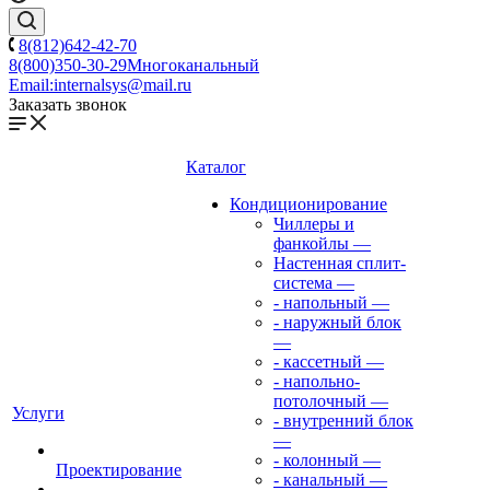
8(812)642-42-70
8(800)350-30-29
Многоканальный
Email:
internalsys@mail.ru
Заказать звонок
Каталог
Кондиционирование
Чиллеры и
фанкойлы
—
Настенная сплит-
система
—
- напольный
—
- наружный блок
—
- кассетный
—
- напольно-
потолочный
—
Услуги
- внутренний блок
—
- колонный
—
Проектирование
- канальный
—