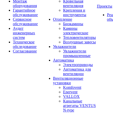
Монтаж
Кровельная
оборудования
вентиляция
Проекты
Гарантийное
Крепления и
обслуживание
инструменты
Ре
Сервисное
Отопление
об
обслуживание
Биокамины
Аудит
Камины
инженерных
электрические
систем
Тепловентиляторы
Техническое
Воздушные завесы
обследование
Увлажнители
Согласование
Увлажнители
промышленные
Автоматика
Электроприводы
Автоматика для
вентиляции
Вентиляционные
установки
Komfovent
Enervent
VALLOX
Канальные
агрегаты VENTUS
N-type