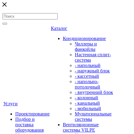
Каталог
Кондиционирование
Чиллеры и
фанкойлы
Настенная сплит-
система
- напольный
- наружный блок
- кассетный
- напольно-
потолочный
- внутренний блок
- колонный
- канальный
Услуги
- мобильный
Проектирование
Мультизональные
Подбор и
системы
поставка
Вентиляционные
оборудования
системы VILPE