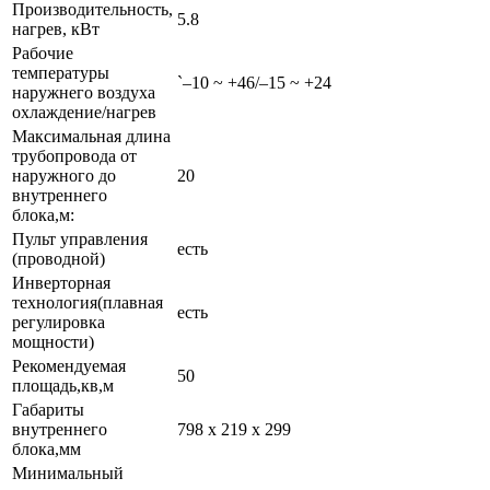
Производительность,
5.8
нагрев, кВт
Рабочие
температуры
`–10 ~ +46/–15 ~ +24
наружнего воздуха
охлаждение/нагрев
Максимальная длина
трубопровода от
наружного до
20
внутреннего
блока,м:
Пульт управления
есть
(проводной)
Инверторная
технология(плавная
есть
регулировка
мощности)
Рекомендуемая
50
площадь,кв,м
Габариты
внутреннего
798 x 219 x 299
блока,мм
Минимальный