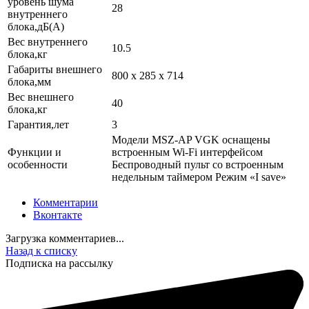
уровень шума
28
внутреннего
блока,дБ(А)
Вес внутреннего
10.5
блока,кг
Габариты внешнего
800 x 285 x 714
блока,мм
Вес внешнего
40
блока,кг
Гарантия,лет
3
Модели MSZ-AP VGK оснащены
Функции и
встроенным Wi-Fi интерфейсом
особенности
Беспроводный пульт со встроенным
недельным таймером Режим «I save»
Комментарии
Вконтакте
Загрузка комментариев...
Назад к списку
Подписка на рассылку