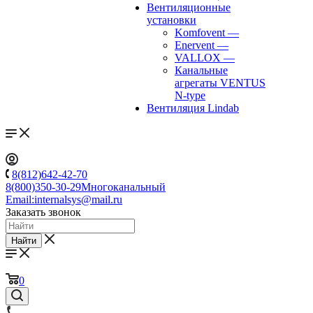
Вентиляционные
установки
Komfovent
—
Enervent
—
VALLOX
—
Канальные
агрегаты VENTUS
N-type
Вентиляция Lindab
8(812)642-42-70
8(800)350-30-29
Многоканальный
Email:
internalsys@mail.ru
Заказать звонок
Найти
0