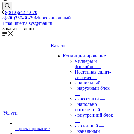
8(812)642-42-70
8(800)350-30-29
Многоканальный
Email:
internalsys@mail.ru
Заказать звонок
Каталог
Кондиционирование
Чиллеры и
фанкойлы
—
Настенная сплит-
система
—
- напольный
—
- наружный блок
—
- кассетный
—
- напольно-
потолочный
—
Услуги
- внутренний блок
—
- колонный
—
Проектирование
- канальный
—