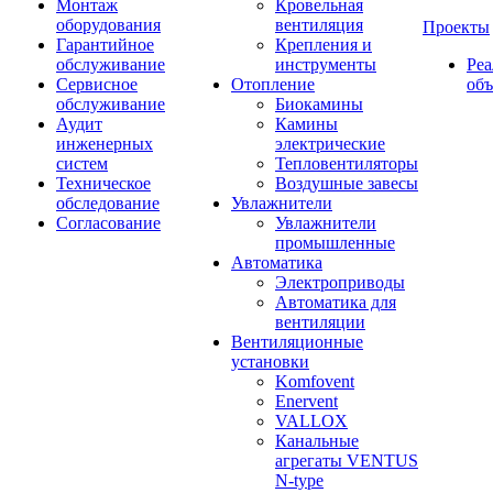
Монтаж
Кровельная
оборудования
вентиляция
Проекты
Гарантийное
Крепления и
обслуживание
инструменты
Ре
Сервисное
Отопление
об
обслуживание
Биокамины
Аудит
Камины
инженерных
электрические
систем
Тепловентиляторы
Техническое
Воздушные завесы
обследование
Увлажнители
Согласование
Увлажнители
промышленные
Автоматика
Электроприводы
Автоматика для
вентиляции
Вентиляционные
установки
Komfovent
Enervent
VALLOX
Канальные
агрегаты VENTUS
N-type