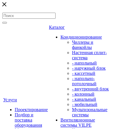
Каталог
Кондиционирование
Чиллеры и
фанкойлы
Настенная сплит-
система
- напольный
- наружный блок
- кассетный
- напольно-
потолочный
- внутренний блок
- колонный
- канальный
Услуги
- мобильный
Проектирование
Мультизональные
Подбор и
системы
поставка
Вентиляционные
оборудования
системы VILPE