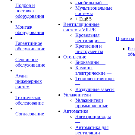
- мобильный
—
Подбор и
Мультизональные
поставка
системы
оборудования
+ Ещё 5
Вентиляционные
Монтаж
системы VILPE
оборудования
Кровельная
Проекты
вентиляция
—
Гарантийное
Крепления и
обслуживание
Ре
инструменты
об
Отопление
Сервисное
Биокамины
—
обслуживание
Камины
электрические
—
Аудит
Тепловентиляторы
инженерных
—
систем
Воздушные завесы
Увлажнители
Техническое
Увлажнители
обследование
промышленные
Автоматика
Согласование
Электроприводы
—
Автоматика для
вентиляции