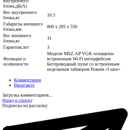
внутреннего
блока,дБ(А)
Вес внутреннего
10.5
блока,кг
Габариты внешнего
800 x 285 x 550
блока,мм
Вес внешнего
31
блока,кг
Гарантия,лет
3
Модели MSZ-AP VGK оснащены
Функции и
встроенным Wi-Fi интерфейсом
особенности
Беспроводный пульт со встроенным
недельным таймером Режим «I save»
Комментарии
Вконтакте
Загрузка комментариев...
Назад к списку
Подписка на рассылку