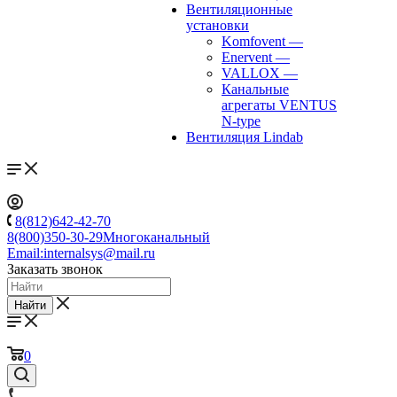
Вентиляционные
установки
Komfovent
—
Enervent
—
VALLOX
—
Канальные
агрегаты VENTUS
N-type
Вентиляция Lindab
8(812)642-42-70
8(800)350-30-29
Многоканальный
Email:
internalsys@mail.ru
Заказать звонок
Найти
0