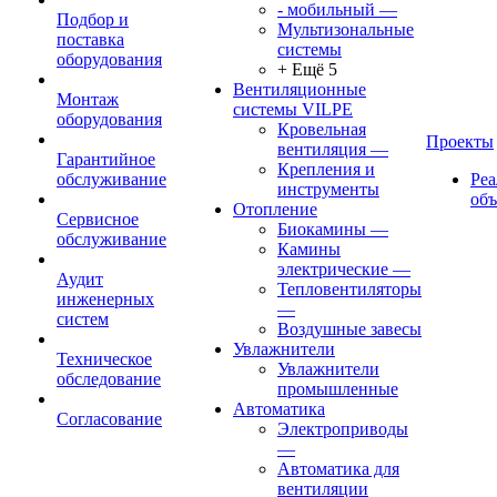
- мобильный
—
Подбор и
Мультизональные
поставка
системы
оборудования
+ Ещё 5
Вентиляционные
Монтаж
системы VILPE
оборудования
Кровельная
Проекты
вентиляция
—
Гарантийное
Крепления и
обслуживание
Ре
инструменты
об
Отопление
Сервисное
Биокамины
—
обслуживание
Камины
электрические
—
Аудит
Тепловентиляторы
инженерных
—
систем
Воздушные завесы
Увлажнители
Техническое
Увлажнители
обследование
промышленные
Автоматика
Согласование
Электроприводы
—
Автоматика для
вентиляции