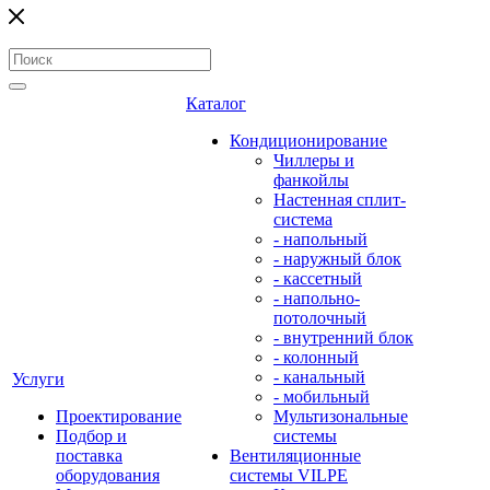
Каталог
Кондиционирование
Чиллеры и
фанкойлы
Настенная сплит-
система
- напольный
- наружный блок
- кассетный
- напольно-
потолочный
- внутренний блок
- колонный
- канальный
Услуги
- мобильный
Проектирование
Мультизональные
Подбор и
системы
поставка
Вентиляционные
оборудования
системы VILPE