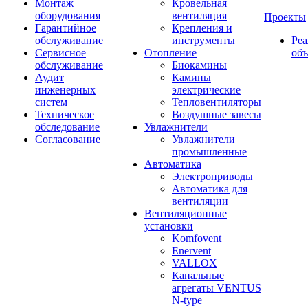
Монтаж
Кровельная
оборудования
вентиляция
Проекты
Гарантийное
Крепления и
обслуживание
инструменты
Ре
Сервисное
Отопление
об
обслуживание
Биокамины
Аудит
Камины
инженерных
электрические
систем
Тепловентиляторы
Техническое
Воздушные завесы
обследование
Увлажнители
Согласование
Увлажнители
промышленные
Автоматика
Электроприводы
Автоматика для
вентиляции
Вентиляционные
установки
Komfovent
Enervent
VALLOX
Канальные
агрегаты VENTUS
N-type