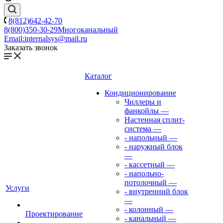
8(812)642-42-70
8(800)350-30-29
Многоканальный
Email:
internalsys@mail.ru
Заказать звонок
Каталог
Кондиционирование
Чиллеры и
фанкойлы
—
Настенная сплит-
система
—
- напольный
—
- наружный блок
—
- кассетный
—
- напольно-
потолочный
—
Услуги
- внутренний блок
—
- колонный
—
Проектирование
- канальный
—