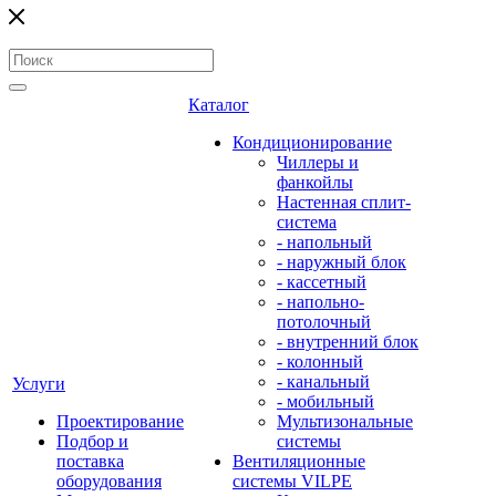
Каталог
Кондиционирование
Чиллеры и
фанкойлы
Настенная сплит-
система
- напольный
- наружный блок
- кассетный
- напольно-
потолочный
- внутренний блок
- колонный
- канальный
Услуги
- мобильный
Проектирование
Мультизональные
Подбор и
системы
поставка
Вентиляционные
оборудования
системы VILPE