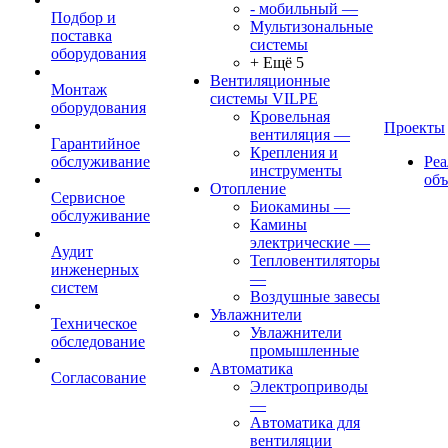
- мобильный
—
Подбор и
Мультизональные
поставка
системы
оборудования
+ Ещё 5
Вентиляционные
Монтаж
системы VILPE
оборудования
Кровельная
Проекты
вентиляция
—
Гарантийное
Крепления и
обслуживание
Ре
инструменты
об
Отопление
Сервисное
Биокамины
—
обслуживание
Камины
электрические
—
Аудит
Тепловентиляторы
инженерных
—
систем
Воздушные завесы
Увлажнители
Техническое
Увлажнители
обследование
промышленные
Автоматика
Согласование
Электроприводы
—
Автоматика для
вентиляции