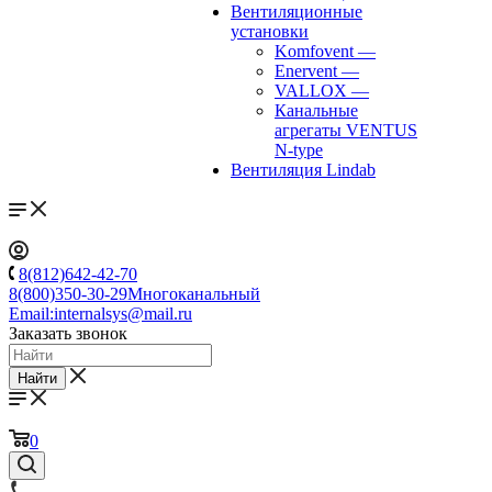
Вентиляционные
установки
Komfovent
—
Enervent
—
VALLOX
—
Канальные
агрегаты VENTUS
N-type
Вентиляция Lindab
8(812)642-42-70
8(800)350-30-29
Многоканальный
Email:
internalsys@mail.ru
Заказать звонок
Найти
0