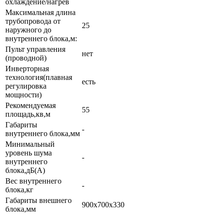
охлаждение/нагрев
Максимальная длина
трубопровода от
25
наружного до
внутреннего блока,м:
Пульт управления
нет
(проводной)
Инверторная
технология(плавная
есть
регулировка
мощности)
Рекомендуемая
55
площадь,кв,м
Габариты
-
внутреннего блока,мм
Минимальный
уровень шума
-
внутреннего
блока,дБ(А)
Вес внутреннего
-
блока,кг
Габариты внешнего
900x700x330
блока,мм