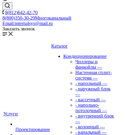
8(812)642-42-70
8(800)350-30-29
Многоканальный
Email:
internalsys@mail.ru
Заказать звонок
Каталог
Кондиционирование
Чиллеры и
фанкойлы
—
Настенная сплит-
система
—
- напольный
—
- наружный блок
—
- кассетный
—
- напольно-
потолочный
—
Услуги
- внутренний блок
—
- колонный
—
Проектирование
- канальный
—