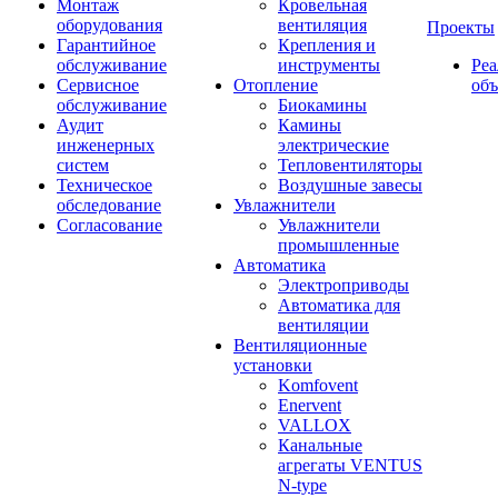
Монтаж
Кровельная
оборудования
вентиляция
Проекты
Гарантийное
Крепления и
обслуживание
инструменты
Ре
Сервисное
Отопление
об
обслуживание
Биокамины
Аудит
Камины
инженерных
электрические
систем
Тепловентиляторы
Техническое
Воздушные завесы
обследование
Увлажнители
Согласование
Увлажнители
промышленные
Автоматика
Электроприводы
Автоматика для
вентиляции
Вентиляционные
установки
Komfovent
Enervent
VALLOX
Канальные
агрегаты VENTUS
N-type