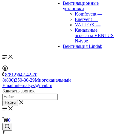
Вентиляционные
установки
Komfovent
—
Enervent
—
VALLOX
—
Канальные
агрегаты VENTUS
N-type
Вентиляция Lindab
8(812)642-42-70
8(800)350-30-29
Многоканальный
Email:
internalsys@mail.ru
Заказать звонок
Найти
0