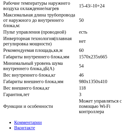
Рабочие температуры наружнего
15-43/-10+24
воздуха охлаждение/нагрев
Максимальная длина трубопровода
от наружного до внутреннего
50
блока,м:
Пульт управления (проводной)
есть
Инверторная технология(плавная
нет
регулировка мощности)
Рекомендуемая площадь,кв,м
60
Габариты внутреннего блока,мм
1570x235x665
Минимальный уровень шума
54
внутреннего блока,дБ(А)
Вес внутреннего блока,кг
46
Габариты внешнего блока,мм
980х1350х410
Вес внешнего блока,кг
118
Гарантия,лет
3
Может управляться с
Функции и особенности
помощью Wi-Fi
контроллера
Комментарии
Вконтакте