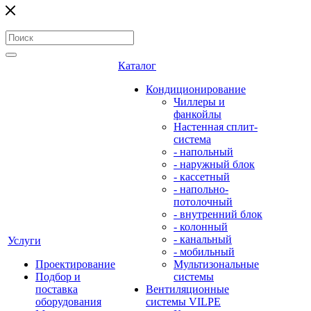
Каталог
Кондиционирование
Чиллеры и
фанкойлы
Настенная сплит-
система
- напольный
- наружный блок
- кассетный
- напольно-
потолочный
- внутренний блок
- колонный
- канальный
Услуги
- мобильный
Проектирование
Мультизональные
Подбор и
системы
поставка
Вентиляционные
оборудования
системы VILPE