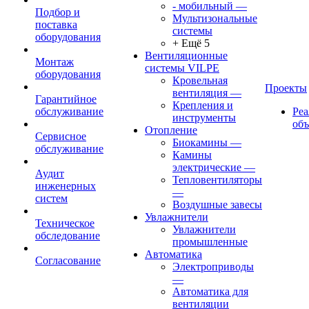
- мобильный
—
Подбор и
Мультизональные
поставка
системы
оборудования
+ Ещё 5
Вентиляционные
Монтаж
системы VILPE
оборудования
Кровельная
Проекты
вентиляция
—
Гарантийное
Крепления и
обслуживание
Ре
инструменты
об
Отопление
Сервисное
Биокамины
—
обслуживание
Камины
электрические
—
Аудит
Тепловентиляторы
инженерных
—
систем
Воздушные завесы
Увлажнители
Техническое
Увлажнители
обследование
промышленные
Автоматика
Согласование
Электроприводы
—
Автоматика для
вентиляции