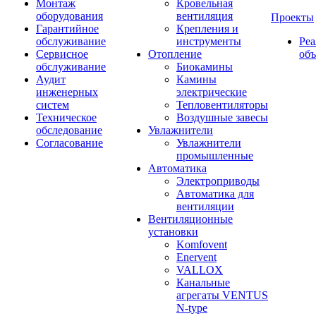
Монтаж
Кровельная
оборудования
вентиляция
Проекты
Гарантийное
Крепления и
обслуживание
инструменты
Ре
Сервисное
Отопление
об
обслуживание
Биокамины
Аудит
Камины
инженерных
электрические
систем
Тепловентиляторы
Техническое
Воздушные завесы
обследование
Увлажнители
Согласование
Увлажнители
промышленные
Автоматика
Электроприводы
Автоматика для
вентиляции
Вентиляционные
установки
Komfovent
Enervent
VALLOX
Канальные
агрегаты VENTUS
N-type