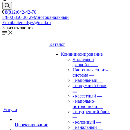
8(812)642-42-70
8(800)350-30-29
Многоканальный
Email:
internalsys@mail.ru
Заказать звонок
Каталог
Кондиционирование
Чиллеры и
фанкойлы
—
Настенная сплит-
система
—
- напольный
—
- наружный блок
—
- кассетный
—
- напольно-
потолочный
—
Услуги
- внутренний блок
—
- колонный
—
Проектирование
- канальный
—