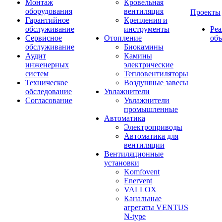
Монтаж
Кровельная
оборудования
вентиляция
Проекты
Гарантийное
Крепления и
обслуживание
инструменты
Ре
Сервисное
Отопление
об
обслуживание
Биокамины
Аудит
Камины
инженерных
электрические
систем
Тепловентиляторы
Техническое
Воздушные завесы
обследование
Увлажнители
Согласование
Увлажнители
промышленные
Автоматика
Электроприводы
Автоматика для
вентиляции
Вентиляционные
установки
Komfovent
Enervent
VALLOX
Канальные
агрегаты VENTUS
N-type