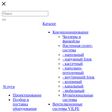
Каталог
Кондиционирование
Чиллеры и
фанкойлы
Настенная сплит-
система
- напольный
- наружный блок
- кассетный
- напольно-
потолочный
- внутренний блок
- колонный
- канальный
Услуги
- мобильный
Проектирование
Мультизональные
Подбор и
системы
поставка
Вентиляционные
оборудования
системы VILPE