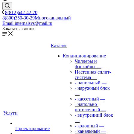
8(812)642-42-70
8(800)350-30-29
Многоканальный
Email:
internalsys@mail.ru
Заказать звонок
Каталог
Кондиционирование
Чиллеры и
фанкойлы
—
Настенная сплит-
система
—
- напольный
—
- наружный блок
—
- кассетный
—
- напольно-
потолочный
—
Услуги
- внутренний блок
—
- колонный
—
Проектирование
- канальный
—