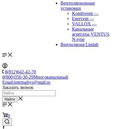
Вентиляционные
установки
Komfovent
—
Enervent
—
VALLOX
—
Канальные
агрегаты VENTUS
N-type
Вентиляция Lindab
8(812)642-42-70
8(800)350-30-29
Многоканальный
Email:
internalsys@mail.ru
Заказать звонок
Найти
0