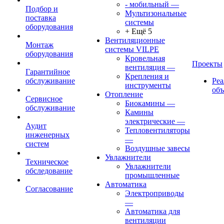
- мобильный
—
Подбор и
Мультизональные
поставка
системы
оборудования
+ Ещё 5
Вентиляционные
Монтаж
системы VILPE
оборудования
Кровельная
Проекты
вентиляция
—
Гарантийное
Крепления и
обслуживание
Ре
инструменты
об
Отопление
Сервисное
Биокамины
—
обслуживание
Камины
электрические
—
Аудит
Тепловентиляторы
инженерных
—
систем
Воздушные завесы
Увлажнители
Техническое
Увлажнители
обследование
промышленные
Автоматика
Согласование
Электроприводы
—
Автоматика для
вентиляции