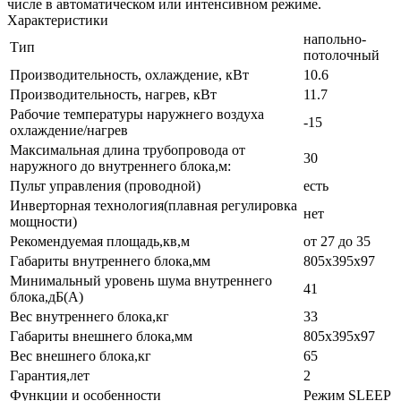
числе в автоматическом или интенсивном режиме.
Характеристики
напольно-
Тип
потолочный
Производительность, охлаждение, кВт
10.6
Производительность, нагрев, кВт
11.7
Рабочие температуры наружнего воздуха
-15
охлаждение/нагрев
Максимальная длина трубопровода от
30
наружного до внутреннего блока,м:
Пульт управления (проводной)
есть
Инверторная технология(плавная регулировка
нет
мощности)
Рекомендуемая площадь,кв,м
от 27 до 35
Габариты внутреннего блока,мм
805x395x97
Минимальный уровень шума внутреннего
41
блока,дБ(А)
Вес внутреннего блока,кг
33
Габариты внешнего блока,мм
805x395x97
Вес внешнего блока,кг
65
Гарантия,лет
2
Функции и особенности
Режим SLEEP