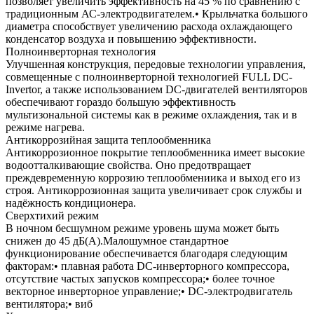
позволяет увеличить эффективность на 45 % по сравнению с
традиционным АС-электродвигателем.• Крыльчатка большого
диаметра способствует увеличению расхода охлаждающего
конденсатор воздуха и повышению эффективности.
Полноинверторная технология
Улучшенная конструкция, передовые технологии управления,
совмещенные с полноинверторной технологией FULL DC-
Invertor, а также использованием DC-двигателей вентиляторов
обеспечивают гораздо большую эффективность
мультизональной системы как в режиме охлаждения, так и в
режиме нагрева.
Антикоррозийная защита теплообменника
Антикоррозионное покрытие теплообменника имеет высокие
водоотталкивающие свойства. Оно предотвращает
преждевременную коррозию теплообмениика и выход его из
строя. Антикоррозионная защита увеличивает срок службы и
надёжность кондиционера.
Сверхтихий режим
В ночном бесшумном режиме уровень шума может быть
снижен до 45 дБ(А).Малошумное стандартное
функционирование обеспечивается благодаря следующим
факторам:• плавная работа DC-инверторного компрессора,
отсутствие частых запусков компрессора;• более точное
векторное инверторное управление;• DC-электродвигатель
вентилятора;• виб