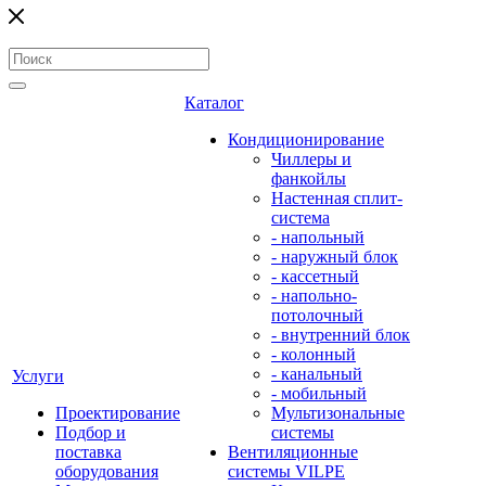
Каталог
Кондиционирование
Чиллеры и
фанкойлы
Настенная сплит-
система
- напольный
- наружный блок
- кассетный
- напольно-
потолочный
- внутренний блок
- колонный
- канальный
Услуги
- мобильный
Проектирование
Мультизональные
Подбор и
системы
поставка
Вентиляционные
оборудования
системы VILPE