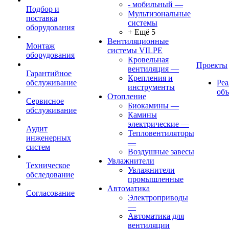
- мобильный
—
Подбор и
Мультизональные
поставка
системы
оборудования
+ Ещё 5
Вентиляционные
Монтаж
системы VILPE
оборудования
Кровельная
Проекты
вентиляция
—
Гарантийное
Крепления и
обслуживание
Ре
инструменты
об
Отопление
Сервисное
Биокамины
—
обслуживание
Камины
электрические
—
Аудит
Тепловентиляторы
инженерных
—
систем
Воздушные завесы
Увлажнители
Техническое
Увлажнители
обследование
промышленные
Автоматика
Согласование
Электроприводы
—
Автоматика для
вентиляции