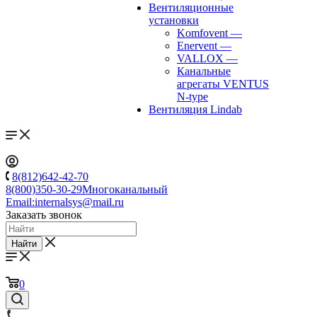
Вентиляционные
установки
Komfovent
—
Enervent
—
VALLOX
—
Канальные
агрегаты VENTUS
N-type
Вентиляция Lindab
8(812)642-42-70
8(800)350-30-29
Многоканальный
Email:
internalsys@mail.ru
Заказать звонок
Найти
0