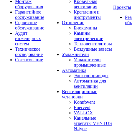
Монтаж
Кровельная
оборудования
вентиляция
Проекты
Гарантийное
Крепления и
обслуживание
инструменты
Ре
Сервисное
Отопление
об
обслуживание
Биокамины
Аудит
Камины
инженерных
электрические
систем
Тепловентиляторы
Техническое
Воздушные завесы
обследование
Увлажнители
Согласование
Увлажнители
промышленные
Автоматика
Электроприводы
Автоматика для
вентиляции
Вентиляционные
установки
Komfovent
Enervent
VALLOX
Канальные
агрегаты VENTUS
N-type