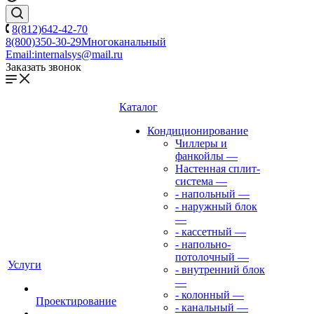
8(812)642-42-70
8(800)350-30-29
Многоканальный
Email:
internalsys@mail.ru
Заказать звонок
Каталог
Кондиционирование
Чиллеры и
фанкойлы
—
Настенная сплит-
система
—
- напольный
—
- наружный блок
—
- кассетный
—
- напольно-
потолочный
—
Услуги
- внутренний блок
—
- колонный
—
Проектирование
- канальный
—