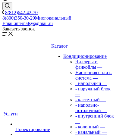
8(812)642-42-70
8(800)350-30-29
Многоканальный
Email:
internalsys@mail.ru
Заказать звонок
Каталог
Кондиционирование
Чиллеры и
фанкойлы
—
Настенная сплит-
система
—
- напольный
—
- наружный блок
—
- кассетный
—
- напольно-
потолочный
—
Услуги
- внутренний блок
—
- колонный
—
Проектирование
- канальный
—