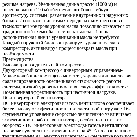
режиме нагрева. Увеличенная длина трассы (1000 м) и
перепад высот (110 м) обеспечивают более гибкую
архитектуру системы: размещение внутренних и наружных
блоков. Использование самых передовых компрессоров с
технологией контроля уровня масла позволило отказаться от
традиционной схемы балансировки масла. Теперь
дополнительная линия уравнивания масла не требуется.
Каждый наружный блок контролирует уровень масла в
компрессоре, активизируя процесс возврата масла при
необходимости.
Преимущества
Высокопроизводительный компрессор
Двухроторный компрессор с инверторным управлением•
Малое колебание крутящего момента, хорошая динамическая
сбалансированность обеспечивают стабильность работы
системы, низкий уровень шума и высокую эффективность.•
Повышенная эффективность при частичной нагрузке.
DC-инверторный вентилятор
DC-инверторный электродвигатель вентилятора обеспечивает
более высокую эффективность при частичной нагрузке.• 16-
ступенчатое управление скоростью значительно увеличивает
эффективность работы вентилятора, особенно на низких
оборотах.• DC-инверторный электродвигатель вентилятора
позволяет увеличить эффективность на 45 % по сравнению с
традиционным АС-электродвигателем.• Крыльчатка большого