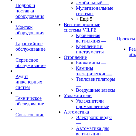
- мобильный
—
Подбор и
Мультизональные
поставка
системы
оборудования
+ Ещё 5
Вентиляционные
Монтаж
системы VILPE
оборудования
Кровельная
Проекты
вентиляция
—
Гарантийное
Крепления и
обслуживание
Ре
инструменты
об
Отопление
Сервисное
Биокамины
—
обслуживание
Камины
электрические
—
Аудит
Тепловентиляторы
инженерных
—
систем
Воздушные завесы
Увлажнители
Техническое
Увлажнители
обследование
промышленные
Автоматика
Согласование
Электроприводы
—
Автоматика для
вентиляции