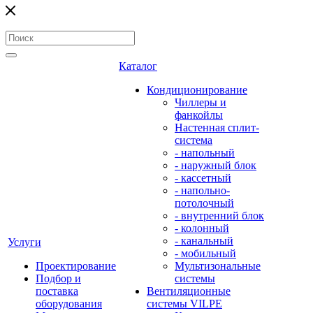
Каталог
Кондиционирование
Чиллеры и
фанкойлы
Настенная сплит-
система
- напольный
- наружный блок
- кассетный
- напольно-
потолочный
- внутренний блок
- колонный
- канальный
Услуги
- мобильный
Проектирование
Мультизональные
Подбор и
системы
поставка
Вентиляционные
оборудования
системы VILPE