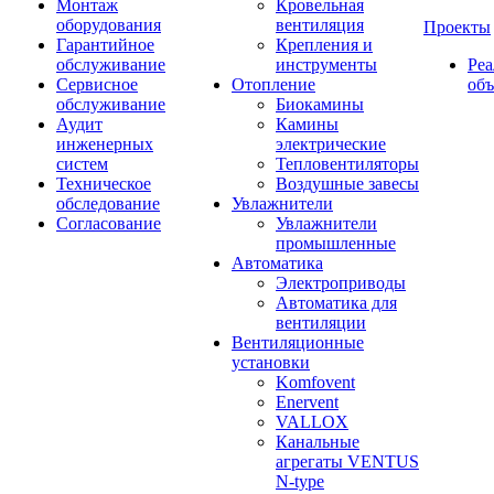
Монтаж
Кровельная
оборудования
вентиляция
Проекты
Гарантийное
Крепления и
обслуживание
инструменты
Ре
Сервисное
Отопление
об
обслуживание
Биокамины
Аудит
Камины
инженерных
электрические
систем
Тепловентиляторы
Техническое
Воздушные завесы
обследование
Увлажнители
Согласование
Увлажнители
промышленные
Автоматика
Электроприводы
Автоматика для
вентиляции
Вентиляционные
установки
Komfovent
Enervent
VALLOX
Канальные
агрегаты VENTUS
N-type