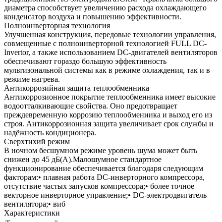
диаметра способствует увеличению расхода охлаждающего
конденсатор воздуха и повышению эффективности.
Полноинверторная технология
Улучшенная конструкция, передовые технологии управления,
совмещенные с полноинверторной технологией FULL DC-
Invertor, а также использованием DC-двигателей вентиляторов
обеспечивают гораздо большую эффективность
мультизональной системы как в режиме охлаждения, так и в
режиме нагрева.
Антикоррозийная защита теплообменника
Антикоррозионное покрытие теплообменника имеет высокие
водоотталкивающие свойства. Оно предотвращает
преждевременную коррозию теплообмениика и выход его из
строя. Антикоррозионная защита увеличивает срок службы и
надёжность кондиционера.
Сверхтихий режим
В ночном бесшумном режиме уровень шума может быть
снижен до 45 дБ(А).Малошумное стандартное
функционирование обеспечивается благодаря следующим
факторам:• плавная работа DC-инверторного компрессора,
отсутствие частых запусков компрессора;• более точное
векторное инверторное управление;• DC-электродвигатель
вентилятора;• виб
Характеристики