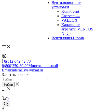
Вентиляционные
установки
Komfovent
—
Enervent
—
VALLOX
—
Канальные
агрегаты VENTUS
N-type
Вентиляция Lindab
8(812)642-42-70
8(800)350-30-29
Многоканальный
Email:
internalsys@mail.ru
Заказать звонок
Найти
0