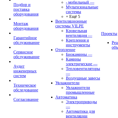
- мобильный
—
Подбор и
Мультизональные
поставка
системы
оборудования
+ Ещё 5
Вентиляционные
Монтаж
системы VILPE
оборудования
Кровельная
Проекты
вентиляция
—
Гарантийное
Крепления и
обслуживание
Ре
инструменты
об
Отопление
Сервисное
Биокамины
—
обслуживание
Камины
электрические
—
Аудит
Тепловентиляторы
инженерных
—
систем
Воздушные завесы
Увлажнители
Техническое
Увлажнители
обследование
промышленные
Автоматика
Согласование
Электроприводы
—
Автоматика для
вентиляции