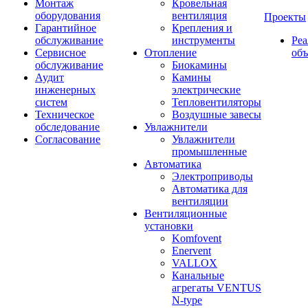
Монтаж
Кровельная
оборудования
вентиляция
Проекты
Гарантийное
Крепления и
обслуживание
инструменты
Ре
Сервисное
Отопление
об
обслуживание
Биокамины
Аудит
Камины
инженерных
электрические
систем
Тепловентиляторы
Техническое
Воздушные завесы
обследование
Увлажнители
Согласование
Увлажнители
промышленные
Автоматика
Электроприводы
Автоматика для
вентиляции
Вентиляционные
установки
Komfovent
Enervent
VALLOX
Канальные
агрегаты VENTUS
N-type