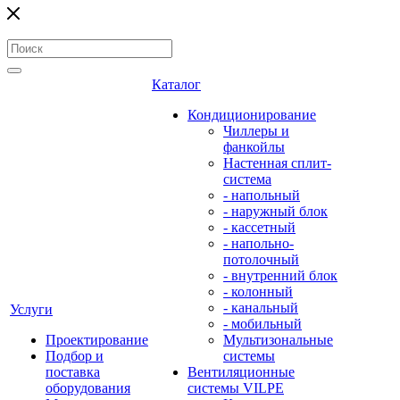
Каталог
Кондиционирование
Чиллеры и
фанкойлы
Настенная сплит-
система
- напольный
- наружный блок
- кассетный
- напольно-
потолочный
- внутренний блок
- колонный
- канальный
Услуги
- мобильный
Проектирование
Мультизональные
Подбор и
системы
поставка
Вентиляционные
оборудования
системы VILPE