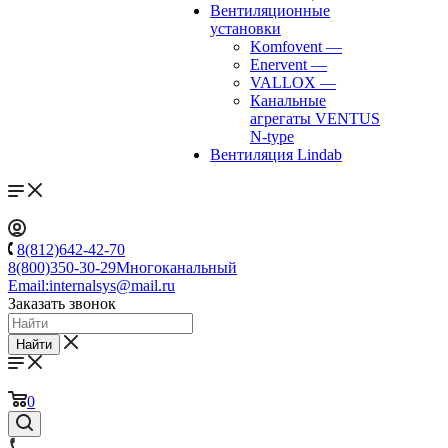
Вентиляционные
установки
Komfovent
—
Enervent
—
VALLOX
—
Канальные
агрегаты VENTUS
N-type
Вентиляция Lindab
8(812)642-42-70
8(800)350-30-29
Многоканальный
Email:
internalsys@mail.ru
Заказать звонок
Найти
0