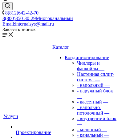
8(812)642-42-70
8(800)350-30-29
Многоканальный
Email:
internalsys@mail.ru
Заказать звонок
Каталог
Кондиционирование
Чиллеры и
фанкойлы
—
Настенная сплит-
система
—
- напольный
—
- наружный блок
—
- кассетный
—
- напольно-
потолочный
—
Услуги
- внутренний блок
—
- колонный
—
Проектирование
- канальный
—