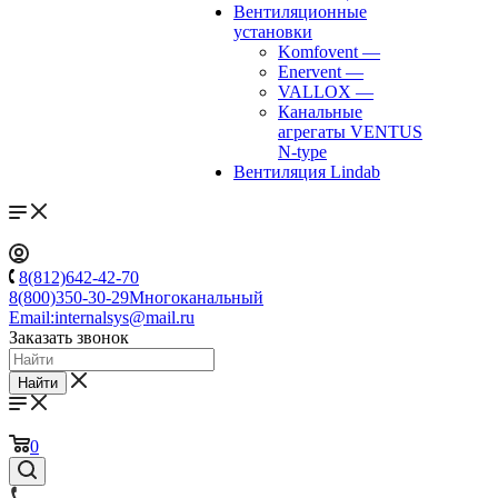
Вентиляционные
установки
Komfovent
—
Enervent
—
VALLOX
—
Канальные
агрегаты VENTUS
N-type
Вентиляция Lindab
8(812)642-42-70
8(800)350-30-29
Многоканальный
Email:
internalsys@mail.ru
Заказать звонок
Найти
0