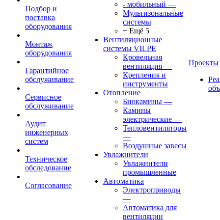
- мобильный
—
Подбор и
Мультизональные
поставка
системы
оборудования
+ Ещё 5
Вентиляционные
Монтаж
системы VILPE
оборудования
Кровельная
Проекты
вентиляция
—
Гарантийное
Крепления и
обслуживание
Ре
инструменты
об
Отопление
Сервисное
Биокамины
—
обслуживание
Камины
электрические
—
Аудит
Тепловентиляторы
инженерных
—
систем
Воздушные завесы
Увлажнители
Техническое
Увлажнители
обследование
промышленные
Автоматика
Согласование
Электроприводы
—
Автоматика для
вентиляции