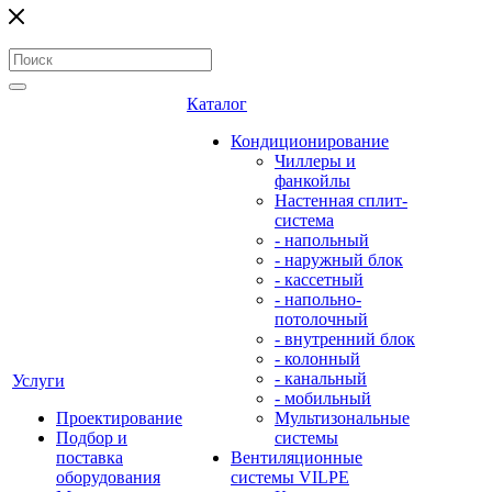
Каталог
Кондиционирование
Чиллеры и
фанкойлы
Настенная сплит-
система
- напольный
- наружный блок
- кассетный
- напольно-
потолочный
- внутренний блок
- колонный
- канальный
Услуги
- мобильный
Проектирование
Мультизональные
Подбор и
системы
поставка
Вентиляционные
оборудования
системы VILPE