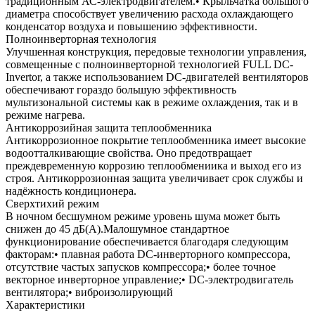
традиционным АС-электродвигателем.• Крыльчатка большого
диаметра способствует увеличению расхода охлаждающего
конденсатор воздуха и повышению эффективности.
Полноинверторная технология
Улучшенная конструкция, передовые технологии управления,
совмещенные с полноинверторной технологией FULL DC-
Invertor, а также использованием DC-двигателей вентиляторов
обеспечивают гораздо большую эффективность
мультизональной системы как в режиме охлаждения, так и в
режиме нагрева.
Антикоррозийная защита теплообменника
Антикоррозионное покрытие теплообменника имеет высокие
водоотталкивающие свойства. Оно предотвращает
преждевременную коррозию теплообмениика и выход его из
строя. Антикоррозионная защита увеличивает срок службы и
надёжность кондиционера.
Сверхтихий режим
В ночном бесшумном режиме уровень шума может быть
снижен до 45 дБ(А).Малошумное стандартное
функционирование обеспечивается благодаря следующим
факторам:• плавная работа DC-инверторного компрессора,
отсутствие частых запусков компрессора;• более точное
векторное инверторное управление;• DC-электродвигатель
вентилятора;• виброизолирующий
Характеристики