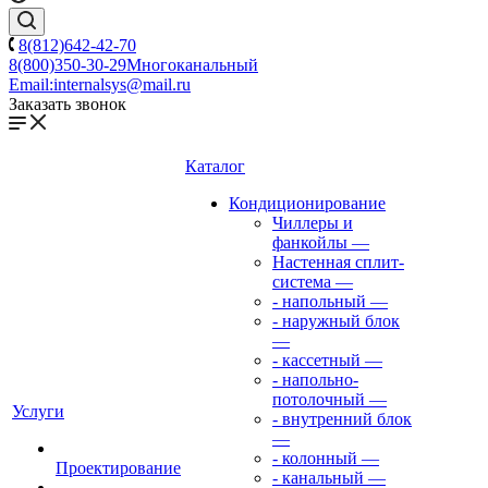
8(812)642-42-70
8(800)350-30-29
Многоканальный
Email:
internalsys@mail.ru
Заказать звонок
Каталог
Кондиционирование
Чиллеры и
фанкойлы
—
Настенная сплит-
система
—
- напольный
—
- наружный блок
—
- кассетный
—
- напольно-
потолочный
—
Услуги
- внутренний блок
—
- колонный
—
Проектирование
- канальный
—