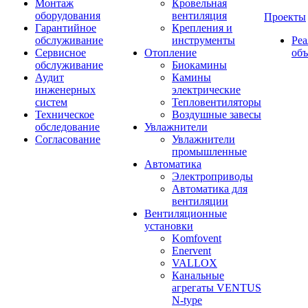
Монтаж
Кровельная
оборудования
вентиляция
Проекты
Гарантийное
Крепления и
обслуживание
инструменты
Ре
Сервисное
Отопление
об
обслуживание
Биокамины
Аудит
Камины
инженерных
электрические
систем
Тепловентиляторы
Техническое
Воздушные завесы
обследование
Увлажнители
Согласование
Увлажнители
промышленные
Автоматика
Электроприводы
Автоматика для
вентиляции
Вентиляционные
установки
Komfovent
Enervent
VALLOX
Канальные
агрегаты VENTUS
N-type