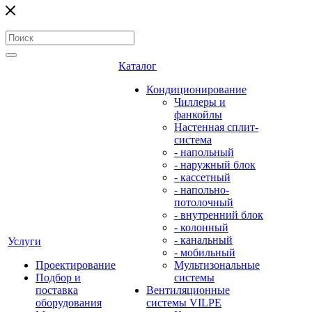
Каталог
Кондиционирование
Чиллеры и
фанкойлы
Настенная сплит-
система
- напольный
- наружный блок
- кассетный
- напольно-
потолочный
- внутренний блок
- колонный
- канальный
Услуги
- мобильный
Проектирование
Мультизональные
Подбор и
системы
поставка
Вентиляционные
оборудования
системы VILPE