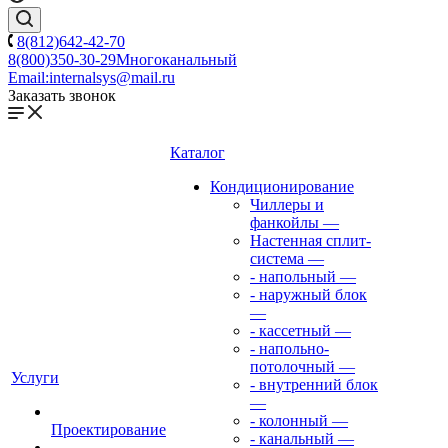
8(812)642-42-70
8(800)350-30-29
Многоканальный
Email:
internalsys@mail.ru
Заказать звонок
Каталог
Кондиционирование
Чиллеры и
фанкойлы
—
Настенная сплит-
система
—
- напольный
—
- наружный блок
—
- кассетный
—
- напольно-
потолочный
—
Услуги
- внутренний блок
—
- колонный
—
Проектирование
- канальный
—