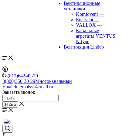
Вентиляционные
установки
Komfovent
—
Enervent
—
VALLOX
—
Канальные
агрегаты VENTUS
N-type
Вентиляция Lindab
8(812)642-42-70
8(800)350-30-29
Многоканальный
Email:
internalsys@mail.ru
Заказать звонок
Найти
0