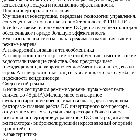
конденсатор воздуха и повышению эффективности.
Полноинверторная технология
Улучшенная конструкция, передовые технологии управления,
совмещенные с полноинверторной технологией FULL DC-
Invertor, а также использованием DC-двигателей вентиляторов
обеспечивают гораздо большую эффективность
мультизональной системы как в режиме охлаждения, так и в
режиме нагрева.
Антикоррозийная защита теплообменника
Антикоррозионное покрытие теплообменника имеет высокие
водоотталкивающие свойства. Оно предотвращает
преждевременную коррозию теплообмениика и выход его из
строя. Антикоррозионная защита увеличивает срок службы и
надёжность кондиционера.
Сверхтихий режим
В ночном бесшумном режиме уровень шума может быть
снижен до 45 дБ(А).Малошумное стандартное
функционирование обеспечивается благодаря следующим
факторам:• плавная работа DC-инверторного компрессора,
отсутствие частых запусков компрессора;• более точное
векторное инверторное управление;• DC-электродвигатель
вентилятора;• виброизолирующий нерезонансный опорный
кронштейн э
Характеристики