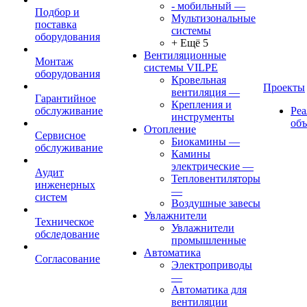
- мобильный
—
Подбор и
Мультизональные
поставка
системы
оборудования
+ Ещё 5
Вентиляционные
Монтаж
системы VILPE
оборудования
Кровельная
Проекты
вентиляция
—
Гарантийное
Крепления и
обслуживание
Ре
инструменты
об
Отопление
Сервисное
Биокамины
—
обслуживание
Камины
электрические
—
Аудит
Тепловентиляторы
инженерных
—
систем
Воздушные завесы
Увлажнители
Техническое
Увлажнители
обследование
промышленные
Автоматика
Согласование
Электроприводы
—
Автоматика для
вентиляции