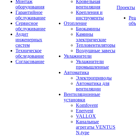
Монтаж
Кровельная
оборудования
вентиляция
Проекты
Гарантийное
Крепления и
обслуживание
инструменты
Ре
Сервисное
Отопление
об
обслуживание
Биокамины
Аудит
Камины
инженерных
электрические
систем
Тепловентиляторы
Техническое
Воздушные завесы
обследование
Увлажнители
Согласование
Увлажнители
промышленные
Автоматика
Электроприводы
Автоматика для
вентиляции
Вентиляционные
установки
Komfovent
Enervent
VALLOX
Канальные
агрегаты VENTUS
N-type