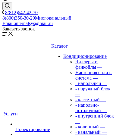
8(812)642-42-70
8(800)350-30-29
Многоканальный
Email:
internalsys@mail.ru
Заказать звонок
Каталог
Кондиционирование
Чиллеры и
фанкойлы
—
Настенная сплит-
система
—
- напольный
—
- наружный блок
—
- кассетный
—
- напольно-
потолочный
—
Услуги
- внутренний блок
—
- колонный
—
Проектирование
- канальный
—