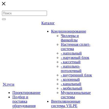
Каталог
Кондиционирование
Чиллеры и
фанкойлы
Настенная сплит-
система
- напольный
- наружный блок
- кассетный
- напольно-
потолочный
- внутренний блок
- колонный
- канальный
Услуги
- мобильный
Проектирование
Мультизональные
Подбор и
системы
поставка
Вентиляционные
оборудования
системы VILPE