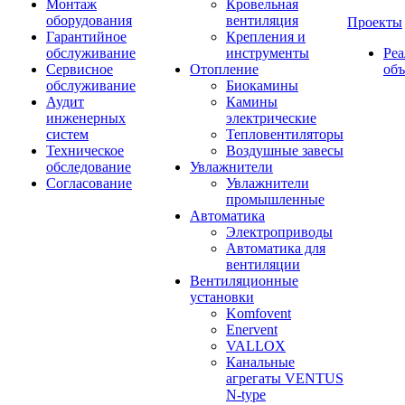
Монтаж
Кровельная
оборудования
вентиляция
Проекты
Гарантийное
Крепления и
обслуживание
инструменты
Ре
Сервисное
Отопление
об
обслуживание
Биокамины
Аудит
Камины
инженерных
электрические
систем
Тепловентиляторы
Техническое
Воздушные завесы
обследование
Увлажнители
Согласование
Увлажнители
промышленные
Автоматика
Электроприводы
Автоматика для
вентиляции
Вентиляционные
установки
Komfovent
Enervent
VALLOX
Канальные
агрегаты VENTUS
N-type