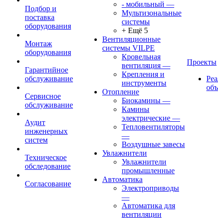
- мобильный
—
Подбор и
Мультизональные
поставка
системы
оборудования
+ Ещё 5
Вентиляционные
Монтаж
системы VILPE
оборудования
Кровельная
Проекты
вентиляция
—
Гарантийное
Крепления и
обслуживание
Ре
инструменты
об
Отопление
Сервисное
Биокамины
—
обслуживание
Камины
электрические
—
Аудит
Тепловентиляторы
инженерных
—
систем
Воздушные завесы
Увлажнители
Техническое
Увлажнители
обследование
промышленные
Автоматика
Согласование
Электроприводы
—
Автоматика для
вентиляции