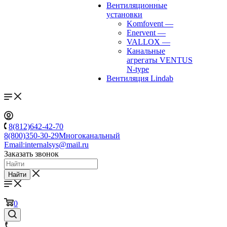
Вентиляционные
установки
Komfovent
—
Enervent
—
VALLOX
—
Канальные
агрегаты VENTUS
N-type
Вентиляция Lindab
8(812)642-42-70
8(800)350-30-29
Многоканальный
Email:
internalsys@mail.ru
Заказать звонок
Найти
0