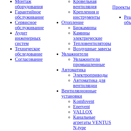
Монтаж
Кровельная
оборудования
вентиляция
Проекты
Гарантийное
Крепления и
обслуживание
инструменты
Ре
Сервисное
Отопление
об
обслуживание
Биокамины
Аудит
Камины
инженерных
электрические
систем
Тепловентиляторы
Техническое
Воздушные завесы
обследование
Увлажнители
Согласование
Увлажнители
промышленные
Автоматика
Электроприводы
Автоматика для
вентиляции
Вентиляционные
установки
Komfovent
Enervent
VALLOX
Канальные
агрегаты VENTUS
N-type