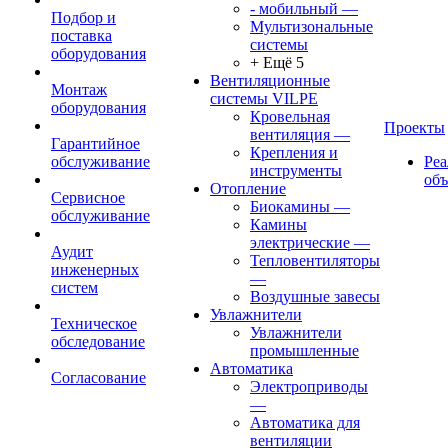
- мобильный
—
Подбор и
Мультизональные
поставка
системы
оборудования
+ Ещё 5
Вентиляционные
Монтаж
системы VILPE
оборудования
Кровельная
Проекты
вентиляция
—
Гарантийное
Крепления и
обслуживание
Ре
инструменты
об
Отопление
Сервисное
Биокамины
—
обслуживание
Камины
электрические
—
Аудит
Тепловентиляторы
инженерных
—
систем
Воздушные завесы
Увлажнители
Техническое
Увлажнители
обследование
промышленные
Автоматика
Согласование
Электроприводы
—
Автоматика для
вентиляции