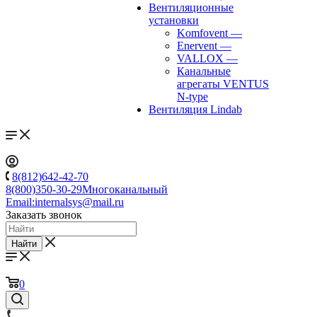
Вентиляционные
установки
Komfovent
—
Enervent
—
VALLOX
—
Канальные
агрегаты VENTUS
N-type
Вентиляция Lindab
8(812)642-42-70
8(800)350-30-29
Многоканальный
Email:
internalsys@mail.ru
Заказать звонок
Найти
0