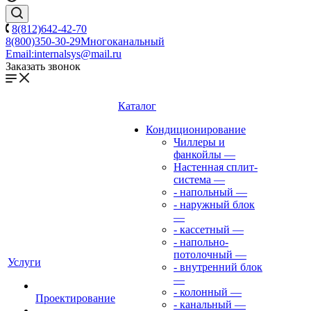
8(812)642-42-70
8(800)350-30-29
Многоканальный
Email:
internalsys@mail.ru
Заказать звонок
Каталог
Кондиционирование
Чиллеры и
фанкойлы
—
Настенная сплит-
система
—
- напольный
—
- наружный блок
—
- кассетный
—
- напольно-
потолочный
—
Услуги
- внутренний блок
—
- колонный
—
Проектирование
- канальный
—