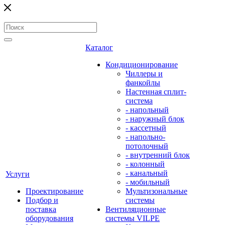
Каталог
Кондиционирование
Чиллеры и
фанкойлы
Настенная сплит-
система
- напольный
- наружный блок
- кассетный
- напольно-
потолочный
- внутренний блок
- колонный
- канальный
Услуги
- мобильный
Проектирование
Мультизональные
Подбор и
системы
поставка
Вентиляционные
оборудования
системы VILPE