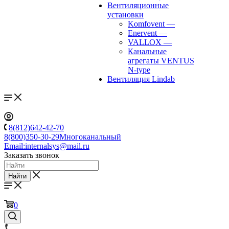
Вентиляционные
установки
Komfovent
—
Enervent
—
VALLOX
—
Канальные
агрегаты VENTUS
N-type
Вентиляция Lindab
8(812)642-42-70
8(800)350-30-29
Многоканальный
Email:
internalsys@mail.ru
Заказать звонок
Найти
0