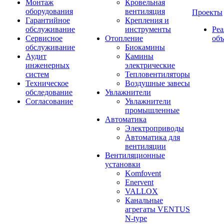
Монтаж
Кровельная
оборудования
вентиляция
Проекты
Гарантийное
Крепления и
обслуживание
инструменты
Ре
Сервисное
Отопление
об
обслуживание
Биокамины
Аудит
Камины
инженерных
электрические
систем
Тепловентиляторы
Техническое
Воздушные завесы
обследование
Увлажнители
Согласование
Увлажнители
промышленные
Автоматика
Электроприводы
Автоматика для
вентиляции
Вентиляционные
установки
Komfovent
Enervent
VALLOX
Канальные
агрегаты VENTUS
N-type