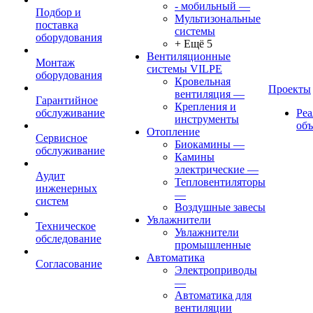
- мобильный
—
Подбор и
Мультизональные
поставка
системы
оборудования
+ Ещё 5
Вентиляционные
Монтаж
системы VILPE
оборудования
Кровельная
Проекты
вентиляция
—
Гарантийное
Крепления и
обслуживание
Ре
инструменты
об
Отопление
Сервисное
Биокамины
—
обслуживание
Камины
электрические
—
Аудит
Тепловентиляторы
инженерных
—
систем
Воздушные завесы
Увлажнители
Техническое
Увлажнители
обследование
промышленные
Автоматика
Согласование
Электроприводы
—
Автоматика для
вентиляции