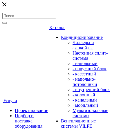
Каталог
Кондиционирование
Чиллеры и
фанкойлы
Настенная сплит-
система
- напольный
- наружный блок
- кассетный
- напольно-
потолочный
- внутренний блок
- колонный
- канальный
Услуги
- мобильный
Проектирование
Мультизональные
Подбор и
системы
поставка
Вентиляционные
оборудования
системы VILPE