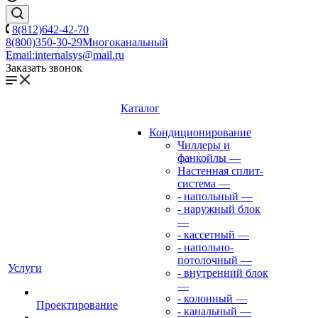
8(812)642-42-70
8(800)350-30-29
Многоканальный
Email:
internalsys@mail.ru
Заказать звонок
Каталог
Кондиционирование
Чиллеры и
фанкойлы
—
Настенная сплит-
система
—
- напольный
—
- наружный блок
—
- кассетный
—
- напольно-
потолочный
—
Услуги
- внутренний блок
—
- колонный
—
Проектирование
- канальный
—