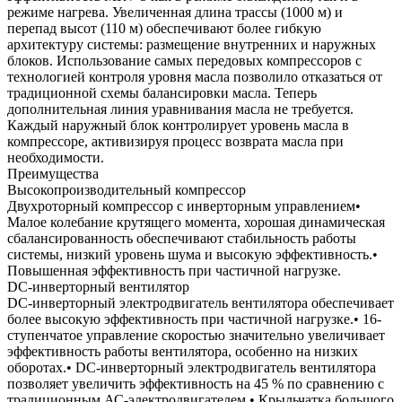
режиме нагрева. Увеличенная длина трассы (1000 м) и
перепад высот (110 м) обеспечивают более гибкую
архитектуру системы: размещение внутренних и наружных
блоков. Использование самых передовых компрессоров с
технологией контроля уровня масла позволило отказаться от
традиционной схемы балансировки масла. Теперь
дополнительная линия уравнивания масла не требуется.
Каждый наружный блок контролирует уровень масла в
компрессоре, активизируя процесс возврата масла при
необходимости.
Преимущества
Высокопроизводительный компрессор
Двухроторный компрессор с инверторным управлением•
Малое колебание крутящего момента, хорошая динамическая
сбалансированность обеспечивают стабильность работы
системы, низкий уровень шума и высокую эффективность.•
Повышенная эффективность при частичной нагрузке.
DC-инверторный вентилятор
DC-инверторный электродвигатель вентилятора обеспечивает
более высокую эффективность при частичной нагрузке.• 16-
ступенчатое управление скоростью значительно увеличивает
эффективность работы вентилятора, особенно на низких
оборотах.• DC-инверторный электродвигатель вентилятора
позволяет увеличить эффективность на 45 % по сравнению с
традиционным АС-электродвигателем.• Крыльчатка большого