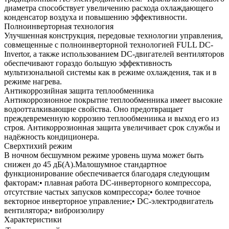
диаметра способствует увеличению расхода охлаждающего
конденсатор воздуха и повышению эффективности.
Полноинверторная технология
Улучшенная конструкция, передовые технологии управления,
совмещенные с полноинверторной технологией FULL DC-
Invertor, а также использованием DC-двигателей вентиляторов
обеспечивают гораздо большую эффективность
мультизональной системы как в режиме охлаждения, так и в
режиме нагрева.
Антикоррозийная защита теплообменника
Антикоррозионное покрытие теплообменника имеет высокие
водоотталкивающие свойства. Оно предотвращает
преждевременную коррозию теплообмениика и выход его из
строя. Антикоррозионная защита увеличивает срок службы и
надёжность кондиционера.
Сверхтихий режим
В ночном бесшумном режиме уровень шума может быть
снижен до 45 дБ(А).Малошумное стандартное
функционирование обеспечивается благодаря следующим
факторам:• плавная работа DC-инверторного компрессора,
отсутствие частых запусков компрессора;• более точное
векторное инверторное управление;• DC-электродвигатель
вентилятора;• виброизолиру
Характеристики