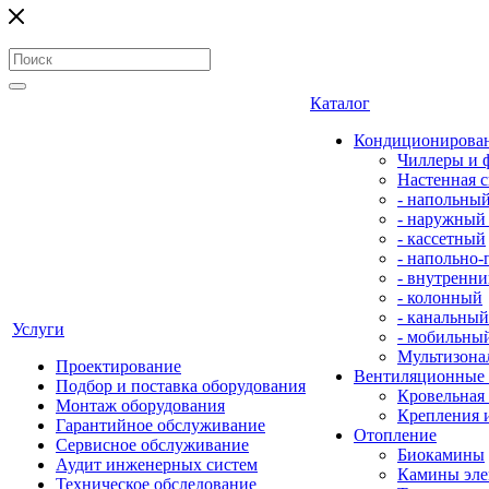
Каталог
Кондиционирова
Чиллеры и 
Настенная с
- напольны
- наружный
- кассетный
- напольно
- внутренни
- колонный
- канальный
Услуги
- мобильны
Мультизона
Проектирование
Вентиляционные
Подбор и поставка оборудования
Кровельная
Монтаж оборудования
Крепления 
Гарантийное обслуживание
Отопление
Сервисное обслуживание
Биокамины
Аудит инженерных систем
Камины эле
Техническое обследование