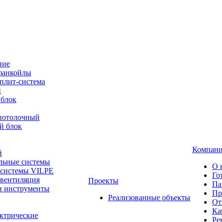
ние
фанкойлы
плит-система
й
 блок
-потолочный
й блок
Компан
й
льные системы
О 
 системы VILPE
Го
 вентиляция
Проекты
Па
и инструменты
Пр
Реализованные объекты
От
Ка
ктрические
Ре