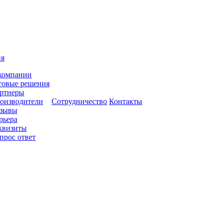
ия
компании
товые решения
ртнеры
оизводители
Сотрудничество
Контакты
зывы
рьера
квизиты
прос ответ