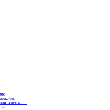
ние
фанкойлы
—
плит-система
—
й
—