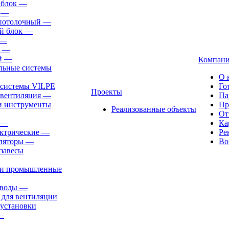
 блок
—
—
-потолочный
—
й блок
—
—
—
й
—
Компан
льные системы
О 
 системы VILPE
Го
Проекты
 вентиляция
—
Па
и инструменты
Пр
Реализованные объекты
От
—
Ка
ктрические
—
Ре
ляторы
—
Во
завесы
ли промышленные
иводы
—
 для вентиляции
установки
—