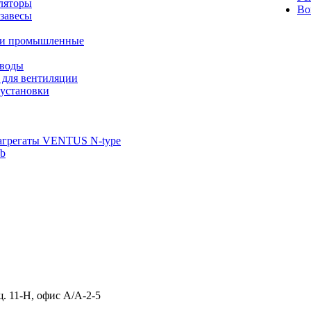
ляторы
Во
завесы
ли промышленные
иводы
 для вентиляции
установки
агрегаты VENTUS N-type
ab
щ. 11-Н, офис А/А-2-5