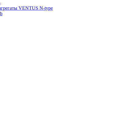
—
агрегаты VENTUS N-type
ab