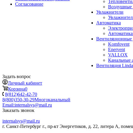
Тепловенти
Согласование
Воздушные 
Увлажнители
Увлажните
Автоматика
Электропр
Автоматика
Вентиляционные 
Komfovent
Enervent
VALLOX
Канальные 
Вентиляция Lind
Задать вопрос
Личный кабинет
Корзина
0
8(812)642-42-70
8(800)350-30-29
Многоканальный
Email:
internalsys@mail.ru
Заказать звонок
internalsys@mail.ru
г. Санкт-Петербург г., пр-кт Энергетиков, д. 22, литера А, поме