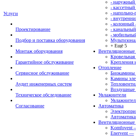
- наружный
- кассетный
- напольно
Услуги
- внутренни
- колонный
Проектирование
- канальный
- мобильны
Подбор и поставка оборудования
Мультизона
+ Ещё 5
Монтаж оборудования
Вентиляционные
Кровельная
Гарантийное обслуживание
Крепления 
Отопление
Сервисное обслуживание
Биокамины
Камины эле
Аудит инженерных систем
Тепловенти
Воздушные 
Техническое обследование
Увлажнители
Увлажните
Согласование
Автоматика
Электропр
Автоматика
Вентиляционные 
Komfovent
Enervent
—