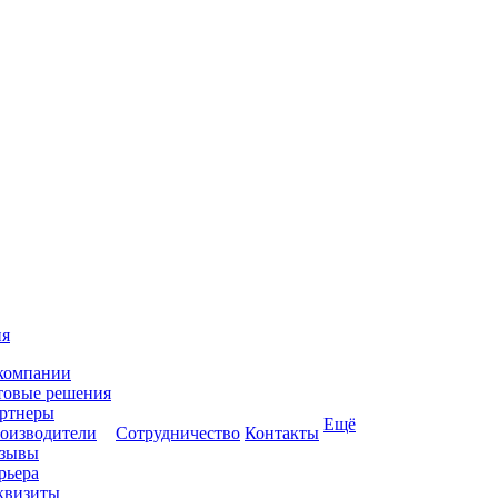
ия
компании
товые решения
ртнеры
Ещё
оизводители
Сотрудничество
Контакты
зывы
рьера
квизиты