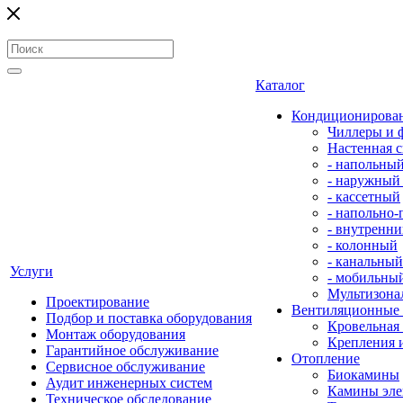
Каталог
Кондиционирова
Чиллеры и 
Настенная с
- напольны
- наружный
- кассетный
- напольно
- внутренни
- колонный
- канальный
Услуги
- мобильны
Мультизона
Проектирование
Вентиляционные
Подбор и поставка оборудования
Кровельная
Монтаж оборудования
Крепления 
Гарантийное обслуживание
Отопление
Сервисное обслуживание
Биокамины
Аудит инженерных систем
Камины эле
Техническое обследование