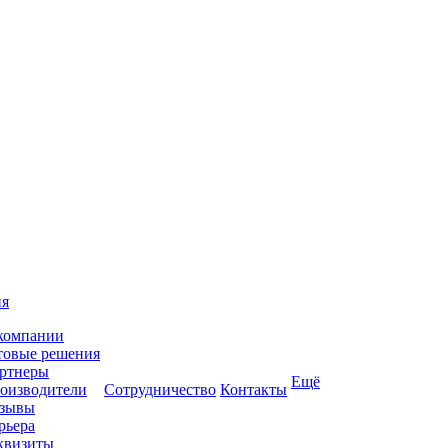
ия
компании
товые решения
ртнеры
Ещё
оизводители
Сотрудничество
Контакты
зывы
рьера
квизиты