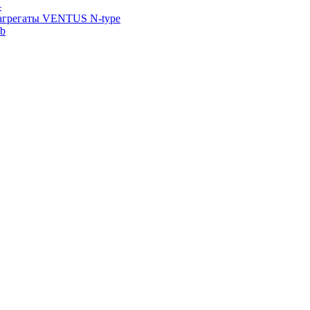
—
агрегаты VENTUS N-type
ab