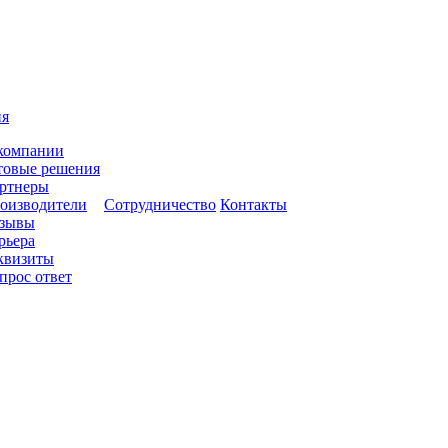
ия
компании
товые решения
ртнеры
оизводители
Сотрудничество
Контакты
зывы
рьера
квизиты
прос ответ