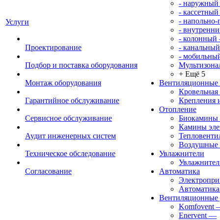
- наружный
- кассетный
- напольно
Услуги
- внутренни
- колонный
Проектирование
- канальный
- мобильны
Подбор и поставка оборудования
Мультизона
+ Ещё 5
Монтаж оборудования
Вентиляционные
Кровельная
Гарантийное обслуживание
Крепления 
Отопление
Сервисное обслуживание
Биокамины
Камины эле
Аудит инженерных систем
Тепловенти
Воздушные 
Техническое обследование
Увлажнители
Увлажните
Согласование
Автоматика
Электропр
Автоматика
Вентиляционные 
Komfovent
Enervent
—