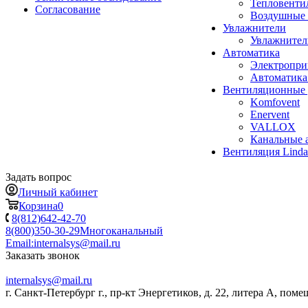
Тепловенти
Согласование
Воздушные 
Увлажнители
Увлажните
Автоматика
Электропр
Автоматика
Вентиляционные 
Komfovent
Enervent
VALLOX
Канальные 
Вентиляция Lind
Задать вопрос
Личный кабинет
Корзина
0
8(812)642-42-70
8(800)350-30-29
Многоканальный
Email:
internalsys@mail.ru
Заказать звонок
internalsys@mail.ru
г. Санкт-Петербург г., пр-кт Энергетиков, д. 22, литера А, поме