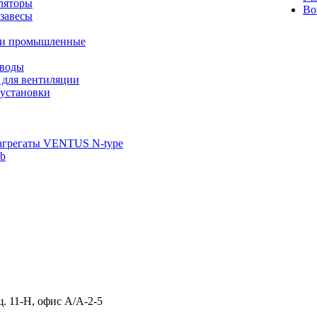
ляторы
Во
завесы
ли промышленные
иводы
 для вентиляции
установки
агрегаты VENTUS N-type
ab
щ. 11-Н, офис А/А-2-5