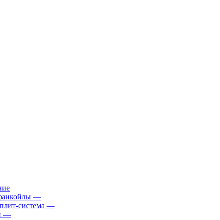
ние
фанкойлы
—
плит-система
—
й
—