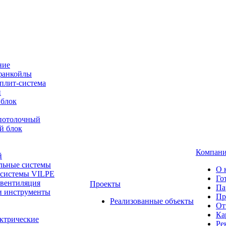
ние
фанкойлы
плит-система
й
 блок
-потолочный
й блок
Компан
й
льные системы
О 
 системы VILPE
Го
 вентиляция
Проекты
Па
и инструменты
Пр
Реализованные объекты
От
Ка
ктрические
Ре