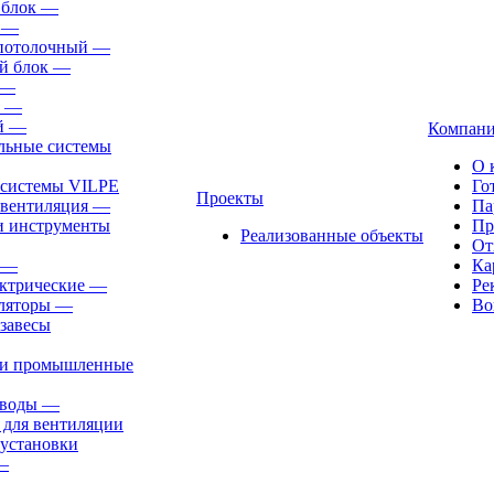
 блок
—
—
-потолочный
—
й блок
—
—
—
й
—
Компан
льные системы
О 
 системы VILPE
Го
Проекты
 вентиляция
—
Па
и инструменты
Пр
Реализованные объекты
От
—
Ка
ктрические
—
Ре
ляторы
—
Во
завесы
ли промышленные
иводы
—
 для вентиляции
установки
—