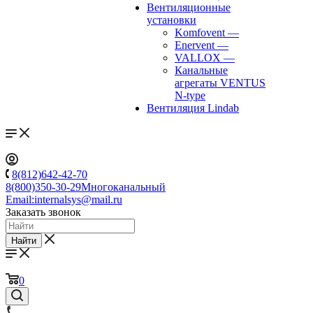
Вентиляционные
установки
Komfovent
—
Enervent
—
VALLOX
—
Канальные
агрегаты VENTUS
N-type
Вентиляция Lindab
8(812)642-42-70
8(800)350-30-29
Многоканальный
Email:
internalsys@mail.ru
Заказать звонок
Найти
0