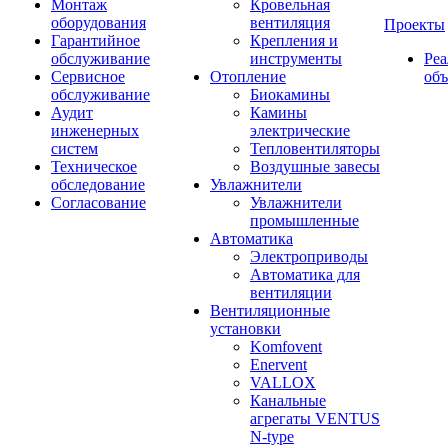
Монтаж
Кровельная
оборудования
вентиляция
Проекты
Гарантийное
Крепления и
обслуживание
инструменты
Ре
Сервисное
Отопление
об
обслуживание
Биокамины
Аудит
Камины
инженерных
электрические
систем
Тепловентиляторы
Техническое
Воздушные завесы
обследование
Увлажнители
Согласование
Увлажнители
промышленные
Автоматика
Электроприводы
Автоматика для
вентиляции
Вентиляционные
установки
Komfovent
Enervent
VALLOX
Канальные
агрегаты VENTUS
N-type