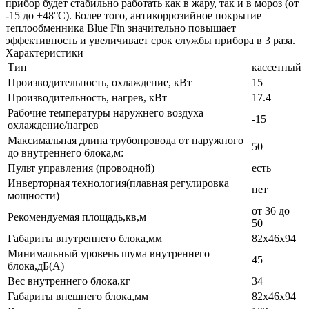
прибор будет стабильно работать как в жару, так и в мороз (от
-15 до +48°С). Более того, антикоррозийное покрытие
теплообменника Blue Fin значительно повышает
эффективность и увеличивает срок службы прибора в 3 раза.
Характеристики
Тип
кассетный
Производительность, охлаждение, кВт
15
Производительность, нагрев, кВт
17.4
Рабочие температуры наружнего воздуха
-15
охлаждение/нагрев
Максимальная длина трубопровода от наружного
50
до внутреннего блока,м:
Пульт управления (проводной)
есть
Инверторная технология(плавная регулировка
нет
мощности)
от 36 до
Рекомендуемая площадь,кв,м
50
Габариты внутреннего блока,мм
82x46x94
Минимальный уровень шума внутреннего
45
блока,дБ(А)
Вес внутреннего блока,кг
34
Габариты внешнего блока,мм
82x46x94