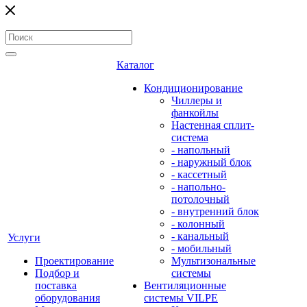
Каталог
Кондиционирование
Чиллеры и
фанкойлы
Настенная сплит-
система
- напольный
- наружный блок
- кассетный
- напольно-
потолочный
- внутренний блок
- колонный
- канальный
Услуги
- мобильный
Проектирование
Мультизональные
Подбор и
системы
поставка
Вентиляционные
оборудования
системы VILPE