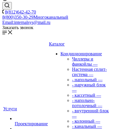
8(812)642-42-70
8(800)350-30-29
Многоканальный
Email:
internalsys@mail.ru
Заказать звонок
Каталог
Кондиционирование
Чиллеры и
фанкойлы
—
Настенная сплит-
система
—
- напольный
—
- наружный блок
—
- кассетный
—
- напольно-
потолочный
—
Услуги
- внутренний блок
—
- колонный
—
Проектирование
- канальный
—