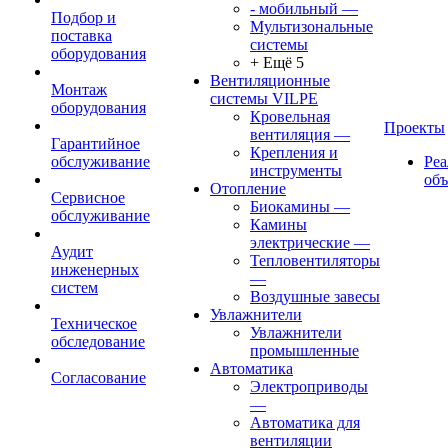
- мобильный
—
Подбор и
Мультизональные
поставка
системы
оборудования
+ Ещё 5
Вентиляционные
Монтаж
системы VILPE
оборудования
Кровельная
Проекты
вентиляция
—
Гарантийное
Крепления и
обслуживание
Ре
инструменты
об
Отопление
Сервисное
Биокамины
—
обслуживание
Камины
электрические
—
Аудит
Тепловентиляторы
инженерных
—
систем
Воздушные завесы
Увлажнители
Техническое
Увлажнители
обследование
промышленные
Автоматика
Согласование
Электроприводы
—
Автоматика для
вентиляции