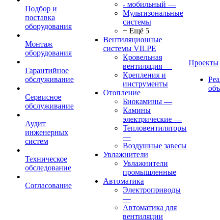
- мобильный
—
Подбор и
Мультизональные
поставка
системы
оборудования
+ Ещё 5
Вентиляционные
Монтаж
системы VILPE
оборудования
Кровельная
Проекты
вентиляция
—
Гарантийное
Крепления и
обслуживание
Ре
инструменты
об
Отопление
Сервисное
Биокамины
—
обслуживание
Камины
электрические
—
Аудит
Тепловентиляторы
инженерных
—
систем
Воздушные завесы
Увлажнители
Техническое
Увлажнители
обследование
промышленные
Автоматика
Согласование
Электроприводы
—
Автоматика для
вентиляции