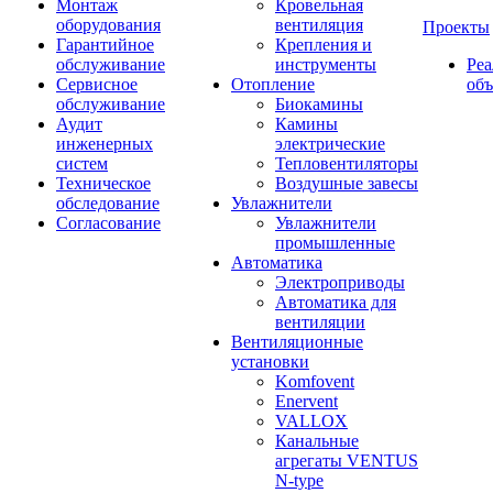
Монтаж
Кровельная
оборудования
вентиляция
Проекты
Гарантийное
Крепления и
обслуживание
инструменты
Ре
Сервисное
Отопление
об
обслуживание
Биокамины
Аудит
Камины
инженерных
электрические
систем
Тепловентиляторы
Техническое
Воздушные завесы
обследование
Увлажнители
Согласование
Увлажнители
промышленные
Автоматика
Электроприводы
Автоматика для
вентиляции
Вентиляционные
установки
Komfovent
Enervent
VALLOX
Канальные
агрегаты VENTUS
N-type