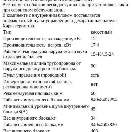
Все элементы блоков легкодоступны как при установке, так и
при сервисном обслуживании.
В комплекте с внутренним блоком поставляется
инфракрасный пульт управления и декоративная панель.
Характеристики
Тип
кассетный
Производительность, охлаждение, кВт
15
Производительность, нагрев, кВт
17.4
Рабочие температуры наружнего воздуха
15-48/15-24
охлаждение/нагрев
Максимальная длина трубопровода от
50
наружного до внутреннего блока,м:
Пульт управления (проводной)
есть
Инверторная технология(плавная
нет
регулировка мощности)
Рекомендуемая площадь,кв,м
60
Габариты внутреннего блока,мм
840x840x294
Минимальный уровень шума внутреннего
45
блока,дБ(А)
Вес внутреннего блока,кг
34
Габариты внешнего блока,мм
940х460х820
Вес внешнего блока,кг
403