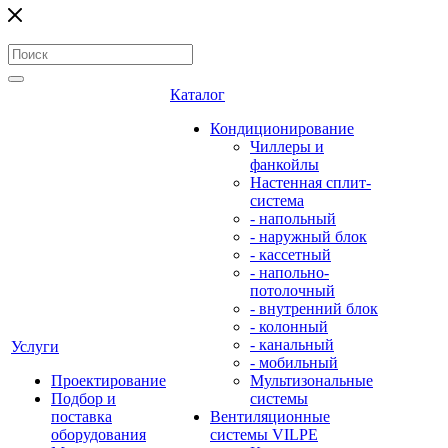
Каталог
Кондиционирование
Чиллеры и
фанкойлы
Настенная сплит-
система
- напольный
- наружный блок
- кассетный
- напольно-
потолочный
- внутренний блок
- колонный
- канальный
Услуги
- мобильный
Проектирование
Мультизональные
Подбор и
системы
поставка
Вентиляционные
оборудования
системы VILPE