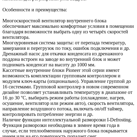
Особенности и преимущества:
Многоскоростной вентилятор внутреннего блока
обеспечивает максимально комфортные условия в помещении
благодаря возможности выбрать одну из четырёх скоростей
вентилятора.
Многоуровневая система защиты: от перепада температур,
замерзания и перегрузок по току, ошибок подключения и др.
Дренажный насос для откачки конденсата из дренажного
поддона встроен на заводе во внутренний блок и может
поднимать конденсат на высоту до 1000 мм.
Кассетные внутренние блоки Pioneer этой серии имеют
возможность комплектации групповым контроллером и
модулем ключ-карты (опционально). Управление группой до
16 системами. Групповой контроллер в новом современном
дизайне позволяет устанавливать температуру в диапазоне от
16 до 30 °C, выбирать режим работы (охлаждение, нагрев,
осушение, вентилятор или режим авто), скорость вентилятора,
направление воздушного потока, включать on/off таймер,
контролировать потребление энергии и др.
Наличие функции интеллектуальной разморозки I-Defrosting.
Функция разморозки необходима в зимнее время года в
случае, если теплообменник наружного блока покрывается
инеем или на его поверхность попадает снег.