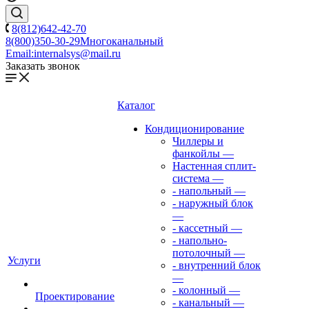
8(812)642-42-70
8(800)350-30-29
Многоканальный
Email:
internalsys@mail.ru
Заказать звонок
Каталог
Кондиционирование
Чиллеры и
фанкойлы
—
Настенная сплит-
система
—
- напольный
—
- наружный блок
—
- кассетный
—
- напольно-
потолочный
—
Услуги
- внутренний блок
—
- колонный
—
Проектирование
- канальный
—