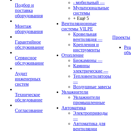
- мобильный
—
Подбор и
Мультизональные
поставка
системы
оборудования
+ Ещё 5
Вентиляционные
Монтаж
системы VILPE
оборудования
Кровельная
Проекты
вентиляция
—
Гарантийное
Крепления и
обслуживание
Ре
инструменты
об
Отопление
Сервисное
Биокамины
—
обслуживание
Камины
электрические
—
Аудит
Тепловентиляторы
инженерных
—
систем
Воздушные завесы
Увлажнители
Техническое
Увлажнители
обследование
промышленные
Автоматика
Согласование
Электроприводы
—
Автоматика для
вентиляции