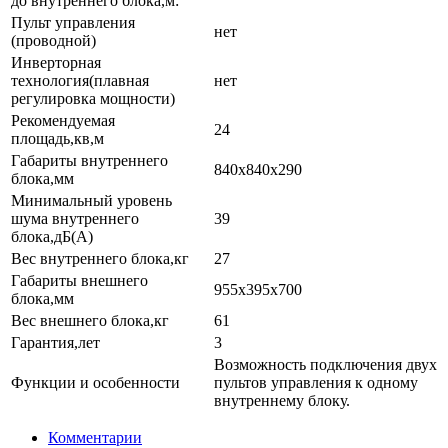
до внутреннего блока,м:
Пульт управления
нет
(проводной)
Инверторная
технология(плавная
нет
регулировка мощности)
Рекомендуемая
24
площадь,кв,м
Габариты внутреннего
840x840x290
блока,мм
Минимальный уровень
шума внутреннего
39
блока,дБ(А)
Вес внутреннего блока,кг
27
Габариты внешнего
955x395x700
блока,мм
Вес внешнего блока,кг
61
Гарантия,лет
3
Возможность подключения двух
Функции и особенности
пультов управления к одному
внутреннему блоку.
Комментарии