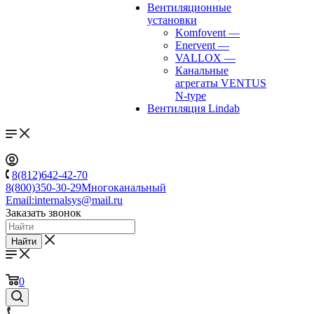
Вентиляционные
установки
Komfovent
—
Enervent
—
VALLOX
—
Канальные
агрегаты VENTUS
N-type
Вентиляция Lindab
8(812)642-42-70
8(800)350-30-29
Многоканальный
Email:
internalsys@mail.ru
Заказать звонок
Найти
0