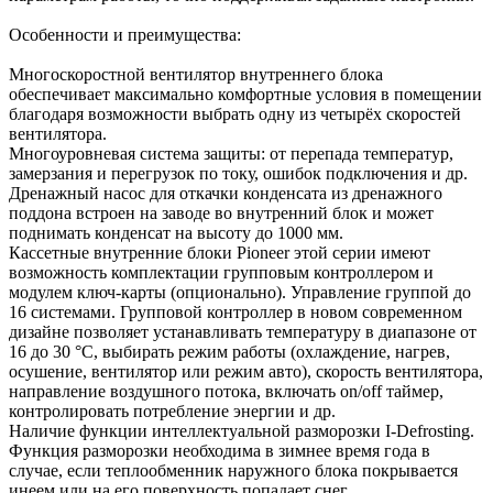
Особенности и преимущества:
Многоскоростной вентилятор внутреннего блока
обеспечивает максимально комфортные условия в помещении
благодаря возможности выбрать одну из четырёх скоростей
вентилятора.
Многоуровневая система защиты: от перепада температур,
замерзания и перегрузок по току, ошибок подключения и др.
Дренажный насос для откачки конденсата из дренажного
поддона встроен на заводе во внутренний блок и может
поднимать конденсат на высоту до 1000 мм.
Кассетные внутренние блоки Pioneer этой серии имеют
возможность комплектации групповым контроллером и
модулем ключ-карты (опционально). Управление группой до
16 системами. Групповой контроллер в новом современном
дизайне позволяет устанавливать температуру в диапазоне от
16 до 30 °C, выбирать режим работы (охлаждение, нагрев,
осушение, вентилятор или режим авто), скорость вентилятора,
направление воздушного потока, включать on/off таймер,
контролировать потребление энергии и др.
Наличие функции интеллектуальной разморозки I-Defrosting.
Функция разморозки необходима в зимнее время года в
случае, если теплообменник наружного блока покрывается
инеем или на его поверхность попадает снег.