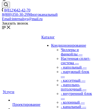
8(812)642-42-70
8(800)350-30-29
Многоканальный
Email:
internalsys@mail.ru
Заказать звонок
Каталог
Кондиционирование
Чиллеры и
фанкойлы
—
Настенная сплит-
система
—
- напольный
—
- наружный блок
—
- кассетный
—
- напольно-
потолочный
—
Услуги
- внутренний блок
—
- колонный
—
Проектирование
- канальный
—