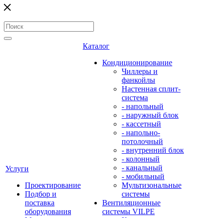
Каталог
Кондиционирование
Чиллеры и
фанкойлы
Настенная сплит-
система
- напольный
- наружный блок
- кассетный
- напольно-
потолочный
- внутренний блок
- колонный
- канальный
Услуги
- мобильный
Проектирование
Мультизональные
Подбор и
системы
поставка
Вентиляционные
оборудования
системы VILPE