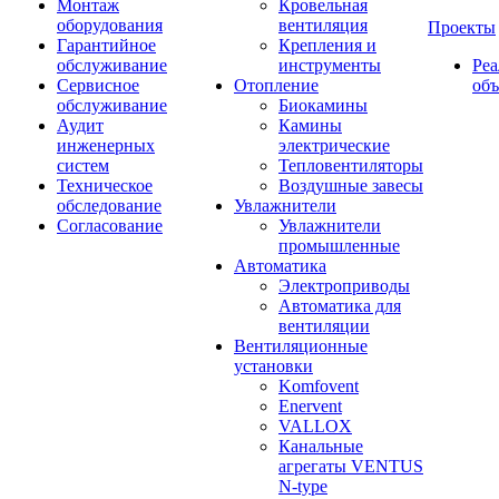
Монтаж
Кровельная
оборудования
вентиляция
Проекты
Гарантийное
Крепления и
обслуживание
инструменты
Ре
Сервисное
Отопление
об
обслуживание
Биокамины
Аудит
Камины
инженерных
электрические
систем
Тепловентиляторы
Техническое
Воздушные завесы
обследование
Увлажнители
Согласование
Увлажнители
промышленные
Автоматика
Электроприводы
Автоматика для
вентиляции
Вентиляционные
установки
Komfovent
Enervent
VALLOX
Канальные
агрегаты VENTUS
N-type