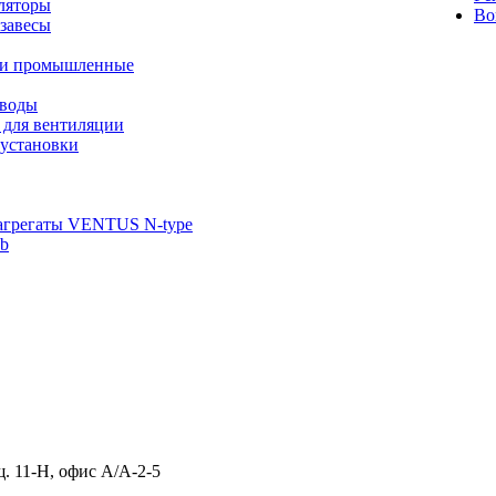
ляторы
Во
завесы
ли промышленные
иводы
 для вентиляции
установки
агрегаты VENTUS N-type
ab
щ. 11-Н, офис А/А-2-5