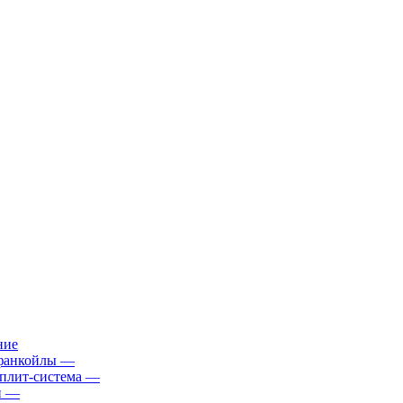
ние
фанкойлы
—
плит-система
—
й
—