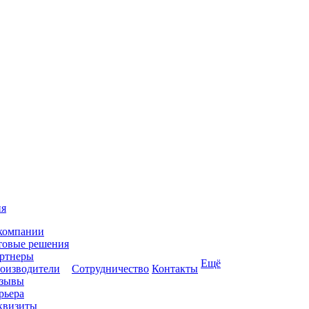
ия
компании
товые решения
ртнеры
Ещё
оизводители
Сотрудничество
Контакты
зывы
рьера
квизиты