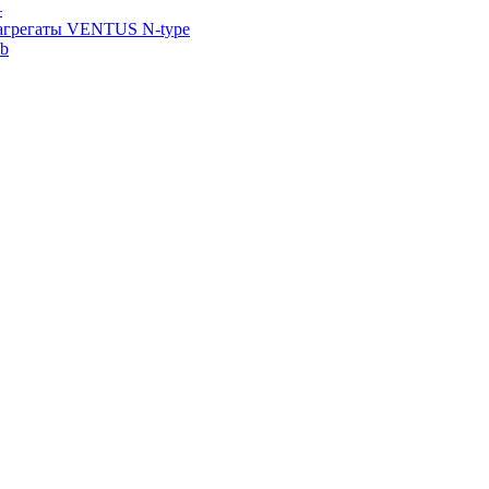
—
агрегаты VENTUS N-type
ab