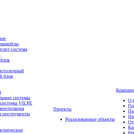
ние
фанкойлы
плит-система
й
 блок
-потолочный
й блок
Компан
й
льные системы
О 
 системы VILPE
Го
 вентиляция
Проекты
Па
и инструменты
Пр
Реализованные объекты
От
Ка
ктрические
Ре