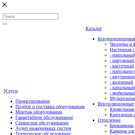
Каталог
Кондиционирова
Чиллеры и 
Настенная с
- напольны
- наружный
- кассетный
- напольно
- внутренни
- колонный
- канальный
Услуги
- мобильны
Мультизона
Проектирование
Вентиляционные
Подбор и поставка оборудования
Кровельная
Монтаж оборудования
Крепления 
Гарантийное обслуживание
Отопление
Сервисное обслуживание
Биокамины
Аудит инженерных систем
Камины эле
Техническое обследование