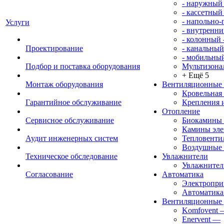
- наружный
- кассетный
- напольно
Услуги
- внутренни
- колонный
Проектирование
- канальный
- мобильны
Подбор и поставка оборудования
Мультизона
+ Ещё 5
Монтаж оборудования
Вентиляционные
Кровельная
Гарантийное обслуживание
Крепления 
Отопление
Сервисное обслуживание
Биокамины
Камины эле
Аудит инженерных систем
Тепловенти
Воздушные 
Техническое обследование
Увлажнители
Увлажните
Согласование
Автоматика
Электропр
Автоматика
Вентиляционные 
Komfovent
Enervent
—