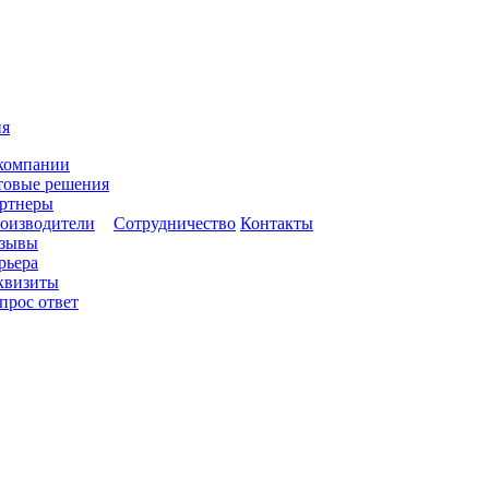
ия
компании
товые решения
ртнеры
оизводители
Сотрудничество
Контакты
зывы
рьера
квизиты
прос ответ