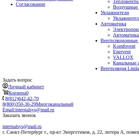
Тепловенти
Согласование
Воздушные 
Увлажнители
Увлажните
Автоматика
Электропр
Автоматика
Вентиляционные 
Komfovent
Enervent
VALLOX
Канальные 
Вентиляция Lind
Задать вопрос
Личный кабинет
Корзина
0
8(812)642-42-70
8(800)350-30-29
Многоканальный
Email:
internalsys@mail.ru
Заказать звонок
internalsys@mail.ru
г. Санкт-Петербург г., пр-кт Энергетиков, д. 22, литера А, поме