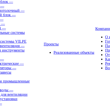
 блок
—
—
-потолочный
—
й блок
—
—
—
й
—
Компан
льные системы
О 
 системы VILPE
Го
Проекты
 вентиляция
—
Па
и инструменты
Пр
Реализованные объекты
От
—
Ка
ктрические
—
Ре
ляторы
—
Во
завесы
ли промышленные
иводы
—
 для вентиляции
установки
—