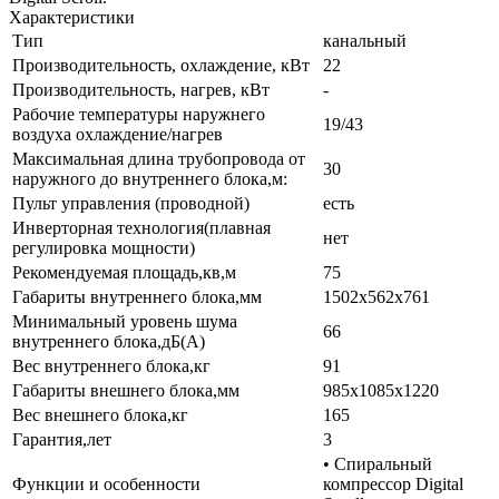
Характеристики
Тип
канальный
Производительность, охлаждение, кВт
22
Производительность, нагрев, кВт
-
Рабочие температуры наружнего
19/43
воздуха охлаждение/нагрев
Максимальная длина трубопровода от
30
наружного до внутреннего блока,м:
Пульт управления (проводной)
есть
Инверторная технология(плавная
нет
регулировка мощности)
Рекомендуемая площадь,кв,м
75
Габариты внутреннего блока,мм
1502x562x761
Минимальный уровень шума
66
внутреннего блока,дБ(А)
Вес внутреннего блока,кг
91
Габариты внешнего блока,мм
985х1085х1220
Вес внешнего блока,кг
165
Гарантия,лет
3
• Спиральный
Функции и особенности
компрессор Digital