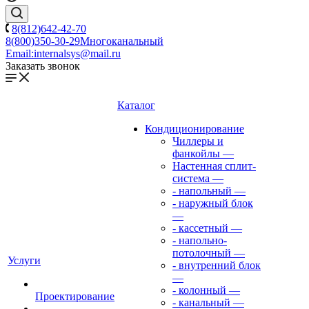
8(812)642-42-70
8(800)350-30-29
Многоканальный
Email:
internalsys@mail.ru
Заказать звонок
Каталог
Кондиционирование
Чиллеры и
фанкойлы
—
Настенная сплит-
система
—
- напольный
—
- наружный блок
—
- кассетный
—
- напольно-
потолочный
—
Услуги
- внутренний блок
—
- колонный
—
Проектирование
- канальный
—