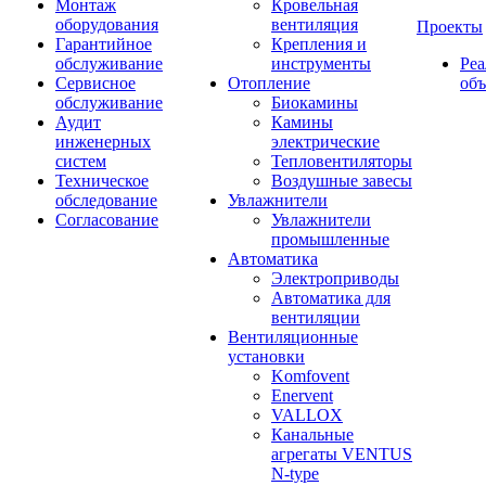
Монтаж
Кровельная
оборудования
вентиляция
Проекты
Гарантийное
Крепления и
обслуживание
инструменты
Ре
Сервисное
Отопление
об
обслуживание
Биокамины
Аудит
Камины
инженерных
электрические
систем
Тепловентиляторы
Техническое
Воздушные завесы
обследование
Увлажнители
Согласование
Увлажнители
промышленные
Автоматика
Электроприводы
Автоматика для
вентиляции
Вентиляционные
установки
Komfovent
Enervent
VALLOX
Канальные
агрегаты VENTUS
N-type