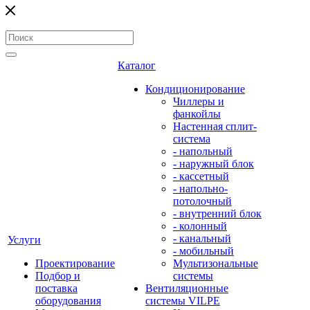
Каталог
Кондиционирование
Чиллеры и
фанкойлы
Настенная сплит-
система
- напольный
- наружный блок
- кассетный
- напольно-
потолочный
- внутренний блок
- колонный
- канальный
Услуги
- мобильный
Проектирование
Мультизональные
Подбор и
системы
поставка
Вентиляционные
оборудования
системы VILPE