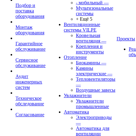
- мобильный
—
Подбор и
Мультизональные
поставка
системы
оборудования
+ Ещё 5
Вентиляционные
Монтаж
системы VILPE
оборудования
Кровельная
Проекты
вентиляция
—
Гарантийное
Крепления и
обслуживание
Ре
инструменты
об
Отопление
Сервисное
Биокамины
—
обслуживание
Камины
электрические
—
Аудит
Тепловентиляторы
инженерных
—
систем
Воздушные завесы
Увлажнители
Техническое
Увлажнители
обследование
промышленные
Автоматика
Согласование
Электроприводы
—
Автоматика для
вентиляции