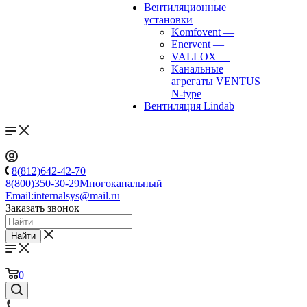
Вентиляционные
установки
Komfovent
—
Enervent
—
VALLOX
—
Канальные
агрегаты VENTUS
N-type
Вентиляция Lindab
8(812)642-42-70
8(800)350-30-29
Многоканальный
Email:
internalsys@mail.ru
Заказать звонок
Найти
0