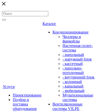
Каталог
Кондиционирование
Чиллеры и
фанкойлы
Настенная сплит-
система
- напольный
- наружный блок
- кассетный
- напольно-
потолочный
- внутренний блок
- колонный
- канальный
Услуги
- мобильный
Проектирование
Мультизональные
Подбор и
системы
поставка
Вентиляционные
оборудования
системы VILPE