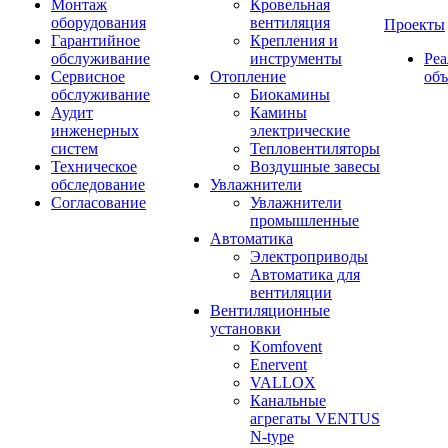
Монтаж
Кровельная
оборудования
вентиляция
Проекты
Гарантийное
Крепления и
обслуживание
инструменты
Ре
Сервисное
Отопление
об
обслуживание
Биокамины
Аудит
Камины
инженерных
электрические
систем
Тепловентиляторы
Техническое
Воздушные завесы
обследование
Увлажнители
Согласование
Увлажнители
промышленные
Автоматика
Электроприводы
Автоматика для
вентиляции
Вентиляционные
установки
Komfovent
Enervent
VALLOX
Канальные
агрегаты VENTUS
N-type