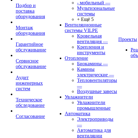
- мобильный
—
Подбор и
Мультизональные
поставка
системы
оборудования
+ Ещё 5
Вентиляционные
Монтаж
системы VILPE
оборудования
Кровельная
Проекты
вентиляция
—
Гарантийное
Крепления и
обслуживание
Ре
инструменты
об
Отопление
Сервисное
Биокамины
—
обслуживание
Камины
электрические
—
Аудит
Тепловентиляторы
инженерных
—
систем
Воздушные завесы
Увлажнители
Техническое
Увлажнители
обследование
промышленные
Автоматика
Согласование
Электроприводы
—
Автоматика для
вентиляции