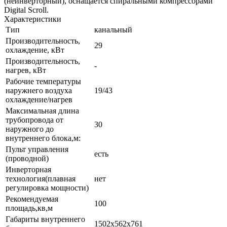
(неинверторный), оснащается спиральными компрессорами
Digital Scroll.
Характеристики
Тип
канальный
Производительность,
29
охлаждение, кВт
Производительность,
-
нагрев, кВт
Рабочие температуры
наружнего воздуха
19/43
охлаждение/нагрев
Максимальная длина
трубопровода от
30
наружного до
внутреннего блока,м:
Пульт управления
есть
(проводной)
Инверторная
технология(плавная
нет
регулировка мощности)
Рекомендуемая
100
площадь,кв,м
Габариты внутреннего
1502x562x761