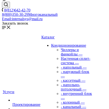
8(812)642-42-70
8(800)350-30-29
Многоканальный
Email:
internalsys@mail.ru
Заказать звонок
Каталог
Кондиционирование
Чиллеры и
фанкойлы
—
Настенная сплит-
система
—
- напольный
—
- наружный блок
—
- кассетный
—
- напольно-
потолочный
—
Услуги
- внутренний блок
—
- колонный
—
Проектирование
- канальный
—