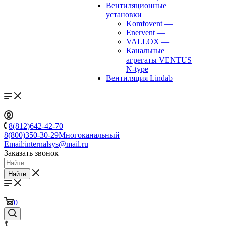
Вентиляционные
установки
Komfovent
—
Enervent
—
VALLOX
—
Канальные
агрегаты VENTUS
N-type
Вентиляция Lindab
8(812)642-42-70
8(800)350-30-29
Многоканальный
Email:
internalsys@mail.ru
Заказать звонок
Найти
0