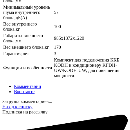
блока,мм
Минимальный уровень
шума внутреннего
57
блока,дБ(А)
Вес внутреннего
100
блока,кг
Габариты внешнего
985x1372x1220
блока,мм
Вес внешнего блока,кг
170
Гарантия,лет
3
Комплект для подключения ККБ
KODH к кондиционеру KFDH-
Функции и особенности
UW/KODH-UW, для повышения
мощности.
Комментарии
Вконтакте
Загрузка комментариев...
Назад к списку
Подписка на рассылку