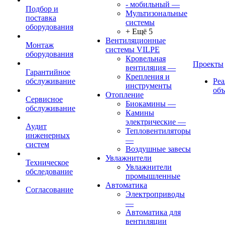
- мобильный
—
Подбор и
Мультизональные
поставка
системы
оборудования
+ Ещё 5
Вентиляционные
Монтаж
системы VILPE
оборудования
Кровельная
Проекты
вентиляция
—
Гарантийное
Крепления и
обслуживание
Ре
инструменты
об
Отопление
Сервисное
Биокамины
—
обслуживание
Камины
электрические
—
Аудит
Тепловентиляторы
инженерных
—
систем
Воздушные завесы
Увлажнители
Техническое
Увлажнители
обследование
промышленные
Автоматика
Согласование
Электроприводы
—
Автоматика для
вентиляции