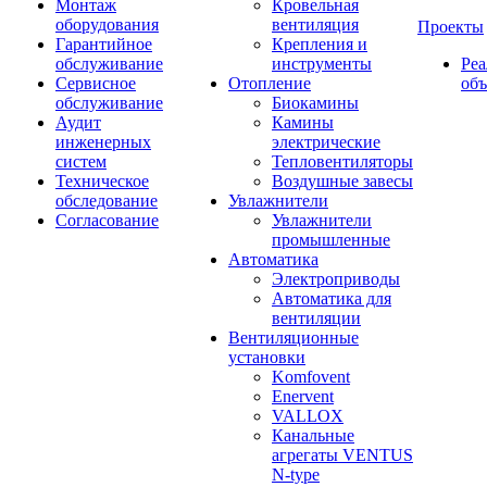
Монтаж
Кровельная
оборудования
вентиляция
Проекты
Гарантийное
Крепления и
обслуживание
инструменты
Ре
Сервисное
Отопление
об
обслуживание
Биокамины
Аудит
Камины
инженерных
электрические
систем
Тепловентиляторы
Техническое
Воздушные завесы
обследование
Увлажнители
Согласование
Увлажнители
промышленные
Автоматика
Электроприводы
Автоматика для
вентиляции
Вентиляционные
установки
Komfovent
Enervent
VALLOX
Канальные
агрегаты VENTUS
N-type