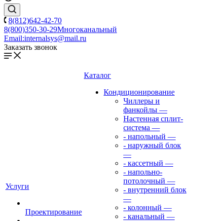
8(812)642-42-70
8(800)350-30-29
Многоканальный
Email:
internalsys@mail.ru
Заказать звонок
Каталог
Кондиционирование
Чиллеры и
фанкойлы
—
Настенная сплит-
система
—
- напольный
—
- наружный блок
—
- кассетный
—
- напольно-
потолочный
—
Услуги
- внутренний блок
—
- колонный
—
Проектирование
- канальный
—