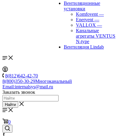
Вентиляционные
установки
Komfovent
—
Enervent
—
VALLOX
—
Канальные
агрегаты VENTUS
N-type
Вентиляция Lindab
8(812)642-42-70
8(800)350-30-29
Многоканальный
Email:
internalsys@mail.ru
Заказать звонок
Найти
0