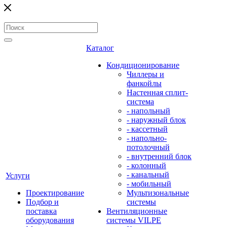
Каталог
Кондиционирование
Чиллеры и
фанкойлы
Настенная сплит-
система
- напольный
- наружный блок
- кассетный
- напольно-
потолочный
- внутренний блок
- колонный
- канальный
Услуги
- мобильный
Проектирование
Мультизональные
Подбор и
системы
поставка
Вентиляционные
оборудования
системы VILPE